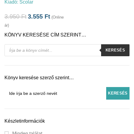
Kiadó:
Scolar
3.950
Ft
3.555
Ft
(Online
ár)
KÖNYV KERESÉSE CÍM SZERINT…
Products
KERESÉS
search
Könyv keresése szerző szerint…
Készletinformációk
Minden találat