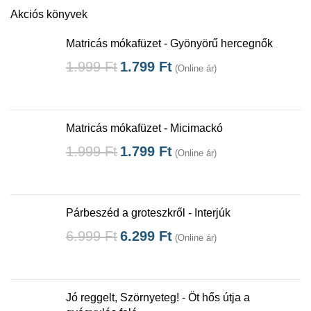
Akciós könyvek
Matricás mókafüzet - Gyönyörű hercegnők
1.999
Ft
1.799
Ft
(Online ár)
Matricás mókafüzet - Micimackó
1.999
Ft
1.799
Ft
(Online ár)
Párbeszéd a groteszkről - Interjúk
6.999
Ft
6.299
Ft
(Online ár)
Jó reggelt, Szörnyeteg! - Öt hős útja a