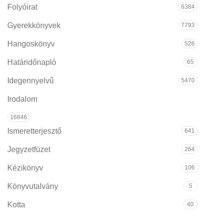
Folyóirat
6384
Gyerekkönyvek
7793
Hangoskönyv
526
Határidőnapló
65
Idegennyelvű
5470
Irodalom
16846
Ismeretterjesztő
641
Jegyzetfüzet
264
Kézikönyv
106
Könyvutalvány
5
Kotta
40