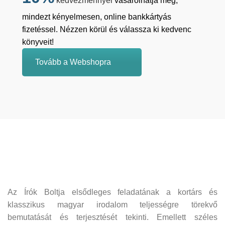
kedvezménnyel
vásárolhatja meg,
mindezt kényelmesen, online bankkártyás
fizetéssel. Nézzen körül és válassza ki kedvenc
könyveit!
Tovább a Webshopra
Az Írók Boltja elsődleges feladatának a kortárs és
klasszikus magyar irodalom teljességre törekvő
bemutatását és terjesztését tekinti. Emellett széles