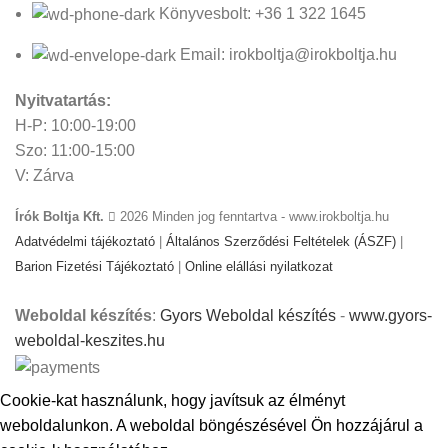
Könyvesbolt: +36 1 322 1645
Email: irokboltja@irokboltja.hu
Nyitvatartás:
H-P: 10:00-19:00
Szo: 11:00-15:00
V: Zárva
Írók Boltja Kft.
2026 Minden jog fenntartva - www.irokboltja.hu
Adatvédelmi tájékoztató
|
Általános Szerződési Feltételek (ÁSZF)
|
Barion Fizetési Tájékoztató
|
Online elállási nyilatkozat
Weboldal készítés
:
Gyors Weboldal készítés
-
www.gyors-
weboldal-keszites.hu
Cookie-kat használunk, hogy javítsuk az élményt
weboldalunkon. A weboldal böngészésével Ön hozzájárul a