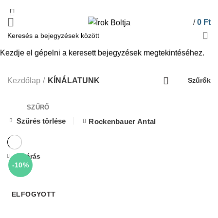
/
0
Ft
Kezdje el gépelni a keresett bejegyzések megtekintéséhez.
KÍNÁLATUNK
Kezdőlap
KÍNÁLATUNK
Szűrők
SZŰRŐ
Szűrés törlése
Rockenbauer Antal
Bezárás
-10%
ELFOGYOTT