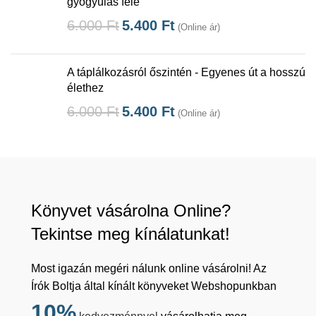
gyógyulás felé
6.000
Ft
5.400
Ft
(Online ár)
A táplálkozásról őszintén - Egyenes út a hosszú
élethez
6.000
Ft
5.400
Ft
(Online ár)
Könyvet vásárolna Online?
Tekintse meg kínálatunkat!
Most igazán megéri nálunk online vásárolni! Az
Írók Boltja által kínált könyveket Webshopunkban
10%