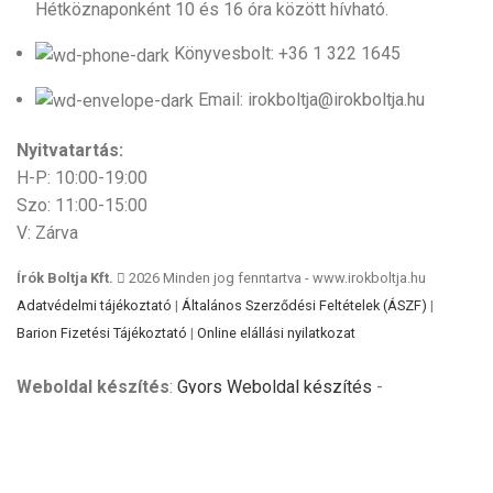
Hétköznaponként 10 és 16 óra között hívható.
Könyvesbolt: +36 1 322 1645
Email: irokboltja@irokboltja.hu
Nyitvatartás:
H-P: 10:00-19:00
Szo: 11:00-15:00
V: Zárva
Írók Boltja Kft.
2026 Minden jog fenntartva - www.irokboltja.hu
Adatvédelmi tájékoztató
|
Általános Szerződési Feltételek (ÁSZF)
|
Barion Fizetési Tájékoztató
|
Online elállási nyilatkozat
Weboldal készítés
:
Gyors Weboldal készítés
-
www.gyors-weboldal-keszites.hu
Cookie-kat használunk, hogy javítsuk az élményt