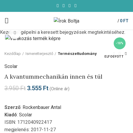
/
0
FT
Kezdje el gépelni a keresett bejegyzések megtekintéséhez.
Click to enlarge
-10%
Kezdőlap
Ismeretterjesztő
Természettudomány
ELFOGYOTT
Scolar
A kvantummechanikán innen és túl
3.950
Ft
3.555
Ft
(Online ár)
Szerző
:
Rockenbauer Antal
Kiadó
:
Scolar
ISBN: 1712040922417
megjelenés: 2017-11-27