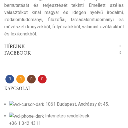
bemutatását és terjesztését tekinti. Emellett széles
választékot kínál magyar és idegen nyelvű irodalmi,
irodalomtudományi, filozófiai, társadalomtudományi és
művészeti könyvekből, folyóiratokból, valamint szótárakból
és lexikonokból.
HÍREINK
FACEBOOK
KAPCSOLAT
1061 Budapest, Andrássy út 45.
Internetes rendelések:
+36 1 342 4311