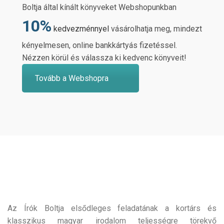
Boltja által kínált könyveket Webshopunkban
10%
kedvezménnyel
vásárolhatja meg, mindezt
kényelmesen, online bankkártyás fizetéssel.
Nézzen körül és válassza ki kedvenc könyveit!
Tovább a Webshopra
Az Írók Boltja elsődleges feladatának a kortárs és
klasszikus magyar irodalom teljességre törekvő