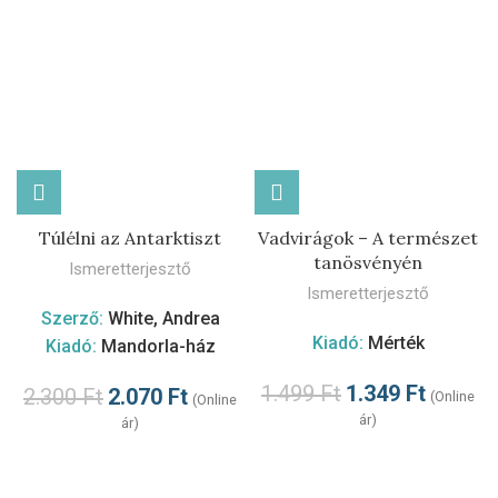
Túlélni az Antarktiszt
Vadvirágok – A természet
tanösvényén
Ismeretterjesztő
Ismeretterjesztő
Szerző:
White, Andrea
Kiadó:
Mérték
Kiadó:
Mandorla-ház
1.499
Ft
1.349
Ft
2.300
Ft
2.070
Ft
(Online
(Online
ár)
ár)