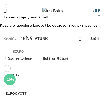
/
0
Ft
Kezdje el gépelni a keresett bejegyzések megtekintéséhez.
KÍNÁLATUNK
Kezdőlap
KÍNÁLATUNK
Szűrők
SZŰRŐ
Szűrés törlése
Schiller Róbert
Bezárás
-10%
ELFOGYOTT