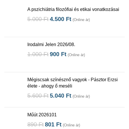
A pszichiátria filozófiai és etikai vonatkozásai
5.000
Ft
4.500
Ft
(Online ár)
Irodalmi Jelen 2026/08.
1.000
Ft
900
Ft
(Online ár)
Mégiscsak színésznő vagyok - Pásztor Erzsi
élete - ahogy ő meséli
5.600
Ft
5.040
Ft
(Online ár)
Műút 2026101
890
Ft
801
Ft
(Online ár)