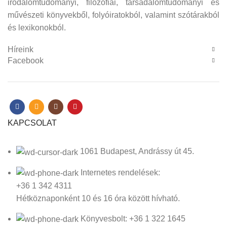
irodalomtudományi, filozófiai, társadalomtudományi és
művészeti könyvekből, folyóiratokból, valamint szótárakból
és lexikonokból.
Híreink
Facebook
KAPCSOLAT
1061 Budapest, Andrássy út 45.
Internetes rendelések:
+36 1 342 4311
Hétköznaponként 10 és 16 óra között hívható.
Könyvesbolt: +36 1 322 1645