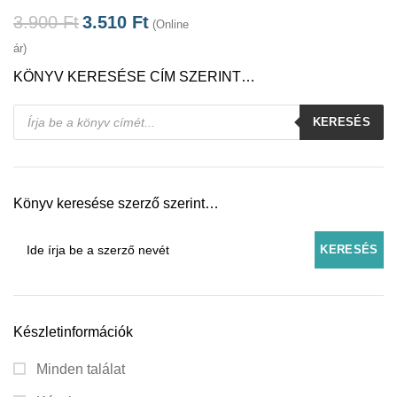
3.900
Ft
3.510
Ft
(Online
ár)
KÖNYV KERESÉSE CÍM SZERINT…
Products
KERESÉS
search
Könyv keresése szerző szerint…
Készletinformációk
Minden találat