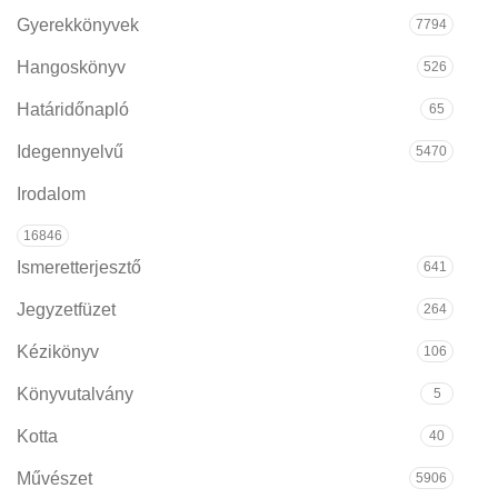
Gyerekkönyvek
7794
Hangoskönyv
526
Határidőnapló
65
Idegennyelvű
5470
Irodalom
16846
Ismeretterjesztő
641
Jegyzetfüzet
264
Kézikönyv
106
Könyvutalvány
5
Kotta
40
Művészet
5906