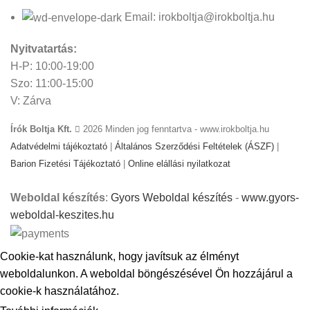
Email: irokboltja@irokboltja.hu
Nyitvatartás:
H-P: 10:00-19:00
Szo: 11:00-15:00
V: Zárva
Írók Boltja Kft.
2026 Minden jog fenntartva - www.irokboltja.hu
Adatvédelmi tájékoztató
|
Általános Szerződési Feltételek (ÁSZF)
|
Barion Fizetési Tájékoztató
|
Online elállási nyilatkozat
Weboldal készítés
:
Gyors Weboldal készítés
-
www.gyors-
weboldal-keszites.hu
Cookie-kat használunk, hogy javítsuk az élményt
weboldalunkon. A weboldal böngészésével Ön hozzájárul a
cookie-k használatához.