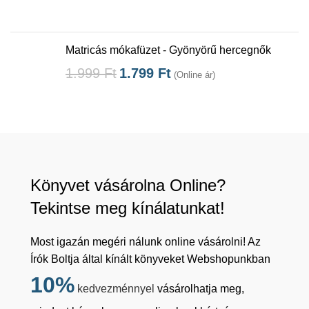
Matricás mókafüzet - Gyönyörű hercegnők
1.999
Ft
1.799
Ft
(Online ár)
Könyvet vásárolna Online?
Tekintse meg kínálatunkat!
Most igazán megéri nálunk online vásárolni! Az
Írók Boltja által kínált könyveket Webshopunkban
10%
kedvezménnyel
vásárolhatja meg,