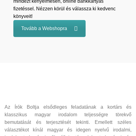
mindezt kényelmesen, online bankkártyás
fizetéssel. Nézzen körül és válassza ki kedvenc
könyveit!
Tovább a Webshopra
Az Írók Boltja elsődleges feladatának a kortárs és
klasszikus magyar irodalom teljességre törekvő
bemutatását és terjesztését tekinti. Emellett széles
választékot kínál magyar és idegen nyelvű irodalmi,