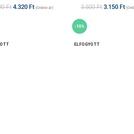
00
Ft
4.320
Ft
3.500
Ft
3.150
Ft
(Online ár)
(Onl
-10%
YOTT
ELFOGYOTT