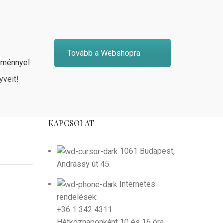
Tovább a Webshopra
zménnyel
yveit!
KAPCSOLAT
1061 Budapest,
Andrássy út 45.
Internetes
rendelések:
+36 1 342 4311
Hétköznaponként 10 és 16 óra