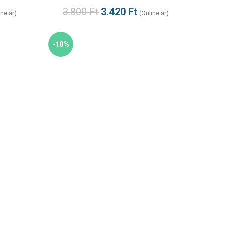
3.800
Ft
3.420
Ft
ine ár)
(Online ár)
-10%