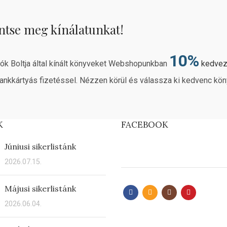
ntse meg kínálatunkat!
10%
rók Boltja által kínált könyveket Webshopunkban
kedve
ankkártyás fizetéssel. Nézzen körül és válassza ki kedvenc kön
K
FACEBOOK
Júniusi sikerlistánk
2026.07.15.
Májusi sikerlistánk
2026.06.04.