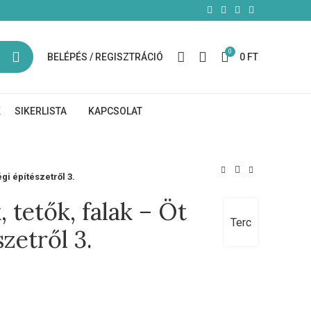
0
BELÉPÉS / REGISZTRÁCIÓ
0
FT
K
SIKERLISTA
KAPCSOLAT
gi építészetről 3.
tetők, falak – Öt
Terc
zetről 3.