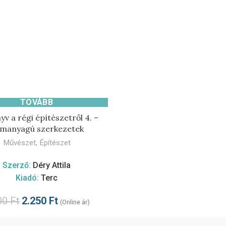
TOVÁBB
yv a régi építészetről 4. –
manyagú szerkezetek
Művészet
,
Építészet
Szerző:
Déry Attila
Kiadó:
Terc
00
Ft
2.250
Ft
(Online ár)