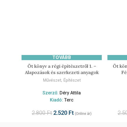
TOVÁBB
Öt könyv a régi építészetről 1. –
Öt kön
Alapozások és szerkezeti anyagok
Fé
Művészet
,
Építészet
Szerző:
Déry Attila
Kiadó:
Terc
2.800
Ft
2.520
Ft
2.5
(Online ár)