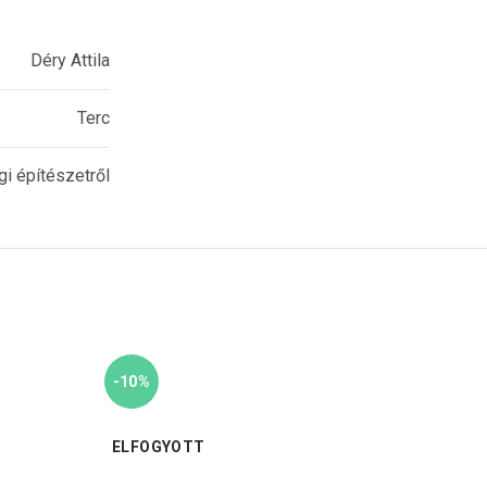
Déry Attila
Terc
gi építészetről
-10%
ELFOGYOTT