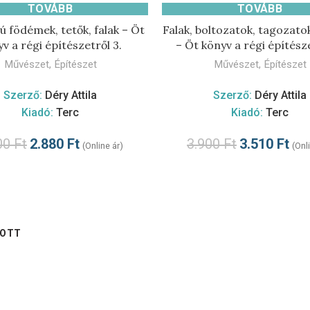
TOVÁBB
TOVÁBB
 födémek, tetők, falak – Öt
Falak, boltozatok, tagozatok
v a régi építészetről 3.
– Öt könyv a régi építésze
Művészet
,
Építészet
Művészet
,
Építészet
Szerző:
Déry Attila
Szerző:
Déry Attila
Kiadó:
Terc
Kiadó:
Terc
00
Ft
2.880
Ft
3.900
Ft
3.510
Ft
(Online ár)
(Onl
YOTT