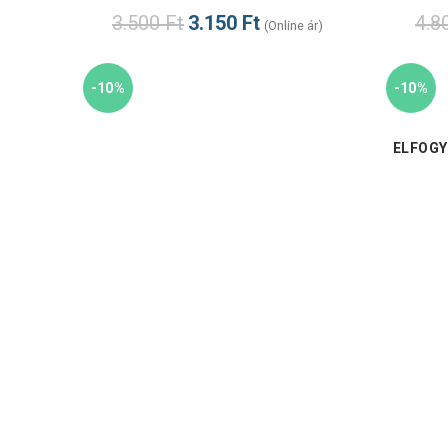
3.500
Ft
3.150
Ft
4.8
(Online ár)
-10%
-10%
ELFOG