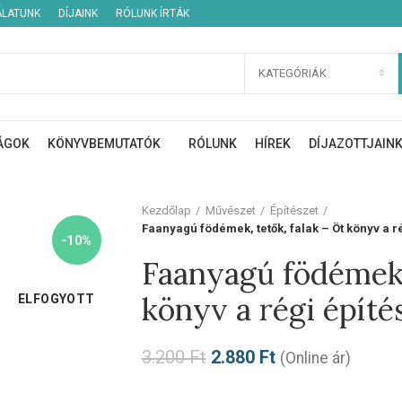
ÁLATUNK
DÍJAINK
RÓLUNK ÍRTÁK
KATEGÓRIÁK
ÁGOK
KÖNYVBEMUTATÓK
RÓLUNK
HÍREK
DÍJAZOTTJAIN
Kezdőlap
Művészet
Építészet
Faanyagú födémek, tetők, falak – Öt könyv a ré
-10%
Faanyagú födémek, 
könyv a régi építés
ELFOGYOTT
3.200
Ft
2.880
Ft
(Online ár)