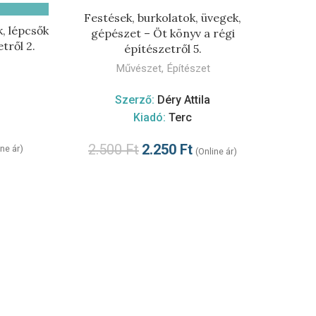
Festések, burkolatok, üvegek,
, lépcsők
gépészet – Öt könyv a régi
tről 2.
építészetről 5.
Művészet
,
Építészet
Szerző:
Déry Attila
Kiadó:
Terc
2.500
Ft
2.250
Ft
ine ár)
(Online ár)