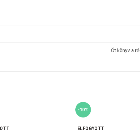
Öt könyv a ré
-10%
YOTT
ELFOGYOTT