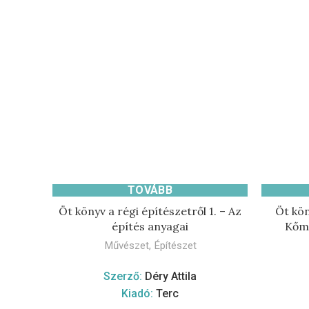
TOVÁBB
Öt könyv a régi építészetről 1. – Az
Öt kön
építés anyagai
Kőmű
Művészet
,
Építészet
Szerző:
Déry Attila
Kiadó:
Terc