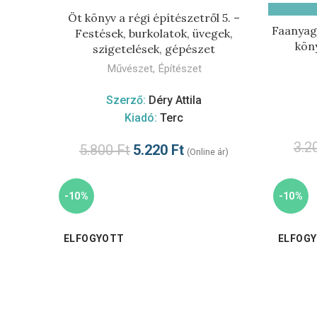
Öt könyv a régi építészetről 5. –
Faanyagú
Festések, burkolatok, üvegek,
köny
szigetelések, gépészet
Művészet
,
Építészet
Szerző:
Déry Attila
Kiadó:
Terc
3.2
5.800
Ft
5.220
Ft
(Online ár)
-10%
-10%
ELFOGYOTT
ELFOG