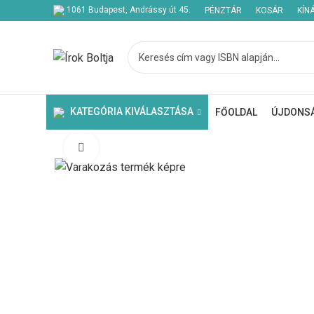
1061 Budapest, Andrássy út 45.
PÉNZTÁR
KOSÁR
KÍN
Kezdje el gépelni a keresett bejegyzések megtekintéséhez.
KATEGÓRIA KIVÁLASZTÁSA
FŐOLDAL
ÚJDONS
Click to enlarge