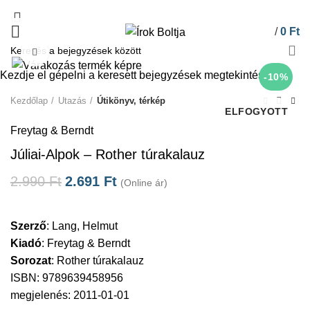
/
0
Ft
Click to enlarge
Kezdje el gépelni a keresett bejegyzések megtekintéséhez.
-10%
Kezdőlap
Utazás
Útikönyv, térkép
ELFOGYOTT
Freytag & Berndt
Júliai-Alpok – Rother túrakalauz
2.990
Ft
2.691
Ft
(Online ár)
Szerző
:
Lang, Helmut
Kiadó
:
Freytag & Berndt
Sorozat
:
Rother túrakalauz
ISBN: 9789639458956
megjelenés: 2011-01-01