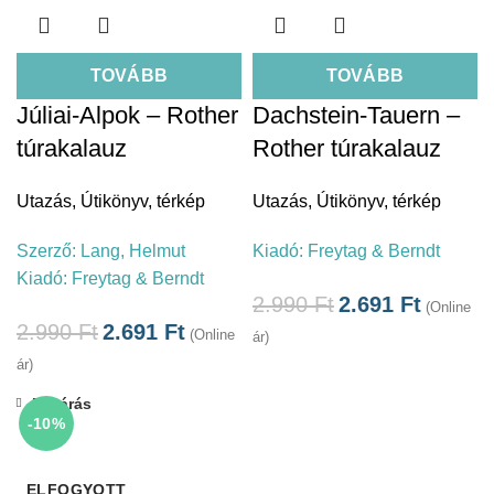
TOVÁBB
TOVÁBB
Júliai-Alpok – Rother
Dachstein-Tauern –
túrakalauz
Rother túrakalauz
Utazás
,
Útikönyv, térkép
Utazás
,
Útikönyv, térkép
Szerző:
Lang, Helmut
Kiadó:
Freytag & Berndt
Kiadó:
Freytag & Berndt
2.990
Ft
2.691
Ft
(Online
2.990
Ft
2.691
Ft
(Online
ár)
ár)
Bezárás
-10%
ELFOGYOTT