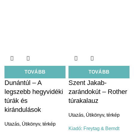
TOVÁBB
TOVÁBB
Dunántúl – A
Szent Jakab-
legszebb hegyvidéki
zarándokút – Rother
túrák és
túrakalauz
kirándulások
Utazás
,
Útikönyv, térkép
Utazás
,
Útikönyv, térkép
Kiadó:
Freytag & Berndt