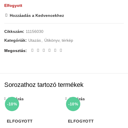
Elfogyott
Hozzáadás a Kedvencekhez
Cikkszám:
11156030
Kategóriák:
Utazás
,
Útikönyv, térkép
Megosztás
Sorozathoz tartozó termékek
Bezárás
Bezárás
-10%
-10%
ELFOGYOTT
ELFOGYOTT