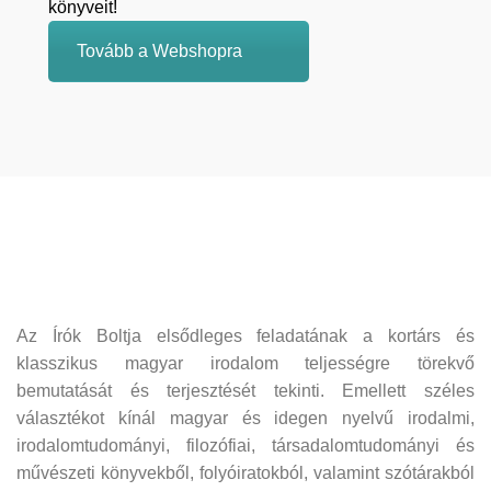
könyveit!
Tovább a Webshopra
Az Írók Boltja elsődleges feladatának a kortárs és
klasszikus magyar irodalom teljességre törekvő
bemutatását és terjesztését tekinti. Emellett széles
választékot kínál magyar és idegen nyelvű irodalmi,
irodalomtudományi, filozófiai, társadalomtudományi és
művészeti könyvekből, folyóiratokból, valamint szótárakból