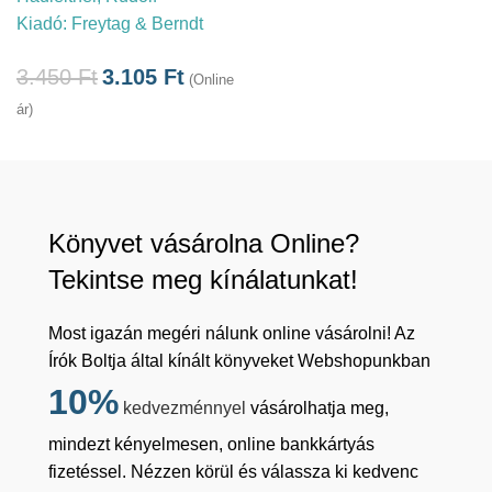
Kiadó:
Freytag & Berndt
3.450
Ft
3.105
Ft
(Online
ár)
Könyvet vásárolna Online?
Tekintse meg kínálatunkat!
Most igazán megéri nálunk online vásárolni! Az
Írók Boltja által kínált könyveket Webshopunkban
10%
kedvezménnyel
vásárolhatja meg,
mindezt kényelmesen, online bankkártyás
fizetéssel. Nézzen körül és válassza ki kedvenc