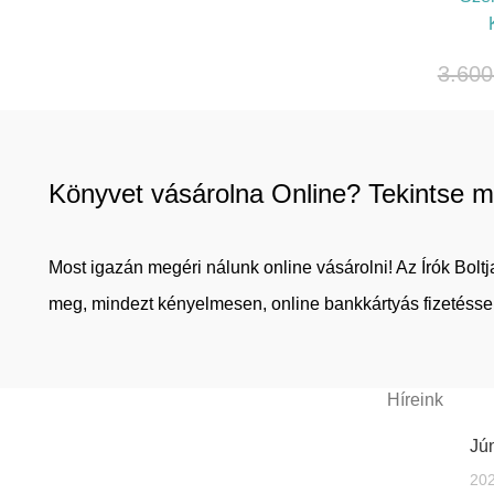
3.60
Könyvet vásárolna Online? Tekintse m
Most igazán megéri nálunk online vásárolni! Az Írók Bol
meg, mindezt kényelmesen, online bankkártyás fizetéssel
Híreink
Jún
202