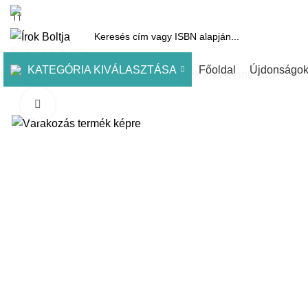
1061 Budapest, Andrássy út 45.
Pénztár
Kosár
Kínálatunk
Díjai
KATEGÓRIA KIVÁLASZTÁSA
Főoldal
Újdonságo
Kezdje el gépelni a keresett bejegyzések megtekintéséhez.
Click to enlarge