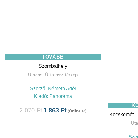
TOVÁBB
Szombathely
Utazás
,
Útikönyv, térkép
Szerző:
Németh Adél
Kiadó:
Panoráma
K
2.070
Ft
1.863
Ft
(Online ár)
Kecskemét –
Ut
Sze