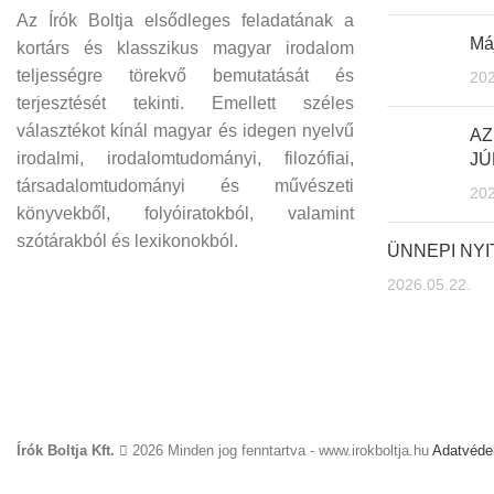
Az Írók Boltja elsődleges feladatának a
Máj
kortárs és klasszikus magyar irodalom
teljességre törekvő bemutatását és
202
terjesztését tekinti. Emellett széles
választékot kínál magyar és idegen nyelvű
AZ
irodalmi, irodalomtudományi, filozófiai,
JÚ
társadalomtudományi és művészeti
202
könyvekből, folyóiratokból, valamint
szótárakból és lexikonokból.
ÜNNEPI NY
2026.05.22.
Írók Boltja Kft.
2026 Minden jog fenntartva - www.irokboltja.hu
Adatvédel