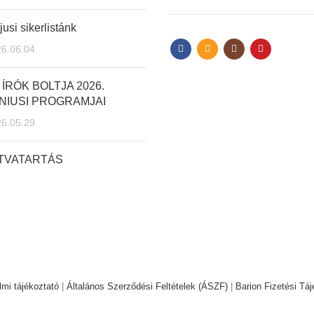
usi sikerlistánk
6.06.04.
 ÍRÓK BOLTJA 2026.
NIUSI PROGRAMJAI
6.05.29.
ITVATARTÁS
mi tájékoztató
|
Általános Szerződési Feltételek (ÁSZF)
|
Barion Fizetési Táj