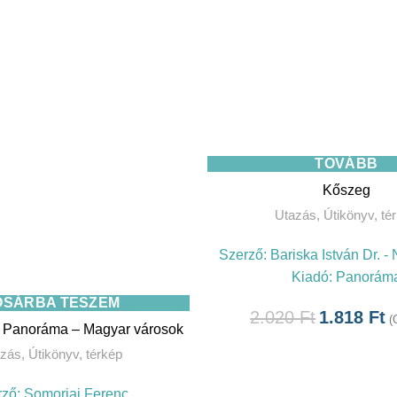
TOVÁBB
Kőszeg
Utazás
,
Útikönyv, té
Szerző:
Bariska István Dr. 
Kiadó:
Panorám
OSÁRBA TESZEM
2.020
Ft
1.818
Ft
(
 Panoráma – Magyar városok
azás
,
Útikönyv, térkép
rző:
Somorjai Ferenc