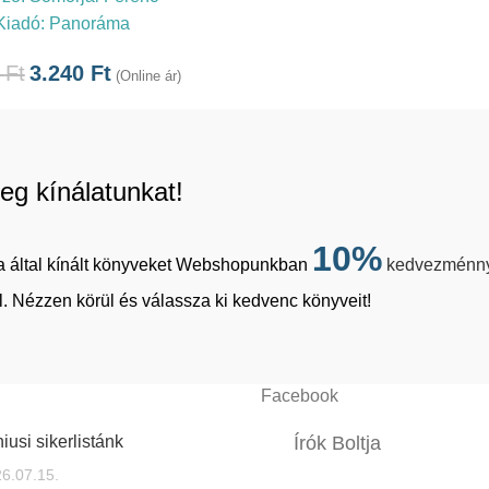
Kiadó:
Panoráma
0
Ft
3.240
Ft
(Online ár)
eg kínálatunkat!
10%
tja által kínált könyveket Webshopunkban
kedvezménn
. Nézzen körül és válassza ki kedvenc könyveit!
Facebook
iusi sikerlistánk
Írók Boltja
6.07.15.