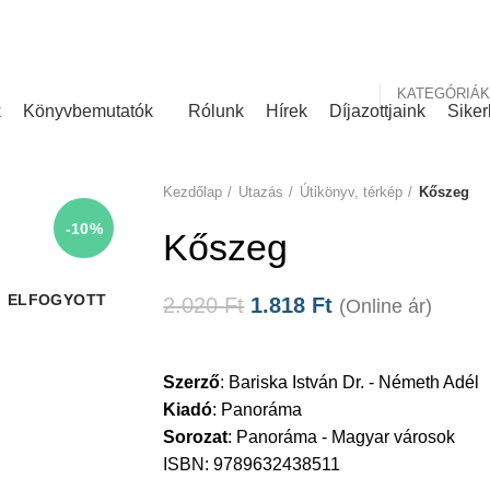
nk
Rólunk írták
KATEGÓRIÁK
k
Könyvbemutatók
Rólunk
Hírek
Díjazottjaink
Siker
Kezdőlap
Utazás
Útikönyv, térkép
Kőszeg
-10%
Kőszeg
ELFOGYOTT
2.020
Ft
1.818
Ft
(Online ár)
Szerző
:
Bariska István Dr. - Németh Adél
Kiadó
:
Panoráma
Sorozat
:
Panoráma - Magyar városok
ISBN: 9789632438511