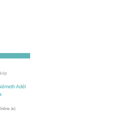
rkép
- Németh Adél
a
Online ár)