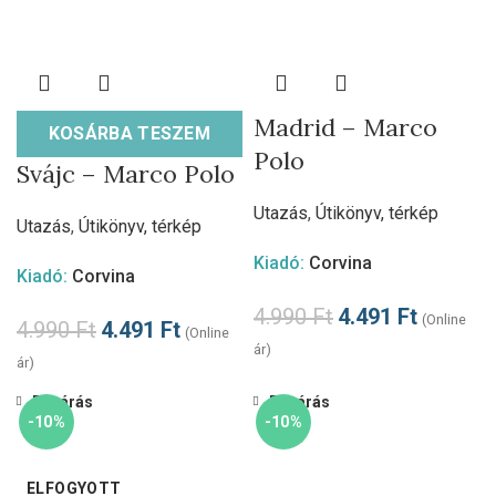
Madrid – Marco
KOSÁRBA TESZEM
Polo
Svájc – Marco Polo
Utazás
,
Útikönyv, térkép
Utazás
,
Útikönyv, térkép
Kiadó:
Corvina
Kiadó:
Corvina
4.990
Ft
4.491
Ft
(Online
4.990
Ft
4.491
Ft
(Online
ár)
ár)
Bezárás
Bezárás
-10%
-10%
ELFOGYOTT