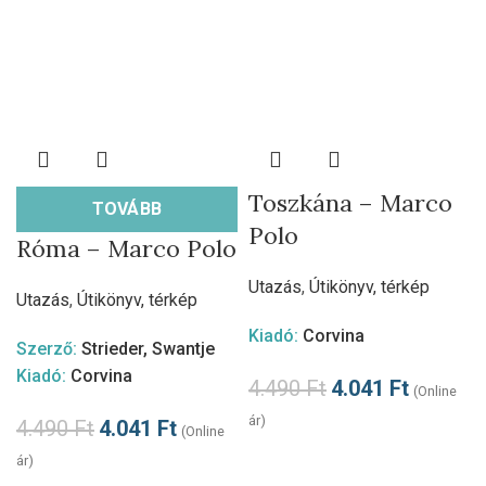
Toszkána – Marco
TOVÁBB
Polo
Róma – Marco Polo
Utazás
,
Útikönyv, térkép
Utazás
,
Útikönyv, térkép
Kiadó:
Corvina
Szerző:
Strieder, Swantje
Kiadó:
Corvina
4.490
Ft
4.041
Ft
(Online
ár)
4.490
Ft
4.041
Ft
(Online
ár)