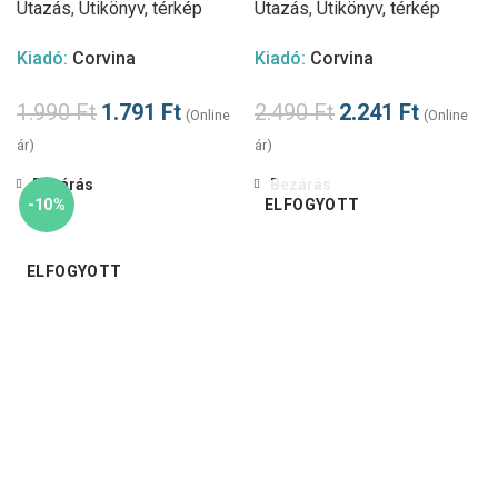
Utazás
,
Útikönyv, térkép
Utazás
,
Útikönyv, térkép
Kiadó:
Corvina
Kiadó:
Corvina
1.990
Ft
1.791
Ft
2.490
Ft
2.241
Ft
(Online
(Online
ár)
ár)
Bezárás
Bezárás
-10%
ELFOGYOTT
ELFOGYOTT