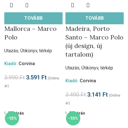
TOVÁBB
TOVÁBB
Mallorca – Marco
Madeira, Porto
Polo
Santo – Marco Polo
(új design, új
Utazás
,
Útikönyv, térkép
tartalom)
Kiadó:
Corvina
Utazás
,
Útikönyv, térkép
3.990
Ft
3.591
Ft
(Online
Kiadó:
Corvina
ár)
3.490
Ft
3.141
Ft
(Online
ár)
Bezárás
Bezárás
-10%
-10%