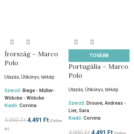
Írország – Marco
TOVÁBB
Polo
Portugália – Marco
Polo
Utazás
,
Útikönyv, térkép
Utazás
,
Útikönyv, térkép
Szerző:
Biege - Müller-
Wöbcke - Wöbcke
Szerző:
Drouve, Andreas -
Kiadó:
Corvina
Lier, Sara
Kiadó:
Corvina
4.990
Ft
4.491
Ft
(Online
ár)
4.990
Ft
4.491
Ft
(Online