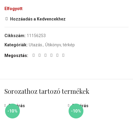
Elfogyott
Hozzáadás a Kedvencekhez
Cikkszám:
11156253
Kategóriák:
Utazás
,
Útikönyv, térkép
Megosztás
Sorozathoz tartozó termékek
Bezárás
Bezárás
-10%
-10%