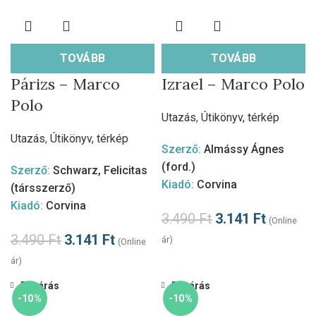
TOVÁBB
TOVÁBB
Párizs – Marco
Izrael – Marco Polo
Polo
Utazás
,
Útikönyv, térkép
Utazás
,
Útikönyv, térkép
Szerző:
Almássy Ágnes
(ford.)
Szerző:
Schwarz, Felicitas
Kiadó:
Corvina
(társszerző)
Kiadó:
Corvina
3.490
Ft
3.141
Ft
(Online
3.490
Ft
3.141
Ft
ár)
(Online
ár)
Bezárás
Bezárás
-10%
-10%