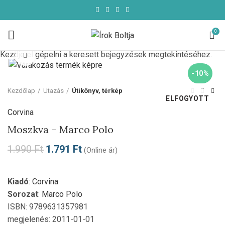
0
Kezdje el gépelni a keresett bejegyzések megtekintéséhez.
Click to enlarge
-10%
Kezdőlap
Utazás
Útikönyv, térkép
ELFOGYOTT
Corvina
Moszkva – Marco Polo
1.990
Ft
1.791
Ft
(Online ár)
Kiadó
:
Corvina
Sorozat
:
Marco Polo
ISBN: 9789631357981
megjelenés: 2011-01-01