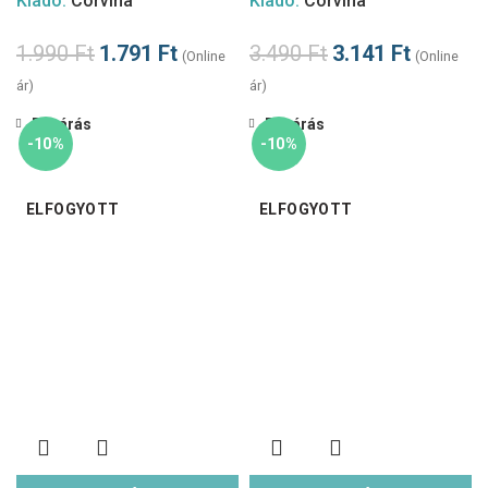
Kiadó:
Corvina
Kiadó:
Corvina
1.990
Ft
1.791
Ft
3.490
Ft
3.141
Ft
(Online
(Online
ár)
ár)
Bezárás
Bezárás
-10%
-10%
ELFOGYOTT
ELFOGYOTT