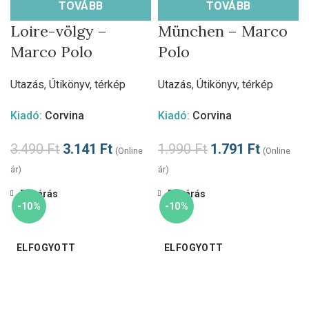
TOVÁBB
TOVÁBB
Loire-völgy –
München – Marco
Marco Polo
Polo
Utazás
,
Útikönyv, térkép
Utazás
,
Útikönyv, térkép
Kiadó:
Corvina
Kiadó:
Corvina
3.490
Ft
3.141
Ft
1.990
Ft
1.791
Ft
(Online
(Online
ár)
ár)
Bezárás
Bezárás
-10%
-10%
ELFOGYOTT
ELFOGYOTT