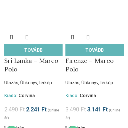
TOVÁBB
TOVÁBB
Srí Lanka – Marco
Firenze – Marco
Polo
Polo
Utazás
,
Útikönyv, térkép
Utazás
,
Útikönyv, térkép
Kiadó:
Corvina
Kiadó:
Corvina
2.490
Ft
2.241
Ft
3.490
Ft
3.141
Ft
(Online
(Online
ár)
ár)
Bezárás
Bezárás