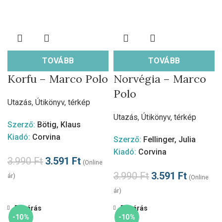
TOVÁBB
TOVÁBB
Korfu – Marco Polo
Norvégia – Marco
Polo
Utazás
,
Útikönyv, térkép
Utazás
,
Útikönyv, térkép
Szerző:
Bötig, Klaus
Kiadó:
Corvina
Szerző:
Fellinger, Julia
Kiadó:
Corvina
3.990
Ft
3.591
Ft
(Online
3.990
Ft
3.591
Ft
ár)
(Online
ár)
Bezárás
Bezárás
-10%
-10%