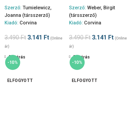
Szerző:
Tumielewicz,
Szerző:
Weber, Birgit
Joanna (társszerző)
(társszerző)
Kiadó:
Corvina
Kiadó:
Corvina
3.490
Ft
3.141
Ft
3.490
Ft
3.141
Ft
(Online
(Online
ár)
ár)
Bezárás
Bezárás
-10%
-10%
ELFOGYOTT
ELFOGYOTT