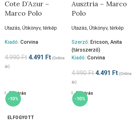
Cote D’Azur –
Ausztria – Marco
Marco Polo
Polo
Utazás
,
Útikönyv, térkép
Utazás
,
Útikönyv, térkép
Kiadó:
Corvina
Szerző:
Ericson, Anita
(társszerző)
4.990
Ft
4.491
Ft
Kiadó:
Corvina
(Online
ár)
4.990
Ft
4.491
Ft
(Online
ár)
Bezárás
Bezárás
-10%
-10%
ELFOGYOTT