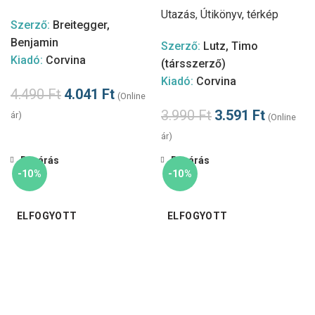
Utazás
,
Útikönyv, térkép
Szerző:
Breitegger,
Benjamin
Szerző:
Lutz, Timo
Kiadó:
Corvina
(társszerző)
Kiadó:
Corvina
4.490
Ft
4.041
Ft
(Online
3.990
Ft
3.591
Ft
ár)
(Online
ár)
Bezárás
Bezárás
-10%
-10%
ELFOGYOTT
ELFOGYOTT