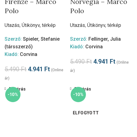
Firenze – Marco
Norvégia – Marco
Polo
Polo
Utazás
,
Útikönyv, térkép
Utazás
,
Útikönyv, térkép
Szerző:
Spieler, Stefanie
Szerző:
Fellinger, Julia
(társszerző)
Kiadó:
Corvina
Kiadó:
Corvina
5.490
Ft
4.941
Ft
(Online
5.490
Ft
4.941
Ft
(Online
ár)
ár)
Bezárás
Bezárás
-10%
-10%
ELFOGYOTT