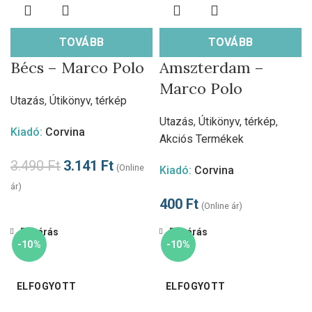
TOVÁBB
TOVÁBB
Bécs – Marco Polo
Amszterdam –
Marco Polo
Utazás
,
Útikönyv, térkép
Utazás
,
Útikönyv, térkép
,
Kiadó:
Corvina
Akciós Termékek
3.490
Ft
3.141
Ft
(Online
Kiadó:
Corvina
ár)
400
Ft
(Online ár)
Bezárás
Bezárás
-10%
-10%
ELFOGYOTT
ELFOGYOTT