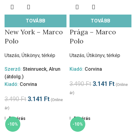
TOVÁBB
TOVÁBB
New York – Marco
Prága – Marco
Polo
Polo
Utazás
,
Útikönyv, térkép
Utazás
,
Útikönyv, térkép
Szerző:
Steinrueck, Alrun
Kiadó:
Corvina
(átdolg.)
3.490
Ft
3.141
Ft
Kiadó:
Corvina
(Online
ár)
3.490
Ft
3.141
Ft
(Online
ár)
Bezárás
Bezárás
-10%
-10%