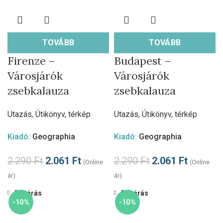
TOVÁBB
TOVÁBB
Firenze –
Budapest –
Városjárók
Városjárók
zsebkalauza
zsebkalauza
Utazás
,
Útikönyv, térkép
Utazás
,
Útikönyv, térkép
Kiadó:
Geographia
Kiadó:
Geographia
2.290
Ft
2.061
Ft
2.290
Ft
2.061
Ft
(Online
(Online
ár)
ár)
Bezárás
Bezárás
-10%
-10%