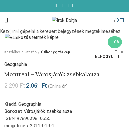
/
0
FT
Kezdje el gépelni a keresett bejegyzések megtekintéséhez.
Click to enlarge
-10%
Kezdőlap
Utazás
Útikönyv, térkép
ELFOGYOTT
Geographia
Montreal – Városjárók zsebkalauza
2.290
Ft
2.061
Ft
(Online ár)
Kiadó
:
Geographia
Sorozat
:
Városjárók zsebkalauza
ISBN: 9789639810655
megjelenés: 2011-01-01