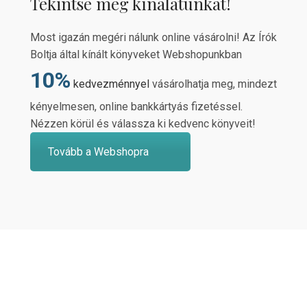
Tekintse meg kínálatunkat!
Most igazán megéri nálunk online vásárolni! Az Írók
Boltja által kínált könyveket Webshopunkban
10%
kedvezménnyel
vásárolhatja meg, mindezt
kényelmesen, online bankkártyás fizetéssel.
Nézzen körül és válassza ki kedvenc könyveit!
Tovább a Webshopra