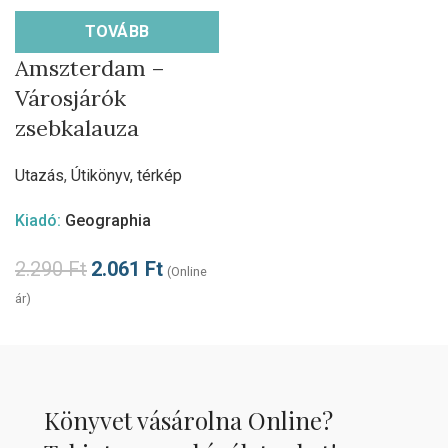
TOVÁBB
Amszterdam –
Városjárók
zsebkalauza
Utazás
,
Útikönyv, térkép
Kiadó:
Geographia
2.290
Ft
2.061
Ft
(Online
ár)
Könyvet vásárolna Online?