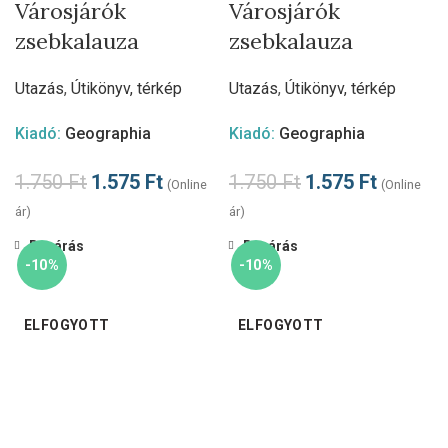
Városjárók
Városjárók
zsebkalauza
zsebkalauza
Utazás
,
Útikönyv, térkép
Utazás
,
Útikönyv, térkép
Kiadó:
Geographia
Kiadó:
Geographia
1.750
Ft
1.575
Ft
1.750
Ft
1.575
Ft
(Online
(Online
ár)
ár)
Bezárás
Bezárás
-10%
-10%
ELFOGYOTT
ELFOGYOTT