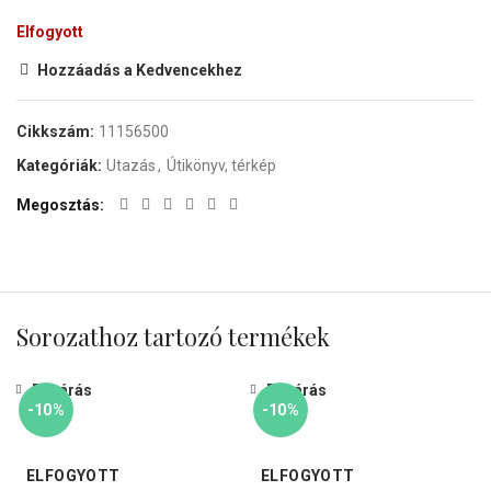
Elfogyott
Hozzáadás a Kedvencekhez
Cikkszám:
11156500
Kategóriák:
Utazás
,
Útikönyv, térkép
Megosztás
Sorozathoz tartozó termékek
Bezárás
Bezárás
-10%
-10%
ELFOGYOTT
ELFOGYOTT