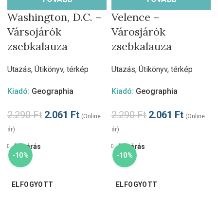
Washington, D.C. –
Velence –
Vársojárók
Városjárók
zsebkalauza
zsebkalauza
Utazás
,
Útikönyv, térkép
Utazás
,
Útikönyv, térkép
Kiadó:
Geographia
Kiadó:
Geographia
2.290
Ft
2.061
Ft
2.290
Ft
2.061
Ft
(Online
(Online
ár)
ár)
Bezárás
Bezárás
-10%
-10%
ELFOGYOTT
ELFOGYOTT