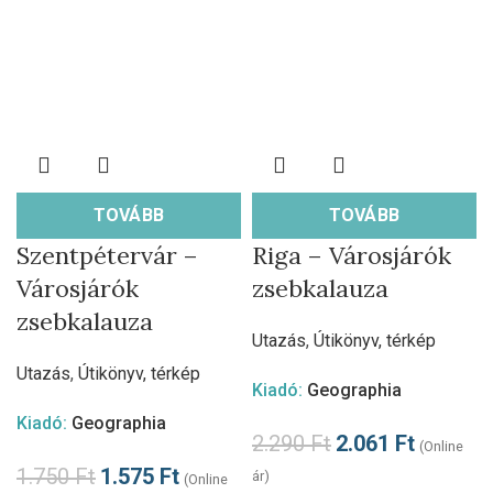
TOVÁBB
TOVÁBB
Szentpétervár –
Riga – Városjárók
Városjárók
zsebkalauza
zsebkalauza
Utazás
,
Útikönyv, térkép
Utazás
,
Útikönyv, térkép
Kiadó:
Geographia
Kiadó:
Geographia
2.290
Ft
2.061
Ft
(Online
1.750
Ft
1.575
Ft
ár)
(Online