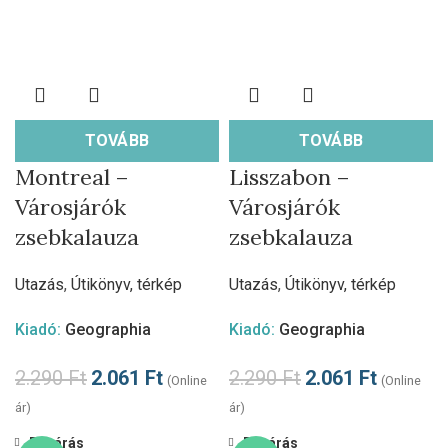
TOVÁBB
TOVÁBB
Montreal –
Lisszabon –
Városjárók
Városjárók
zsebkalauza
zsebkalauza
Utazás
,
Útikönyv, térkép
Utazás
,
Útikönyv, térkép
Kiadó:
Geographia
Kiadó:
Geographia
2.290
Ft
2.061
Ft
2.290
Ft
2.061
Ft
(Online
(Online
ár)
ár)
Bezárás
Bezárás