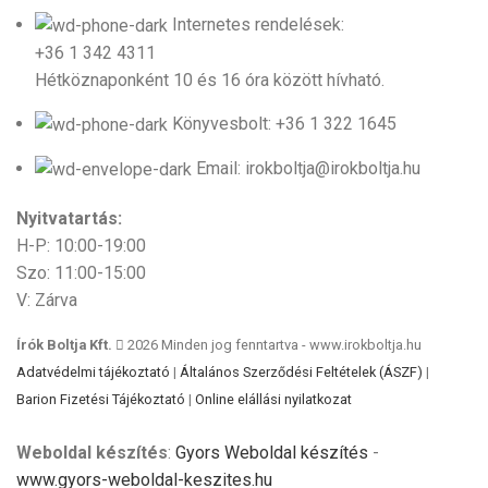
Internetes rendelések:
+36 1 342 4311
Hétköznaponként 10 és 16 óra között hívható.
Könyvesbolt: +36 1 322 1645
Email: irokboltja@irokboltja.hu
Nyitvatartás:
H-P: 10:00-19:00
Szo: 11:00-15:00
V: Zárva
Írók Boltja Kft.
2026 Minden jog fenntartva - www.irokboltja.hu
Adatvédelmi tájékoztató
|
Általános Szerződési Feltételek (ÁSZF)
|
Barion Fizetési Tájékoztató
|
Online elállási nyilatkozat
Weboldal készítés
:
Gyors Weboldal készítés
-
www.gyors-weboldal-keszites.hu