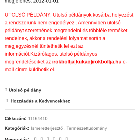
megjelenés: 2012-01-01
UTOLSÓ PÉLDÁNY: Utolsó példányok kosárba helyezést
a rendszerünk nem engedélyezi. Amennyiben utolsó
példányt szeretnének megrendelni és többféle terméket
rendelnek, akkor a rendelési folyamat során a
megjegyzésnél tüntethetik fel ezt az
információt.Kizárólagos, utolsó példányos
megrendeléseiket az
irokboltja[kukac]irokboltja.hu
e-
mail címre küldhetik el.
Utolsó példány
Hozzáadás a Kedvencekhez
Cikkszám:
11164410
Kategóriák:
Ismeretterjesztő
,
Természettudomány
Megosztás