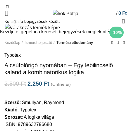
/
0
Ft
Click to enlarge
Kezdje el gépelni a keresett bejegyzések megtekintéséhez.
-10%
Kezdőlap
Ismeretterjesztő
Természettudomány
Typotex
A csúfolórigó nyomában – Egy lebilincselő
kaland a kombinatorikus logika…
2.500
Ft
2.250
Ft
(Online ár)
Szerző
:
Smullyan, Raymond
Kiadó
:
Typotex
Sorozat
:
A logika világa
ISBN: 9789632796680