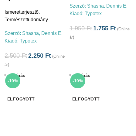
Szerző:
Shasha, Dennis E.
Ismeretterjesztő
,
Kiadó:
Typotex
Természettudomány
1.950
Ft
1.755
Ft
(Online
Szerző:
Shasha, Dennis E.
ár)
Kiadó:
Typotex
2.500
Ft
2.250
Ft
(Online
ár)
Bezárás
Bezárás
-10%
-10%
ELFOGYOTT
ELFOGYOTT