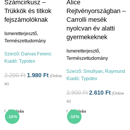
Számcirkusz –
Alice
Trükkök és titkok
Rejtvényországban –
fejszámolóknak
Carrolli mesék
nyolcvan év alatti
Ismeretterjesztő
,
gyermekeknek
Természettudomány
Ismeretterjesztő
,
Szerző:
Darvas Ferenc
Természettudomány
Kiadó:
Typotex
Szerző:
Smullyan, Raymund
2.200
Ft
1.980
Ft
(Online
Kiadó:
Typotex
ár)
2.900
Ft
2.610
Ft
(Online
ár)
Bezárás
Bezárás
-10%
-10%