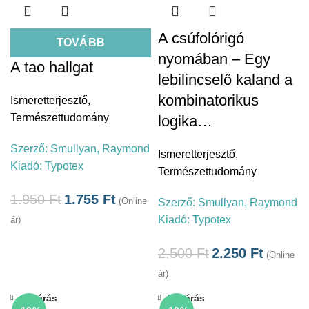
A csúfolórigó
TOVÁBB
nyomában – Egy
A tao hallgat
lebilincselő kaland a
kombinatorikus
Ismeretterjesztő
,
Természettudomány
logika…
Szerző:
Smullyan, Raymond
Ismeretterjesztő
,
Kiadó:
Typotex
Természettudomány
1.950
Ft
1.755
Ft
(Online
Szerző:
Smullyan, Raymond
Kiadó:
Typotex
ár)
2.500
Ft
2.250
Ft
(Online
ár)
Bezárás
Bezárás