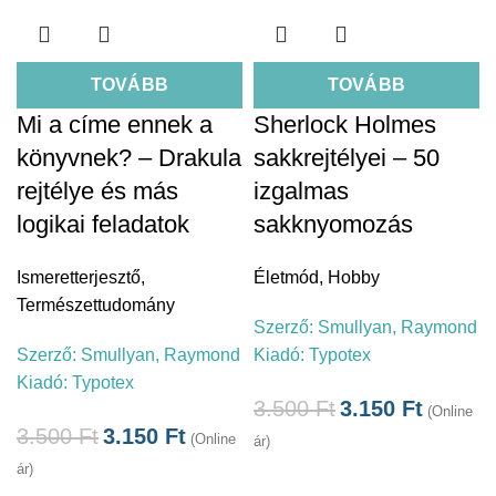
TOVÁBB
TOVÁBB
Mi a címe ennek a
Sherlock Holmes
könyvnek? – Drakula
sakkrejtélyei – 50
rejtélye és más
izgalmas
logikai feladatok
sakknyomozás
Ismeretterjesztő
,
Életmód
,
Hobby
Természettudomány
Szerző:
Smullyan, Raymond
Szerző:
Smullyan, Raymond
Kiadó:
Typotex
Kiadó:
Typotex
3.500
Ft
3.150
Ft
(Online
3.500
Ft
3.150
Ft
(Online
ár)
ár)