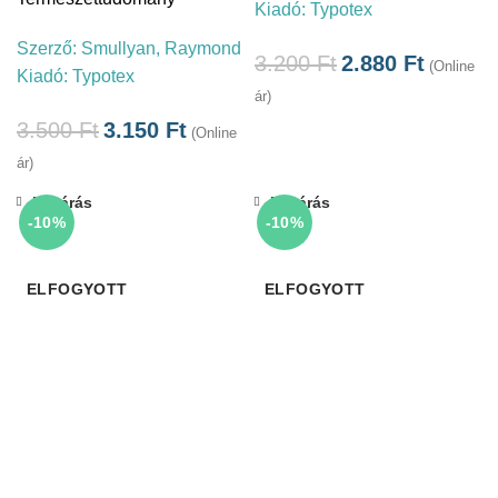
Kiadó:
Typotex
Szerző:
Smullyan, Raymond
3.200
Ft
2.880
Ft
(Online
Kiadó:
Typotex
ár)
3.500
Ft
3.150
Ft
(Online
ár)
Bezárás
Bezárás
-10%
-10%
ELFOGYOTT
ELFOGYOTT