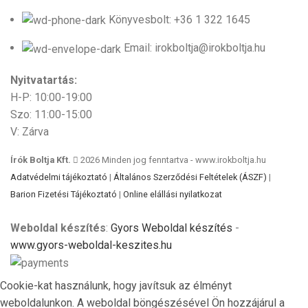
Könyvesbolt: +36 1 322 1645
Email: irokboltja@irokboltja.hu
Nyitvatartás:
H-P: 10:00-19:00
Szo: 11:00-15:00
V: Zárva
Írók Boltja Kft.
2026 Minden jog fenntartva - www.irokboltja.hu
Adatvédelmi tájékoztató
|
Általános Szerződési Feltételek (ÁSZF)
|
Barion Fizetési Tájékoztató
|
Online elállási nyilatkozat
Weboldal készítés
:
Gyors Weboldal készítés
-
www.gyors-weboldal-keszites.hu
Cookie-kat használunk, hogy javítsuk az élményt
weboldalunkon. A weboldal böngészésével Ön hozzájárul a