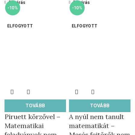
Bezárás
Bezárás
-10%
-10%
ELFOGYOTT
ELFOGYOTT
TOVÁBB
TOVÁBB
Piruett körzővel –
A nyúl nem tanult
Matematikai
matematikát –
feladványok nem
Mesés fejtörők nem