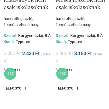
csak iskolásoknak
csak iskolásoknak
Ismeretterjesztő
,
Ismeretterjesztő
,
Természettudomány
Természettudomány
Szerző:
Korgyemszkij, B.A.
Szerző:
Korgyemszkij, B.A.
Kiadó:
Typotex
Kiadó:
Typotex
2.700
Ft
2.430
Ft
3.500
Ft
3.150
Ft
(Online
(Online
ár)
ár)
Bezárás
Bezárás
-10%
-10%
ELFOGYOTT
ELFOGYOTT