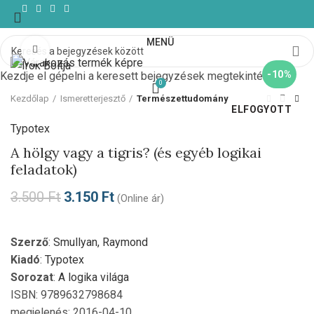
MENÜ
Click to enlarge
-10%
Kezdje el gépelni a keresett bejegyzések megtekintéséhez.
0
Kezdőlap
Ismeretterjesztő
Természettudomány
ELFOGYOTT
Typotex
A hölgy vagy a tigris? (és egyéb logikai
feladatok)
3.500
Ft
3.150
Ft
(Online ár)
Szerző
:
Smullyan, Raymond
Kiadó
:
Typotex
Sorozat
:
A logika világa
ISBN: 9789632798684
megjelenés: 2016-04-10