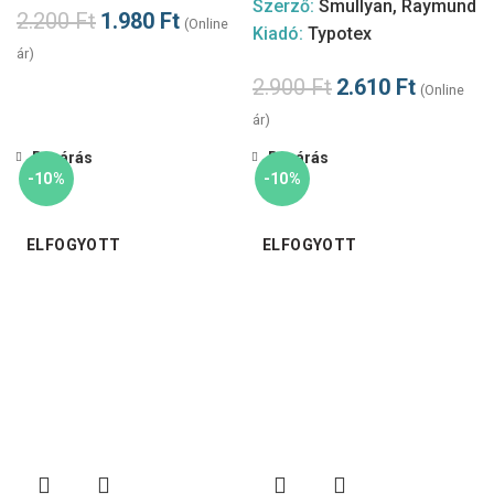
Szerző:
Smullyan, Raymund
2.200
Ft
1.980
Ft
(Online
Kiadó:
Typotex
ár)
2.900
Ft
2.610
Ft
(Online
ár)
Bezárás
Bezárás
-10%
-10%
ELFOGYOTT
ELFOGYOTT