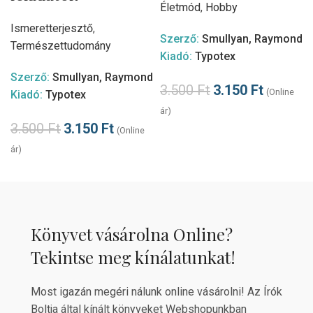
Életmód
,
Hobby
Ismeretterjesztő
,
Szerző:
Smullyan, Raymond
Természettudomány
Kiadó:
Typotex
Szerző:
Smullyan, Raymond
3.500
Ft
3.150
Ft
(Online
Kiadó:
Typotex
ár)
3.500
Ft
3.150
Ft
(Online
ár)
Könyvet vásárolna Online?
Tekintse meg kínálatunkat!
Most igazán megéri nálunk online vásárolni! Az Írók
Boltja által kínált könyveket Webshopunkban