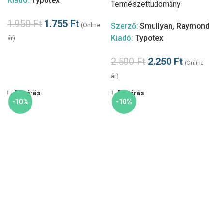
Kiadó:
Typotex
Természettudomány
1.950
Ft
1.755
Ft
(Online
Szerző:
Smullyan, Raymond
Kiadó:
Typotex
ár)
2.500
Ft
2.250
Ft
(Online
ár)
Bezárás
Bezárás
-10%
-10%