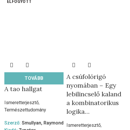
ELFOGYOTT
A csúfolórigó
TOVÁBB
nyomában – Egy
A tao hallgat
lebilincselő kaland
a kombinatorikus
Ismeretterjesztő
,
Természettudomány
logika…
Szerző:
Smullyan, Raymond
Ismeretterjesztő
,