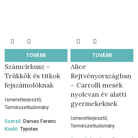
TOVÁBB
TOVÁBB
Számcirkusz –
Alice
Trükkök és titkok
Rejtvényországban
fejszámolóknak
– Carrolli mesék
nyolcvan év alatti
Ismeretterjesztő
,
gyermekeknek
Természettudomány
Ismeretterjesztő
,
Szerző:
Darvas Ferenc
Természettudomány
Kiadó:
Typotex