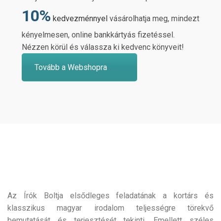
10%
kedvezménnyel
vásárolhatja meg, mindezt
kényelmesen, online bankkártyás fizetéssel.
Nézzen körül és válassza ki kedvenc könyveit!
Tovább a Webshopra
Az Írók Boltja elsődleges feladatának a kortárs és
klasszikus magyar irodalom teljességre törekvő
bemutatását és terjesztését tekinti. Emellett széles