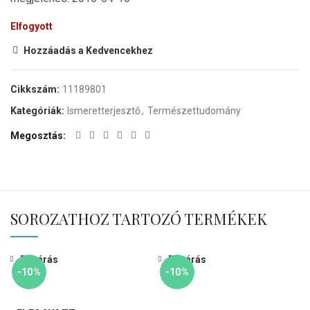
Elfogyott
Hozzáadás a Kedvencekhez
Cikkszám:
11189801
Kategóriák:
Ismeretterjesztő
,
Természettudomány
I
Megosztás
I
SOROZATHOZ TARTOZÓ TERMÉKEK
Bezárás
Bezárás
-10%
-10%