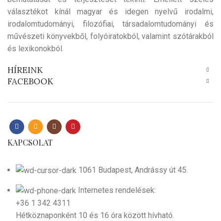
választékot kínál magyar és idegen nyelvű irodalmi,
irodalomtudományi, filozófiai, társadalomtudományi és
művészeti könyvekből, folyóiratokból, valamint szótárakból
és lexikonokból.
HÍREINK
FACEBOOK
KAPCSOLAT
1061 Budapest, Andrássy út 45.
Internetes rendelések:
+36 1 342 4311
Hétköznaponként 10 és 16 óra között hívható.