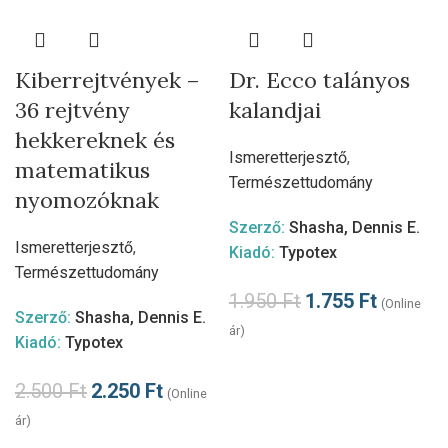
Kiberrejtvények –
Dr. Ecco talányos
36 rejtvény
kalandjai
hekkereknek és
Ismeretterjesztő
,
matematikus
Természettudomány
nyomozóknak
Szerző:
Shasha, Dennis E.
Ismeretterjesztő
,
Kiadó:
Typotex
Természettudomány
1.950
Ft
1.755
Ft
(Online
Szerző:
Shasha, Dennis E.
ár)
Kiadó:
Typotex
2.500
Ft
2.250
Ft
(Online
ár)