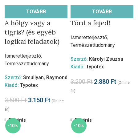
TOVÁBB
TOVÁBB
A hölgy vagy a
Törd a fejed!
tigris? (és egyéb
Ismeretterjesztő
,
logikai feladatok)
Természettudomány
Ismeretterjesztő
,
Szerző:
Károlyi Zsuzsa
Természettudomány
Kiadó:
Typotex
Szerző:
Smullyan, Raymond
3.200
Ft
2.880
Ft
(Online
Kiadó:
Typotex
ár)
3.500
Ft
3.150
Ft
(Online
ár)
Bezárás
Bezárás
-10%
-10%