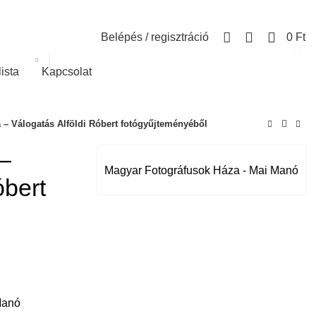
0
Belépés / regisztráció
0
Ft
lista
Kapcsolat
 – Válogatás Alföldi Róbert fotógyűjteményéből
–
Magyar Fotográfusok Háza - Mai Manó
óbert
Manó