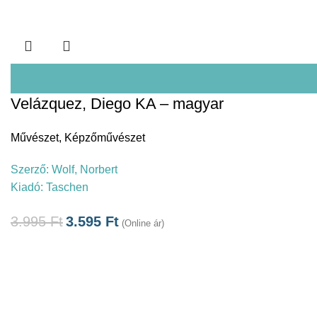
Velázquez, Diego KA – magyar
Művészet
,
Képzőművészet
Szerző:
Wolf, Norbert
Kiadó:
Taschen
3.995
Ft
3.595
Ft
(Online ár)