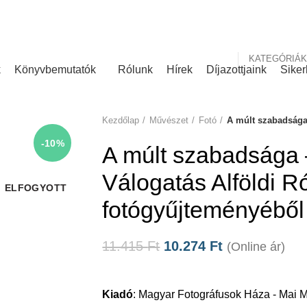
nk
Rólunk írták
KATEGÓRIÁK
k
Könyvbemutatók
Rólunk
Hírek
Díjazottjaink
Siker
Kezdőlap
Művészet
Fotó
A múlt szabadsága
-10%
A múlt szabadsága 
Válogatás Alföldi R
ELFOGYOTT
fotógyűjteményéből
11.415
Ft
10.274
Ft
(Online ár)
Kiadó
:
Magyar Fotográfusok Háza - Mai 