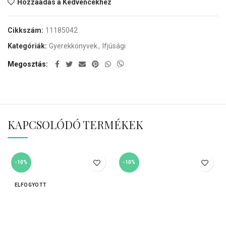
Hozzáadás a Kedvencekhez
Cikkszám:
11185042
Kategóriák:
Gyerekkönyvek
,
Ifjúsági
Megosztás
KAPCSOLÓDÓ TERMÉKEK
-10%
-10%
ELFOGYOTT