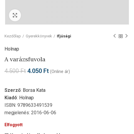
Click to enlarge
Kezdőlap
Gyerekkönyvek
Ifjúsági
Holnap
A varázsfuvola
4.500
Ft
4.050
Ft
(Online ár)
Szerző
:
Borsa Kata
Kiadó
:
Holnap
ISBN: 9789633491539
megjelenés: 2016-06-06
Elfogyott