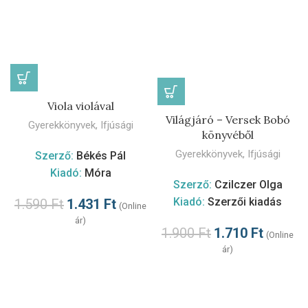
Viola violával
Világjáró – Versek Bobó
Gyerekkönyvek
,
Ifjúsági
könyvéből
Gyerekkönyvek
,
Ifjúsági
Szerző:
Békés Pál
Kiadó:
Móra
Szerző:
Czilczer Olga
Kiadó:
Szerzői kiadás
1.590
Ft
1.431
Ft
(Online
ár)
1.900
Ft
1.710
Ft
(Online
ár)