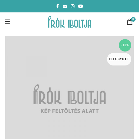
0
-10%
ELFOGYOTT