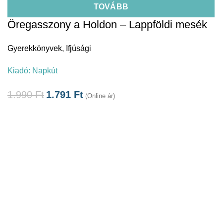
TOVÁBB
Öregasszony a Holdon – Lappföldi mesék
Gyerekkönyvek
,
Ifjúsági
Kiadó:
Napkút
1.990
Ft
1.791
Ft
(Online ár)