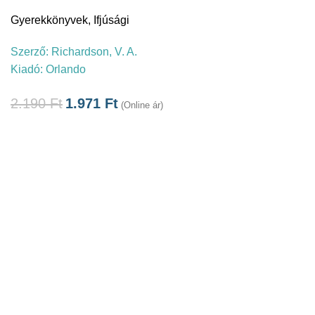
Gyerekkönyvek
,
Ifjúsági
Szerző:
Richardson, V. A.
Kiadó:
Orlando
2.190
Ft
1.971
Ft
(Online ár)