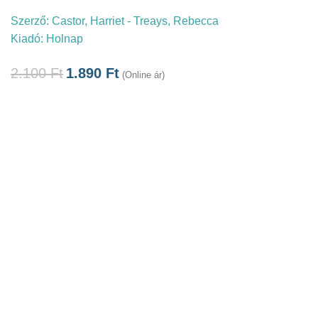
Szerző:
Castor, Harriet - Treays, Rebecca
Kiadó:
Holnap
2.100
Ft
1.890
Ft
(Online ár)