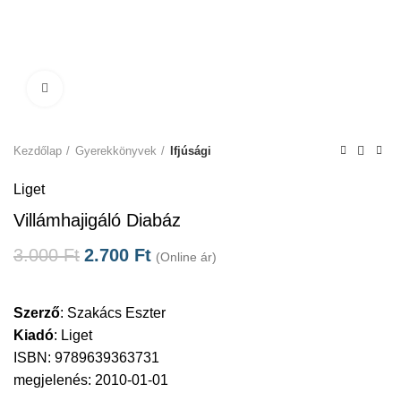
Click to enlarge
Kezdőlap
Gyerekkönyvek
Ifjúsági
Liget
Villámhajigáló Diabáz
3.000
Ft
2.700
Ft
(Online ár)
Szerző
:
Szakács Eszter
Kiadó
:
Liget
ISBN: 9789639363731
megjelenés: 2010-01-01