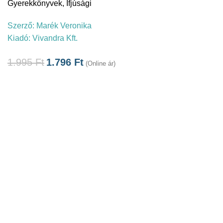
Gyerekkönyvek
,
Ifjúsági
Szerző:
Marék Veronika
Kiadó:
Vivandra Kft.
1.995
Ft
1.796
Ft
(Online ár)