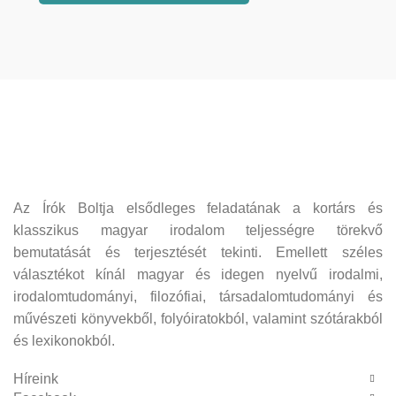
Az Írók Boltja elsődleges feladatának a kortárs és
klasszikus magyar irodalom teljességre törekvő
bemutatását és terjesztését tekinti. Emellett széles
választékot kínál magyar és idegen nyelvű irodalmi,
irodalomtudományi, filozófiai, társadalomtudományi és
művészeti könyvekből, folyóiratokból, valamint szótárakból
és lexikonokból.
Híreink