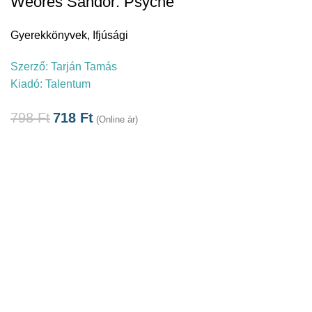
Weöres Sándor: Psyché
Gyerekkönyvek
,
Ifjúsági
Szerző:
Tarján Tamás
Kiadó:
Talentum
798
Ft
718
Ft
(Online ár)