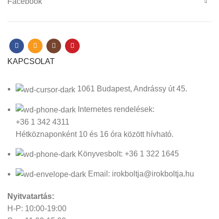
Facebook
KAPCSOLAT
1061 Budapest, Andrássy út 45.
Internetes rendelések:
+36 1 342 4311
Hétköznaponként 10 és 16 óra között hívható.
Könyvesbolt: +36 1 322 1645
Email: irokboltja@irokboltja.hu
Nyitvatartás:
H-P: 10:00-19:00