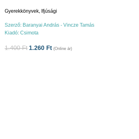
Gyerekkönyvek
,
Ifjúsági
Szerző:
Baranyai András - Vincze Tamás
Kiadó:
Csimota
1.400
Ft
1.260
Ft
(Online ár)