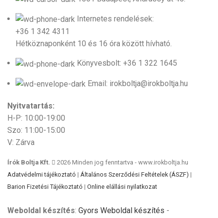
Internetes rendelések:
+36 1 342 4311
Hétköznaponként 10 és 16 óra között hívható.
Könyvesbolt: +36 1 322 1645
Email: irokboltja@irokboltja.hu
Nyitvatartás:
H-P: 10:00-19:00
Szo: 11:00-15:00
V: Zárva
Írók Boltja Kft.
2026 Minden jog fenntartva - www.irokboltja.hu
Adatvédelmi tájékoztató
|
Általános Szerződési Feltételek (ÁSZF)
|
Barion Fizetési Tájékoztató
|
Online elállási nyilatkozat
Weboldal készítés
:
Gyors Weboldal készítés
-