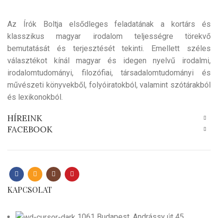
Az Írók Boltja elsődleges feladatának a kortárs és
klasszikus magyar irodalom teljességre törekvő
bemutatását és terjesztését tekinti. Emellett széles
választékot kínál magyar és idegen nyelvű irodalmi,
irodalomtudományi, filozófiai, társadalomtudományi és
művészeti könyvekből, folyóiratokból, valamint szótárakból
és lexikonokból.
HÍREINK
FACEBOOK
KAPCSOLAT
1061 Budapest, Andrássy út 45.