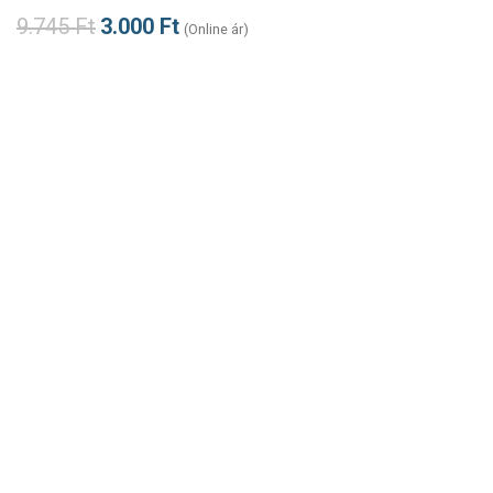
9.745
Ft
3.000
Ft
(Online ár)