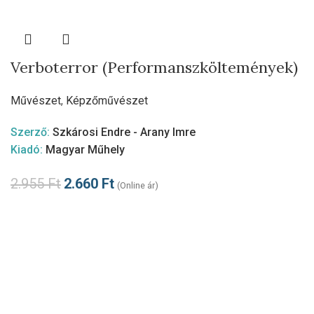
Verboterror (Performanszköltemények)
Művészet
,
Képzőművészet
Szerző:
Szkárosi Endre - Arany Imre
Kiadó:
Magyar Műhely
2.955
Ft
2.660
Ft
(Online ár)