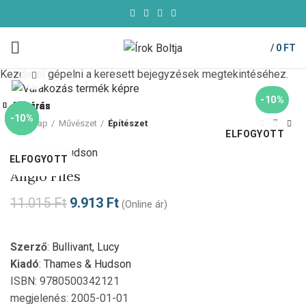
/
0
FT
Kezdje el gépelni a keresett bejegyzések megtekintéséhez.
Click to enlarge
-10%
Bezárás
Bezárás
Bezárás
Bezárás
Bezárás
Bezárás
Bezárás
Bezárás
-10%
-10%
-10%
-10%
-10%
-69%
-10%
Kezdőlap
Művészet
Építészet
ELFOGYOTT
Thames & Hudson
ELFOGYOTT
ELFOGYOTT
Anglo Files
11.015
Ft
9.913
Ft
(Online ár)
Szerző
:
Bullivant, Lucy
Kiadó
:
Thames & Hudson
ISBN: 9780500342121
megjelenés: 2005-01-01