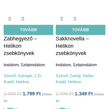
TOVÁBB
TOVÁBB
Zabhegyező –
Sakknovella –
Helikon
Helikon
zsebkönyvek
zsebkönyvek
Irodalom
,
Szépirodalom
Irodalom
,
Szépirodalom
Szerző:
Salinger, J. D.
Szerző:
Zweig, Stefan
Kiadó:
Helikon
Kiadó:
Helikon
1.999
Ft
1.799
Ft
1.499
Ft
1.349
Ft
(Online
(Online
ár)
ár)