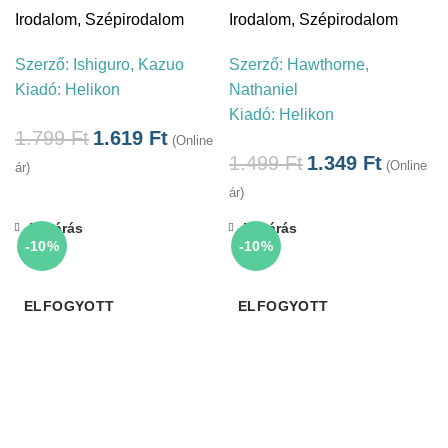
Irodalom
,
Szépirodalom
Irodalom
,
Szépirodalom
Szerző:
Ishiguro, Kazuo
Szerző:
Hawthorne,
Kiadó:
Helikon
Nathaniel
Kiadó:
Helikon
1.799
Ft
1.619
Ft
(Online
1.499
Ft
1.349
Ft
(Online
ár)
ár)
Bezárás
Bezárás
-10%
-10%
ELFOGYOTT
ELFOGYOTT