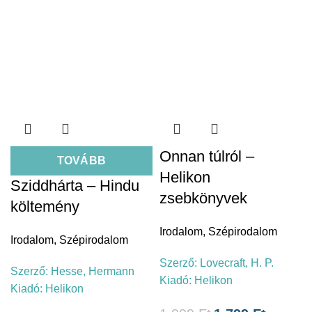
Onnan túlról –
TOVÁBB
Helikon
Sziddhárta – Hindu
zsebkönyvek
költemény
Irodalom
,
Szépirodalom
Irodalom
,
Szépirodalom
Szerző:
Lovecraft, H. P.
Szerző:
Hesse, Hermann
Kiadó:
Helikon
Kiadó:
Helikon