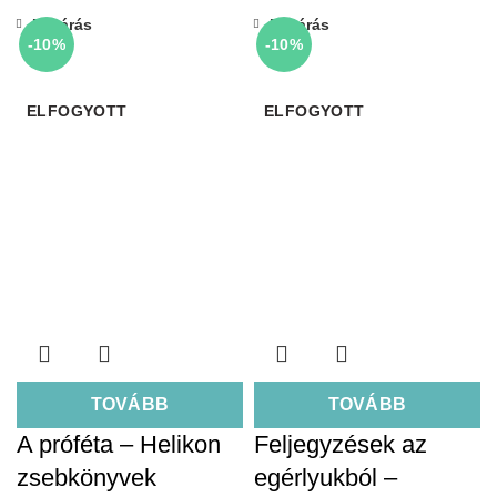
Bezárás
Bezárás
-10%
-10%
ELFOGYOTT
ELFOGYOTT
TOVÁBB
TOVÁBB
A próféta – Helikon
Feljegyzések az
zsebkönyvek
egérlyukból –