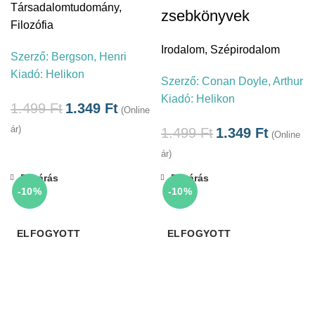
Társadalomtudomány
,
zsebkönyvek
Filozófia
Irodalom
,
Szépirodalom
Szerző:
Bergson, Henri
Kiadó:
Helikon
Szerző:
Conan Doyle, Arthur
Kiadó:
Helikon
1.499
Ft
1.349
Ft
(Online
ár)
1.499
Ft
1.349
Ft
(Online
ár)
Bezárás
Bezárás
-10%
-10%
ELFOGYOTT
ELFOGYOTT