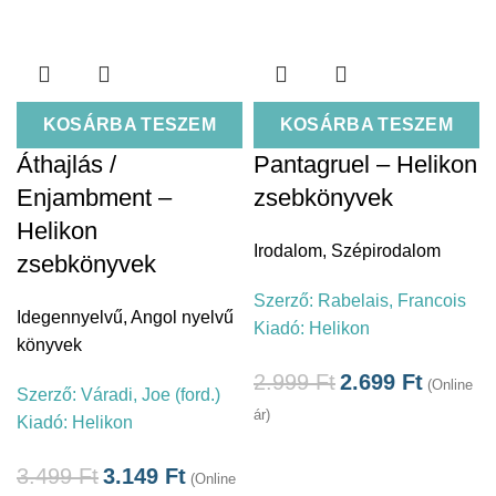
KOSÁRBA TESZEM
KOSÁRBA TESZEM
Áthajlás /
Pantagruel – Helikon
Enjambment –
zsebkönyvek
Helikon
Irodalom
,
Szépirodalom
zsebkönyvek
Szerző:
Rabelais, Francois
Idegennyelvű
,
Angol nyelvű
Kiadó:
Helikon
könyvek
2.999
Ft
2.699
Ft
(Online
Szerző:
Váradi, Joe (ford.)
ár)
Kiadó:
Helikon
3.499
Ft
3.149
Ft
(Online