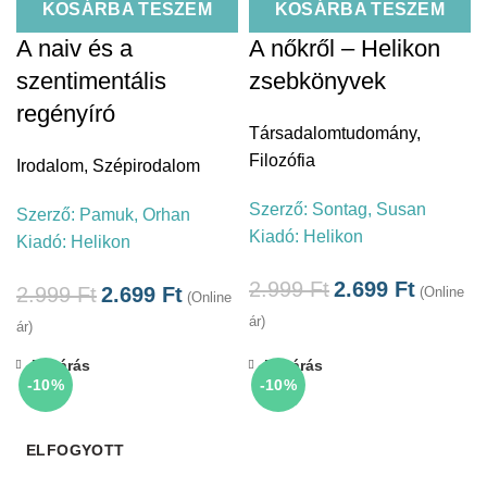
KOSÁRBA TESZEM
KOSÁRBA TESZEM
A naiv és a
A nőkről – Helikon
szentimentális
zsebkönyvek
regényíró
Társadalomtudomány
,
Filozófia
Irodalom
,
Szépirodalom
Szerző:
Sontag, Susan
Szerző:
Pamuk, Orhan
Kiadó:
Helikon
Kiadó:
Helikon
2.999
Ft
2.699
Ft
2.999
Ft
2.699
Ft
(Online
(Online
ár)
ár)
Bezárás
Bezárás
-10%
-10%
ELFOGYOTT