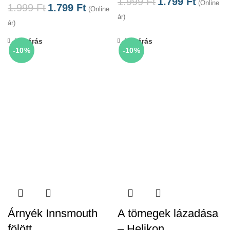
1.999
Ft
1.799
Ft
(Online
1.999
Ft
1.799
Ft
(Online
ár)
ár)
Bezárás
Bezárás
-10%
-10%
Árnyék Innsmouth
A tömegek lázadása
fölött
– Helikon