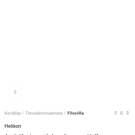
Click to enlarge
Kezdőlap
Társadalomtudomány
Filozófia
Helikon