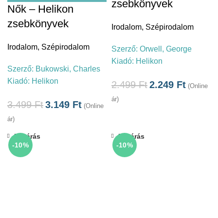
zsebkönyvek
Nők – Helikon
zsebkönyvek
Irodalom
,
Szépirodalom
Irodalom
,
Szépirodalom
Szerző:
Orwell, George
Kiadó:
Helikon
Szerző:
Bukowski, Charles
Kiadó:
Helikon
2.499
Ft
2.249
Ft
(Online
ár)
3.499
Ft
3.149
Ft
(Online
ár)
Bezárás
Bezárás
-10%
-10%