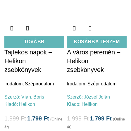
TOVÁBB
KOSÁRBA TESZEM
Tajtékos napok –
A város peremén –
Helikon
Helikon
zsebkönyvek
zsebkönyvek
Irodalom
,
Szépirodalom
Irodalom
,
Szépirodalom
Szerző:
Vian, Boris
Szerző:
József Jolán
Kiadó:
Helikon
Kiadó:
Helikon
1.999
Ft
1.799
Ft
1.999
Ft
1.799
Ft
(Online
(Online
ár)
ár)