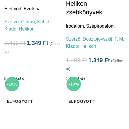
Helikon
Életmód
,
Ezotéria
zsebkönyvek
Szerző:
Gibran, Kahlil
Irodalom
,
Szépirodalom
Kiadó:
Helikon
Szerző:
Dosztojevszkij, F. M.
1.499
Ft
1.349
Ft
(Online
Kiadó:
Helikon
ár)
1.499
Ft
1.349
Ft
(Online
ár)
Bezárás
Bezárás
-10%
-10%
ELFOGYOTT
ELFOGYOTT