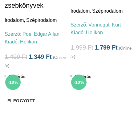
zsebkönyvek
Irodalom
,
Szépirodalom
Irodalom
,
Szépirodalom
Szerző:
Vonnegut, Kurt
Kiadó:
Helikon
Szerző:
Poe, Edgar Allan
Kiadó:
Helikon
1.999
Ft
1.799
Ft
(Online
1.499
Ft
1.349
Ft
ár)
(Online
ár)
Bezárás
Bezárás
-10%
-10%
ELFOGYOTT