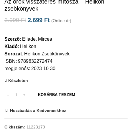
Az örök visszatérés mítosza – Helikon
zsebkönyvek
2.999
Ft
2.699
Ft
(Online ár)
Szerző
:
Eliade, Mircea
Kiadó
:
Helikon
Sorozat
:
Helikon Zsebkönyvek
ISBN: 9789632272474
megjelenés: 2023-10-30
Készleten
KOSÁRBA TESZEM
Hozzáadás a Kedvencekhez
Cikkszám:
11223179