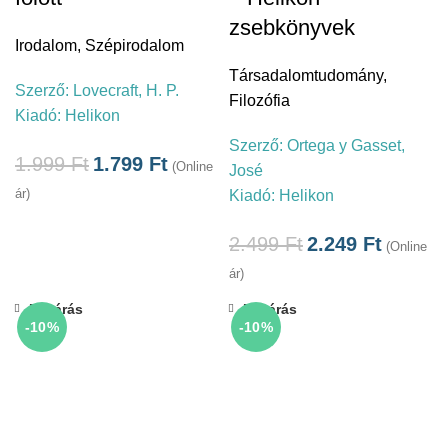
zsebkönyvek
Irodalom
,
Szépirodalom
Társadalomtudomány
,
Szerző:
Lovecraft, H. P.
Filozófia
Kiadó:
Helikon
Szerző:
Ortega y Gasset,
1.999
Ft
1.799
Ft
(Online
José
ár)
Kiadó:
Helikon
2.499
Ft
2.249
Ft
(Online
ár)
Bezárás
Bezárás
-10%
-10%