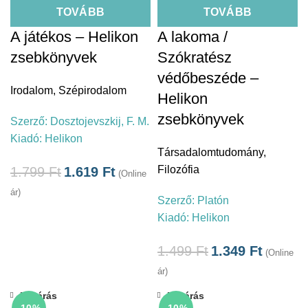
TOVÁBB
TOVÁBB
A játékos – Helikon
A lakoma /
zsebkönyvek
Szókratész
védőbeszéde –
Irodalom
,
Szépirodalom
Helikon
zsebkönyvek
Szerző:
Dosztojevszkij, F. M.
Kiadó:
Helikon
Társadalomtudomány
,
Filozófia
1.799
Ft
1.619
Ft
(Online
ár)
Szerző:
Platón
Kiadó:
Helikon
1.499
Ft
1.349
Ft
(Online
ár)
Bezárás
Bezárás
-10%
-10%