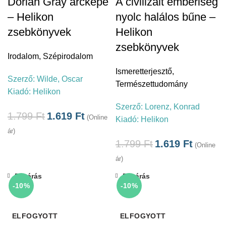
Dorian Gray arcképe
A civilizált emberiség
– Helikon
nyolc halálos bűne –
zsebkönyvek
Helikon
zsebkönyvek
Irodalom
,
Szépirodalom
Ismeretterjesztő
,
Szerző:
Wilde, Oscar
Természettudomány
Kiadó:
Helikon
Szerző:
Lorenz, Konrad
1.799
Ft
1.619
Ft
(Online
Kiadó:
Helikon
ár)
1.799
Ft
1.619
Ft
(Online
ár)
Bezárás
Bezárás
-10%
-10%
ELFOGYOTT
ELFOGYOTT