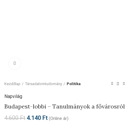
Click to enlarge
Kezdőlap
Társadalomtudomány
Politika
Napvilág
Budapest-lobbi – Tanulmányok a fővárosról
4.600
Ft
4.140
Ft
(Online ár)