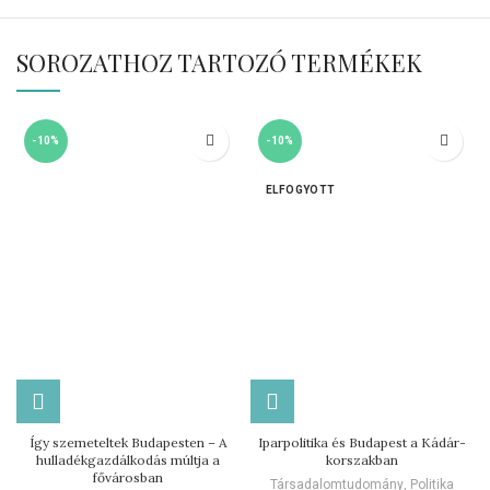
SOROZATHOZ TARTOZÓ TERMÉKEK
-10%
-10%
ELFOGYOTT
Így szemeteltek Budapesten – A
Iparpolitika és Budapest a Kádár-
hulladékgazdálkodás múltja a
korszakban
fővárosban
Társadalomtudomány
,
Politika