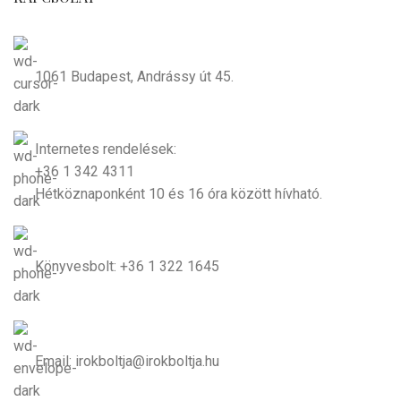
1061 Budapest, Andrássy út 45.
Internetes rendelések:
+36 1 342 4311
Hétköznaponként 10 és 16 óra között hívható.
Könyvesbolt: +36 1 322 1645
Email: irokboltja@irokboltja.hu