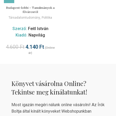
Budapest-lobbi – Tanulmányok a
fővárosról
Társadalomtudomány
,
Politika
Szerző:
Feitl István
Kiadó:
Napvilág
4.600
Ft
4.140
Ft
(Online
ár)
Könyvet vásárolna Online?
Tekintse meg kínálatunkat!
Most igazán megéri nálunk online vásárolni! Az Írók
Boltja által kínált könyveket Webshopunkban