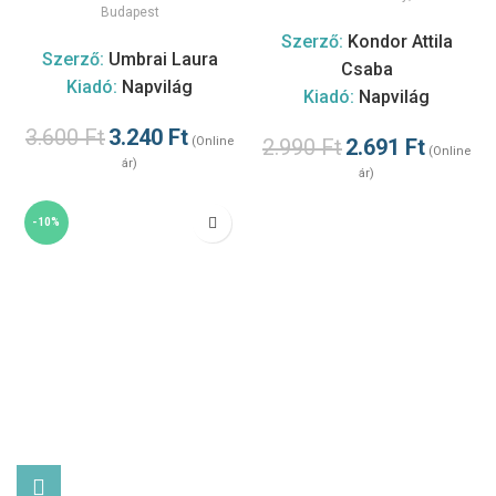
Budapest
Szerző:
Kondor Attila
Szerző:
Umbrai Laura
Csaba
Kiadó:
Napvilág
Kiadó:
Napvilág
3.600
Ft
3.240
Ft
(Online
2.990
Ft
2.691
Ft
(Online
ár)
ár)
-10%