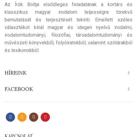
Az Írók Boltja elsődleges feladatának a kortárs és
klasszikus magyar irodalom teljességre törekvő
bemutatását és terjesztését tekinti. Emellett széles
választékot kínál magyar és idegen nyelvű irodalmi,
irodalomtudományi, filozófiai, társadalomtudományi és
művészeti könyvekből, folyóiratokból, valamint szótárakból
és lexikonokból.
HÍREINK
FACEBOOK
KAPCSOLAT