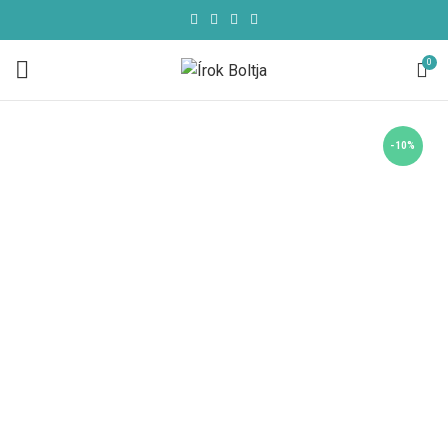
0
-10%