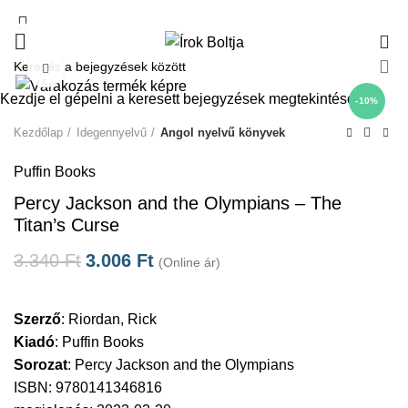
0
Click to enlarge
Kezdje el gépelni a keresett bejegyzések megtekintéséhez.
-10%
Kezdőlap
Idegennyelvű
Angol nyelvű könyvek
Puffin Books
Percy Jackson and the Olympians – The
Titan’s Curse
3.340
Ft
3.006
Ft
(Online ár)
Szerző
:
Riordan, Rick
Kiadó
:
Puffin Books
Sorozat
:
Percy Jackson and the Olympians
ISBN: 9780141346816