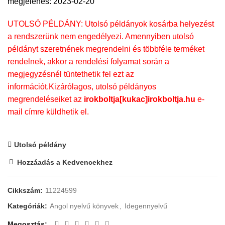
megjelenés: 2023-02-20
UTOLSÓ PÉLDÁNY: Utolsó példányok kosárba helyezést
a rendszerünk nem engedélyezi. Amennyiben utolsó
példányt szeretnének megrendelni és többféle terméket
rendelnek, akkor a rendelési folyamat során a
megjegyzésnél tüntethetik fel ezt az
információt.Kizárólagos, utolsó példányos
megrendeléseiket az
irokboltja[kukac]irokboltja.hu
e-
mail címre küldhetik el.
Utolsó példány
Hozzáadás a Kedvencekhez
Cikkszám:
11224599
Kategóriák:
Angol nyelvű könyvek
,
Idegennyelvű
Megosztás