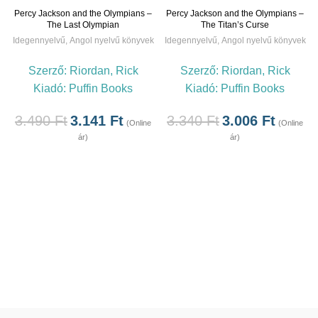
Percy Jackson and the Olympians –
Percy Jackson and the Olympians –
The Last Olympian
The Titan’s Curse
Idegennyelvű
,
Angol nyelvű könyvek
Idegennyelvű
,
Angol nyelvű könyvek
Szerző:
Riordan, Rick
Szerző:
Riordan, Rick
Kiadó:
Puffin Books
Kiadó:
Puffin Books
3.490
Ft
3.141
Ft
3.340
Ft
3.006
Ft
(Online
(Online
ár)
ár)