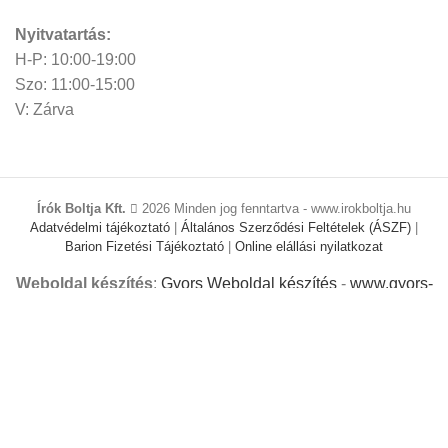
Nyitvatartás:
H-P: 10:00-19:00
Szo: 11:00-15:00
V: Zárva
Írók Boltja Kft.
2026 Minden jog fenntartva - www.irokboltja.hu
Adatvédelmi tájékoztató
|
Általános Szerződési Feltételek (ÁSZF)
|
Barion Fizetési Tájékoztató
|
Online elállási nyilatkozat
Weboldal készítés
:
Gyors Weboldal készítés
-
www.gyors-
weboldal-keszites.hu
Cookie-kat használunk, hogy javítsuk az élményt
weboldalunkon. A weboldal böngészésével Ön hozzájárul a
cookie-k használatához.