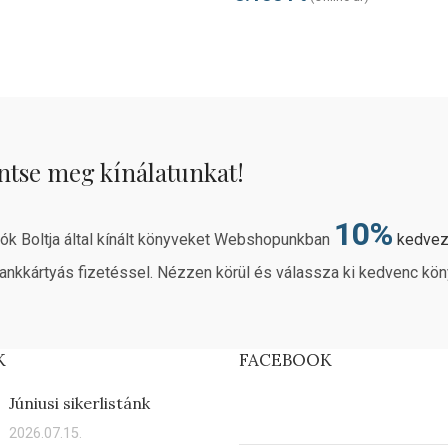
ntse meg kínálatunkat!
10%
rók Boltja által kínált könyveket Webshopunkban
kedve
ankkártyás fizetéssel. Nézzen körül és válassza ki kedvenc kön
K
FACEBOOK
Júniusi sikerlistánk
2026.07.15.