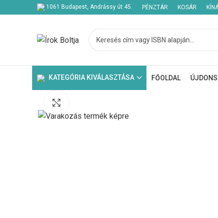
1061 Budapest, Andrássy út 45.
PÉNZTÁR
KOSÁR
KÍN
Kezdje el gépelni a keresett bejegyzések megtekintéséhez.
KATEGÓRIA KIVÁLASZTÁSA
FŐOLDAL
ÚJDONS
Click to enlarge