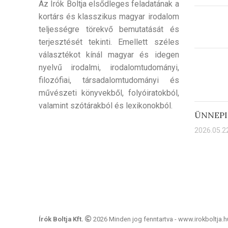
Az Írók Boltja elsődleges feladatának a
kortárs és klasszikus magyar irodalom
teljességre törekvő bemutatását és
terjesztését tekinti. Emellett széles
választékot kínál magyar és idegen
nyelvű irodalmi, irodalomtudományi,
filozófiai, társadalomtudományi és
művészeti könyvekből, folyóiratokból,
valamint szótárakból és lexikonokból.
ÜNNEPI
2026.05.22
Írók Boltja Kft.
2026 Minden jog fenntartva - www.irokboltja.