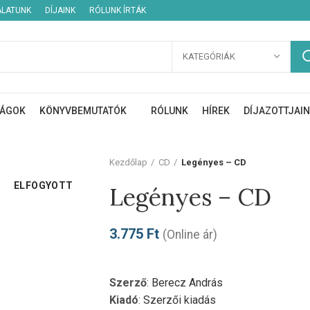
ÁLATUNK
DÍJAINK
RÓLUNK ÍRTÁK
KATEGÓRIÁK
ÁGOK
KÖNYVBEMUTATÓK
RÓLUNK
HÍREK
DÍJAZOTTJAI
Kezdőlap
CD
Legényes – CD
ELFOGYOTT
Legényes – CD
3.775
Ft
(Online ár)
Szerző
:
Berecz András
Kiadó
:
Szerzői kiadás