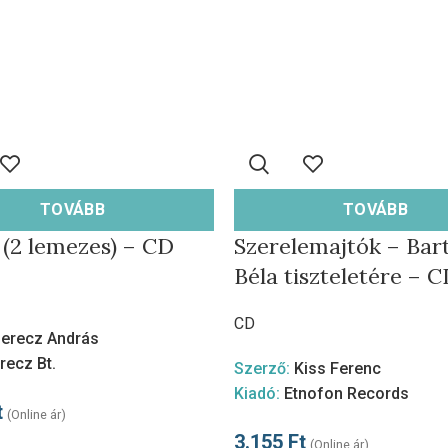
TOVÁBB
TOVÁBB
 (2 lemezes) – CD
Szerelemajtók – Bar
Béla tiszteletére – 
CD
erecz András
recz Bt.
Szerző:
Kiss Ferenc
Kiadó:
Etnofon Records
t
(Online ár)
3.155
Ft
(Online ár)