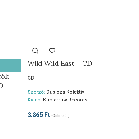
Wild Wild East – CD
tók
Tamás
CD
CD
Hóna
Szerző:
Dubioza Kolektiv
Kiadó:
Koolarrow Records
CD
3.865
Ft
Kiadó:
(Online ár)
2.995