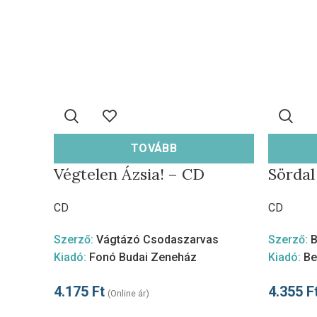
TOVÁBB
Végtelen Ázsia! – CD
Sördal
CD
CD
Szerző:
Vágtázó Csodaszarvas
Szerző:
B
Kiadó:
Fonó Budai Zeneház
Kiadó:
Be
4.175
Ft
4.355
F
(Online ár)