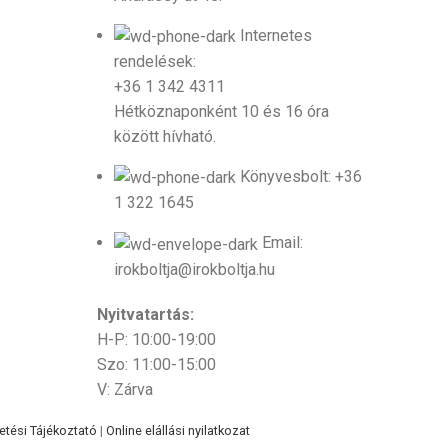
Internetes
rendelések:
+36 1 342 4311
Hétköznaponként 10 és 16 óra
között hívható.
Könyvesbolt: +36
1 322 1645
Email:
irokboltja@irokboltja.hu
Nyitvatartás:
H-P: 10:00-19:00
Szo: 11:00-15:00
V: Zárva
etési Tájékoztató
|
Online elállási nyilatkozat