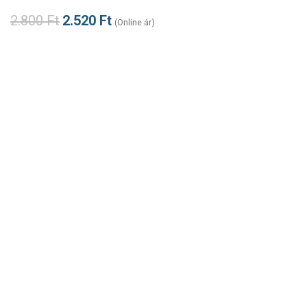
2.800
Ft
2.520
Ft
(Online ár)