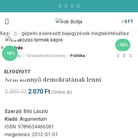
/
0
FT
Kezdje el gépelni a keresett bejegyzések megtekintéséhez.
Click to enlarge
-10%
Bezárás
Bezárás
Bezárás
Bezárás
Bezárás
Bezárás
Bezárás
Bezárás
-10%
-10%
-10%
-10%
-10%
-10%
-10%
-10%
Kezdőlap
Társadalomtudomány
Politika
Argumentum
ELFOGYOTT
Nem könnyű demokratának lenni
2.300
Ft
2.070
Ft
(Online ár)
Szerző
:
Bitó László
Kiadó
:
Argumentum
ISBN: 9789634466581
megjelenés: 2012-01-01