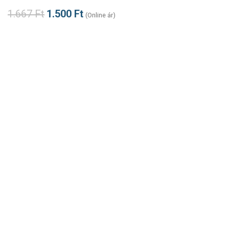
1.667
Ft
1.500
Ft
(Online ár)