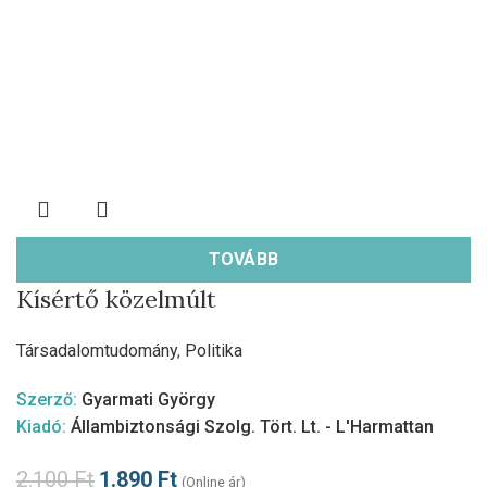
TOVÁBB
Kísértő közelmúlt
Társadalomtudomány
,
Politika
Szerző:
Gyarmati György
Kiadó:
Állambiztonsági Szolg. Tört. Lt. - L'Harmattan
2.100
Ft
1.890
Ft
(Online ár)