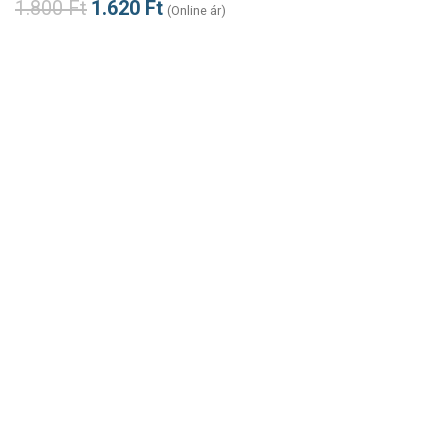
1.800
Ft
1.620
Ft
(Online ár)