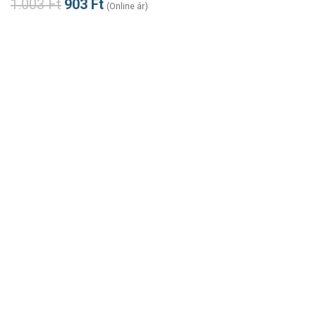
1.003
Ft
903
Ft
(Online ár)