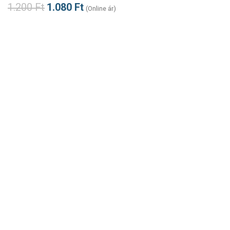
1.200
Ft
1.080
Ft
(Online ár)