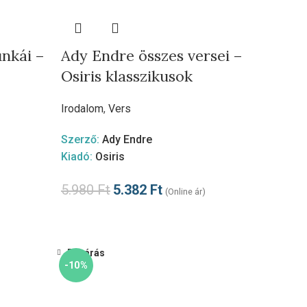
nkái –
Ady Endre összes versei –
Osiris klasszikusok
Irodalom
,
Vers
Szerző:
Ady Endre
Kiadó:
Osiris
5.980
Ft
5.382
Ft
(Online ár)
Bezárás
-10%