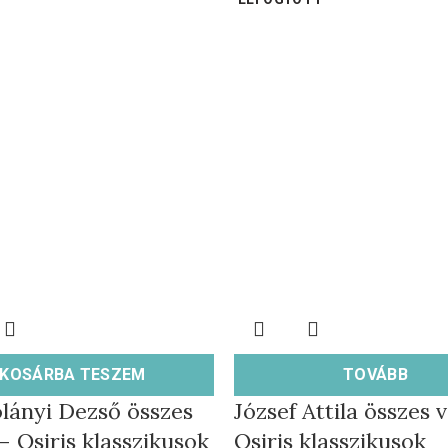
KOSÁRBA TESZEM
TOVÁBB
lányi Dezső összes
József Attila összes v
 – Osiris klasszikusok
Osiris klasszikusok