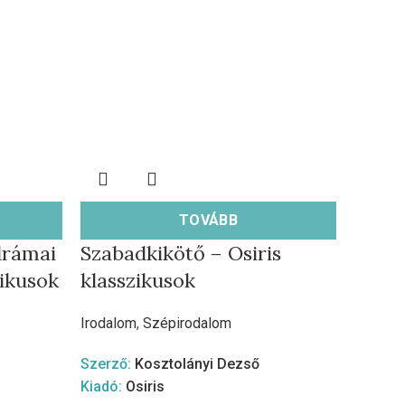
TOVÁBB
drámai
Szabadkikötő – Osiris
zikusok
klasszikusok
Irodalom
,
Szépirodalom
Szerző:
Kosztolányi Dezső
Kiadó:
Osiris