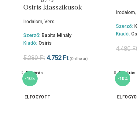
Osiris klasszikusok
Irodalom
,
Irodalom
,
Vers
Szerző:
K
Kiadó:
Os
Szerző:
Babits Mihály
Kiadó:
Osiris
4.480
F
5.280
Ft
4.752
Ft
(Online ár)
Bezárás
Bezárás
-10%
-10%
ELFOGYOTT
ELFOGY