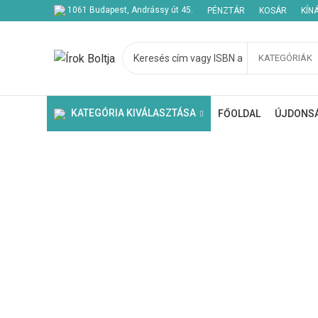
1061 Budapest, Andrássy út 45.
PÉNZTÁR
KOSÁR
KÍN
KATEGÓRIÁK
Kezdje el gépelni a keresett bejegyzések megtekintéséhez.
KATEGÓRIA KIVÁLASZTÁSA
FŐOLDAL
ÚJDONS