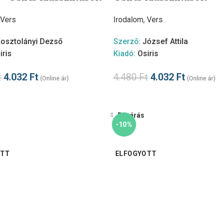
Vers
Irodalom
,
Vers
osztolányi Dezső
Szerző:
József Attila
iris
Kiadó:
Osiris
t
4.032
Ft
4.480
Ft
4.032
Ft
(Online ár)
(Online ár)
Bezárás
-10%
OTT
ELFOGYOTT