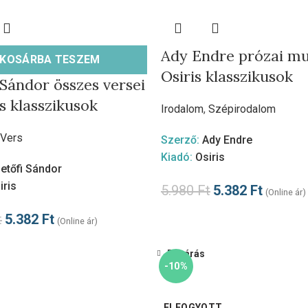
Ady Endre prózai mu
KOSÁRBA TESZEM
Osiris klasszikusok
 Sándor összes versei
is klasszikusok
Irodalom
,
Szépirodalom
Vers
Szerző:
Ady Endre
Kiadó:
Osiris
etőfi Sándor
iris
5.980
Ft
5.382
Ft
(Online ár)
t
5.382
Ft
(Online ár)
Bezárás
-10%
ELFOGYOTT