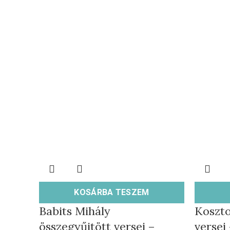
KOSÁRBA TESZEM
Babits Mihály
Koszto
összegyűjtött versei –
versei