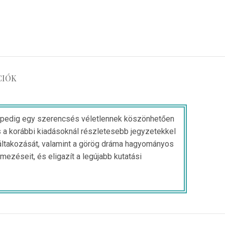
CIÓK
tt pedig egy szerencsés véletlennek köszönhetően
és a korábbi kiadásoknál részletesebb jegyzetekkel
k váltakozását, valamint a görög dráma hagyományos
ezéseit, és eligazít a legújabb kutatási