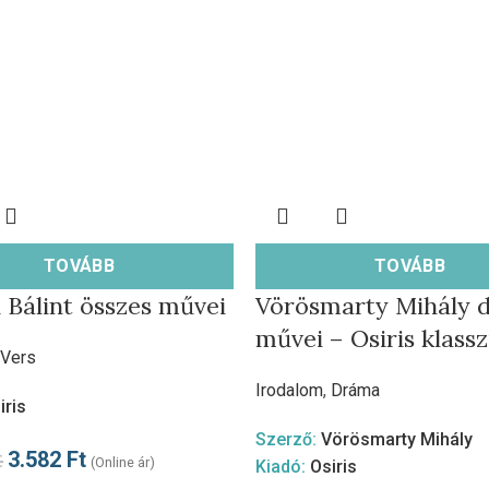
TOVÁBB
TOVÁBB
i Bálint összes művei
Vörösmarty Mihály 
művei – Osiris klass
Vers
Irodalom
,
Dráma
iris
Szerző:
Vörösmarty Mihály
t
3.582
Ft
(Online ár)
Kiadó:
Osiris