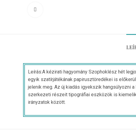
Click to enlarge
LEÍ
Leírás:A kézirati hagyomány Szophoklész hét legjo
egyik szatírjátékának papirusztöredékei is előkerü
jelenik meg. Az új kiadás igyekszik hangsúlyozni a
szerkezeti részeit tipográfiai eszközök is kiemeli
irányzatok között.