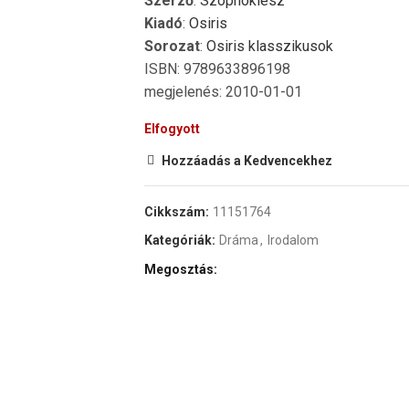
Szerző
:
Szophoklész
Kiadó
:
Osiris
Sorozat
:
Osiris klasszikusok
ISBN: 9789633896198
megjelenés: 2010-01-01
Elfogyott
Hozzáadás a Kedvencekhez
Cikkszám:
11151764
Kategóriák:
Dráma
,
Irodalom
Megosztás