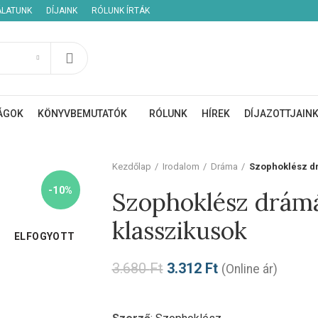
ÁLATUNK
DÍJAINK
RÓLUNK ÍRTÁK
ÁGOK
KÖNYVBEMUTATÓK
RÓLUNK
HÍREK
DÍJAZOTTJAIN
Kezdőlap
Irodalom
Dráma
Szophoklész dr
-10%
Szophoklész drámá
klasszikusok
ELFOGYOTT
3.680
Ft
3.312
Ft
(Online ár)