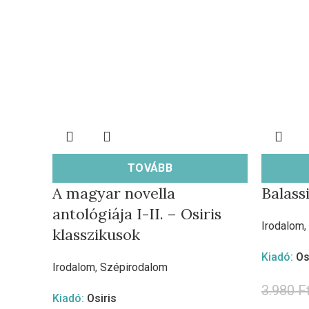
TOVÁBB
A magyar novella
Balass
antológiája I-II. – Osiris
Irodalom
,
klasszikusok
Kiadó:
Os
Irodalom
,
Szépirodalom
3.980
F
Kiadó:
Osiris