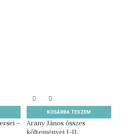
KOSÁRBA TESZEM
ersei –
Arany János összes
költeményei I-II.