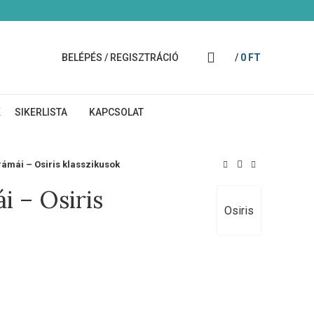
BELÉPÉS / REGISZTRÁCIÓ
/
0
FT
K
SIKERLISTA
KAPCSOLAT
ámái – Osiris klasszikusok
i – Osiris
Osiris