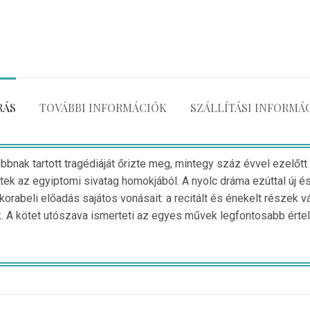
RÁS
TOVÁBBI INFORMÁCIÓK
SZÁLLÍTÁSI INFORMÁ
bbnak tartott tragédiáját őrizte meg, mintegy száz évvel ezelő
ltek az egyiptomi sivatag homokjából. A nyolc dráma ezúttal új 
 korabeli előadás sajátos vonásait: a recitált és énekelt része
k. A kötet utószava ismerteti az egyes művek legfontosabb értelm