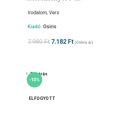
Irodalom
,
Vers
Kiadó:
Osiris
7.980
Ft
7.182
Ft
(Online ár)
Bezárás
-10%
ELFOGYOTT