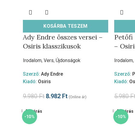
KOSÁRBA TESZEM
Ady Endre összes versei –
Petőfi
Osiris klasszikusok
– Osir
Irodalom
,
Vers
,
Újdonságok
Irodalom
,
Szerző:
Ady Endre
Szerző:
P
Kiadó:
Osiris
Kiadó:
Os
9.980
Ft
8.982
Ft
5.980
F
(Online ár)
Bezárás
Bezárás
-10%
-10%