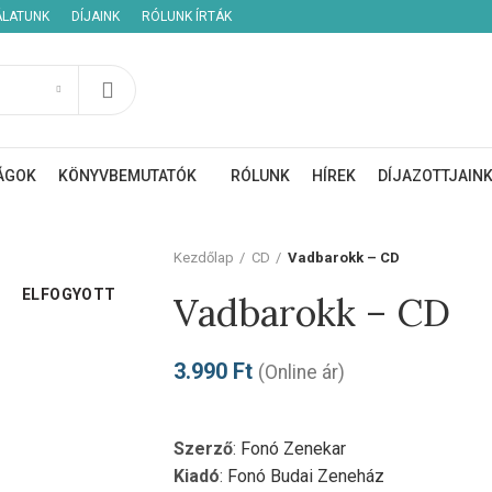
ÁLATUNK
DÍJAINK
RÓLUNK ÍRTÁK
ÁGOK
KÖNYVBEMUTATÓK
RÓLUNK
HÍREK
DÍJAZOTTJAIN
Kezdőlap
CD
Vadbarokk – CD
ELFOGYOTT
Vadbarokk – CD
3.990
Ft
(Online ár)
Szerző
:
Fonó Zenekar
Kiadó
:
Fonó Budai Zeneház