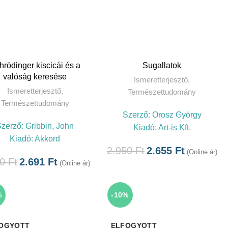
TOVÁBB
TOVÁBB
hrödinger kiscicái és a
Sugallatok
valóság keresése
Ismeretterjesztő
,
Ismeretterjesztő
,
Természettudomány
Természettudomány
Szerző:
Orosz György
Szerző:
Gribbin, John
Kiadó:
Art-is Kft.
Kiadó:
Akkord
2.950
Ft
2.655
Ft
(Online ár)
90
Ft
2.691
Ft
(Online ár)
%
-10%
OGYOTT
ELFOGYOTT