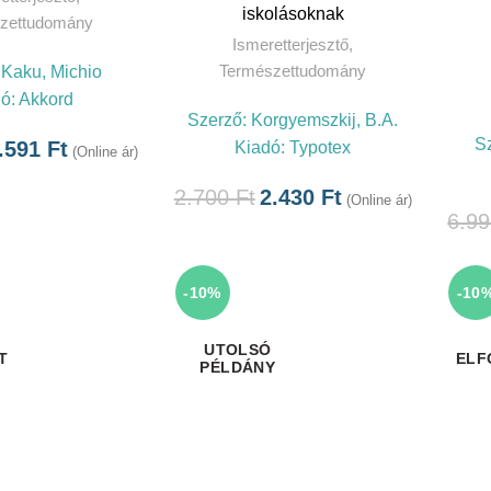
iskolásoknak
zettudomány
Ismeretterjesztő
,
Természettudomány
:
Kaku, Michio
dó:
Akkord
Szerző:
Korgyemszkij, B.A.
S
.591
Ft
Kiadó:
Typotex
(Online ár)
2.700
Ft
2.430
Ft
(Online ár)
6.9
-10%
-10
T
ELF