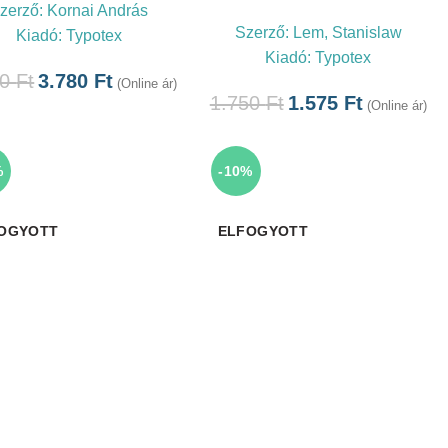
zerző:
Kornai András
Szerző:
Lem, Stanislaw
Kiadó:
Typotex
Kiadó:
Typotex
00
Ft
3.780
Ft
(Online ár)
1.750
Ft
1.575
Ft
(Online ár)
%
-10%
OGYOTT
ELFOGYOTT