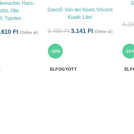
emacher, Hans -
S
Szerző:
Van der Noort, Vincent
litz, Otto
Kiadó:
Libri
ó:
Typotex
4.2
3.490
Ft
3.141
Ft
.610
Ft
(Online ár)
(Online ár)
-10%
-10
ELFOGYOTT
ELF