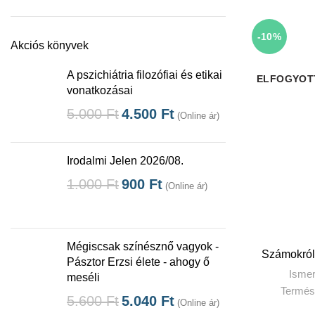
-10%
Akciós könyvek
A pszichiátria filozófiai és etikai
ELFOGYOT
vonatkozásai
5.000
Ft
4.500
Ft
(Online ár)
Irodalmi Jelen 2026/08.
1.000
Ft
900
Ft
(Online ár)
Mégiscsak színésznő vagyok -
T
Számokról 
Pásztor Erzsi élete - ahogy ő
Ismer
meséli
Termés
5.600
Ft
5.040
Ft
(Online ár)