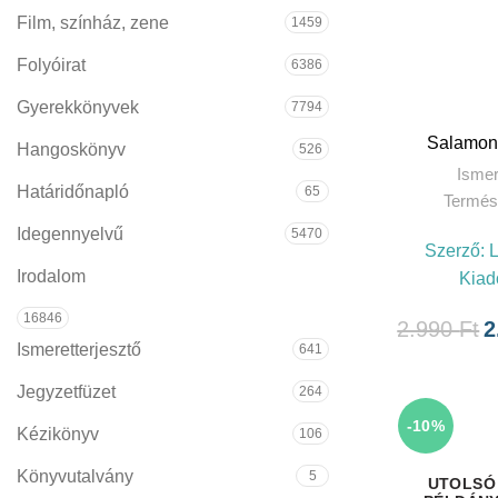
Film, színház, zene
1459
Folyóirat
6386
Gyerekkönyvek
7794
T
Salamon 
Hangoskönyv
526
Ismer
Határidőnapló
65
Termés
Idegennyelvű
5470
Szerző:
Irodalom
Kiad
16846
2.990
Ft
2
Ismeretterjesztő
641
Jegyzetfüzet
264
-10%
Kézikönyv
106
Könyvutalvány
5