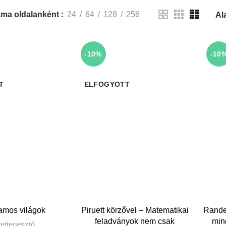
ma oldalanként
24
64
128
256
-10%
-10
T
ELFOGYOTT
OVÁBB
TOVÁBB
amos világok
Piruett körzővel – Matematikai
Rande
feladványok nem csak
mind
etterjesztő
,