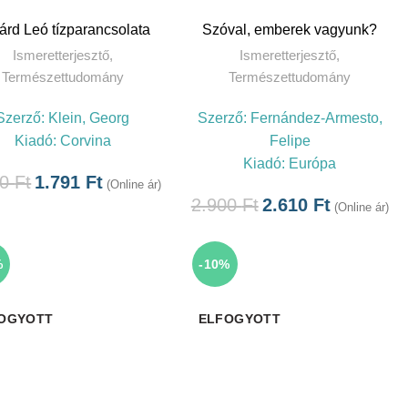
TOVÁBB
TOVÁBB
lárd Leó tízparancsolata
Szóval, emberek vagyunk?
Ismeretterjesztő
,
Ismeretterjesztő
,
Természettudomány
Természettudomány
Szerző:
Klein, Georg
Szerző:
Fernández-Armesto,
Kiadó:
Corvina
Felipe
Kiadó:
Európa
90
Ft
1.791
Ft
(Online ár)
2.900
Ft
2.610
Ft
(Online ár)
%
-10%
OGYOTT
ELFOGYOTT