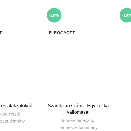
-10%
-10
T
ELFOGYOTT
OVÁBB
TOVÁBB
és alakzatokról
Számtalan szám – Egy kocka
vallomásai
etterjesztő
,
Ismeretterjesztő
,
zettudomány
Természettudomány