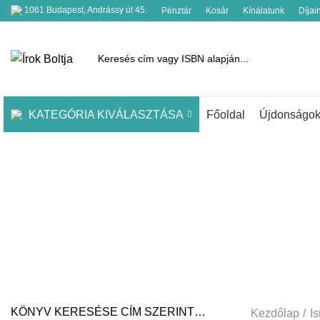
1061 Budapest, Andrássy út 45.
Pénztár
Kosár
Kínálatunk
Díjai
KATEGÓRIA KIVÁLASZTÁSA
Főoldal
Újdonságo
Te
KÖNYV KERESÉSE CÍM SZERINT…
Kezdőlap
Is