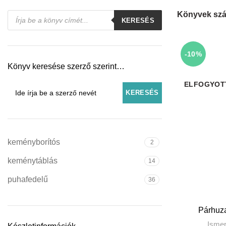
Products
Könyvek szá
KERESÉS
search
-10%
Könyv keresése szerző szerint…
ELFOGYOT
keményborítós
2
keménytáblás
14
puhafedelű
36
T
Párhuz
Ismer