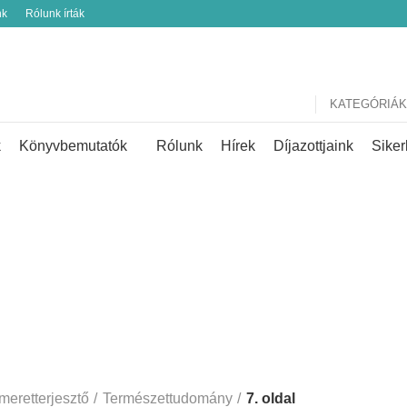
nk
Rólunk írták
KATEGÓRIÁK
k
Könyvbemutatók
Rólunk
Hírek
Díjazottjaink
Siker
rmészettudom
meretterjesztő
Természettudomány
7. oldal