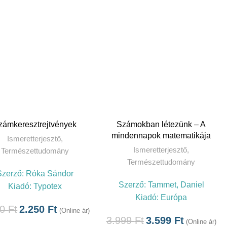
TOVÁBB
TOVÁBB
zámkeresztrejtvények
Számokban létezünk – A
mindennapok matematikája
Ismeretterjesztő
,
Ismeretterjesztő
,
Természettudomány
Természettudomány
Szerző:
Róka Sándor
Szerző:
Tammet, Daniel
Kiadó:
Typotex
Kiadó:
Európa
00
Ft
2.250
Ft
(Online ár)
3.999
Ft
3.599
Ft
(Online ár)