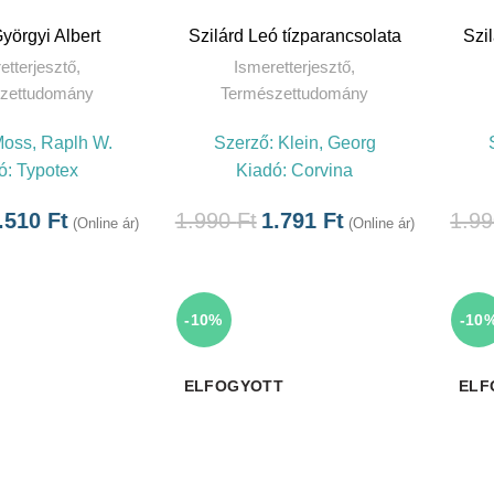
TOVÁBB
yörgyi Albert
Szilárd Leó tízparancsolata
Szi
etterjesztő
,
Ismeretterjesztő
,
zettudomány
Természettudomány
oss, Raplh W.
Szerző:
Klein, Georg
ó:
Typotex
Kiadó:
Corvina
.510
Ft
1.990
Ft
1.791
Ft
1.9
(Online ár)
(Online ár)
-10%
-10
ELFOGYOTT
ELF