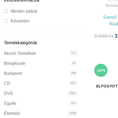
Készletinformációk
Termés
Minden találat
Szerző
Készleten
Kia
3.990
Ft
3
Termékkategóriák
Akciós Termékek
727
Böngészde
53
-10%
Budapest
265
CD
657
ELFOGYOT
DVD
1561
Egyéb
327
Életmód
1926