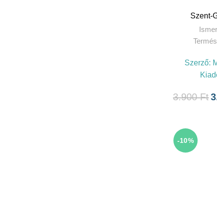
Szent-G
Ismer
Termés
Szerző:
M
Kiad
3.900
Ft
3
-10%