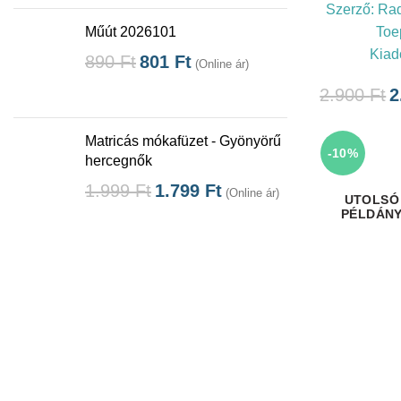
Szerző:
Rad
Toep
Műút 2026101
Kiad
890
Ft
801
Ft
(Online ár)
2.900
Ft
2
Matricás mókafüzet - Gyönyörű
-10%
hercegnők
1.999
Ft
1.799
Ft
(Online ár)