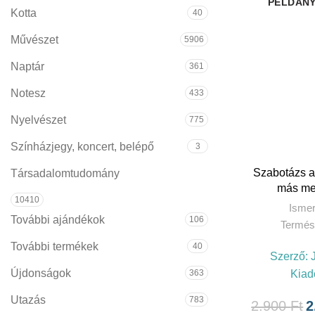
Kotta
40
Művészet
5906
Naptár
361
Notesz
433
Nyelvészet
775
Színházjegy, koncert, belépő
3
Szabotázs a
Társadalomtudomány
más mes
10410
Ismer
További ajándékok
106
Termés
További termékek
40
Szerző:
Újdonságok
Kiad
363
Utazás
783
2.900
Ft
2