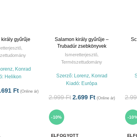
OVÁBB
király gyűrűje
Salamon király gyűrűje –
Sc
Trubadúr zsebkönyvek
etterjesztő
,
Ismeretterjesztő
,
zettudomány
Természettudomány
Lorenz, Konrad
Szerző:
Lorenz, Konrad
ó:
Helikon
Kiadó:
Európa
.691
Ft
(Online ár)
2.999
Ft
2.699
Ft
2.9
(Online ár)
-10%
-10
ELFOGYOTT
ELF