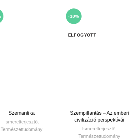
%
-10%
ELFOGYOTT
KOSÁRBA TESZEM
TOVÁBB
Szemantika
Szempillantás – Az emberi
civilizáció perspektívái
Ismeretterjesztő
,
Ismeretterjesztő
,
Természettudomány
Természettudomány