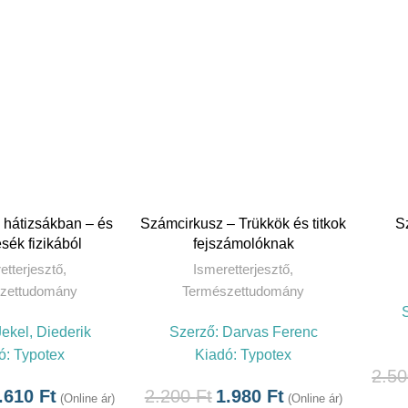
TOVÁBB
 hátizsákban – és
Számcirkusz – Trükkök és titkok
S
ék fizikából
fejszámolóknak
etterjesztő
,
Ismeretterjesztő
,
zettudomány
Természettudomány
Jekel, Diederik
Szerző:
Darvas Ferenc
ó:
Typotex
Kiadó:
Typotex
2.5
.610
Ft
2.200
Ft
1.980
Ft
(Online ár)
(Online ár)