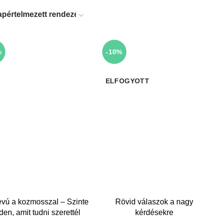
%
-10%
ELFOGYOTT
KOSÁRBA TESZEM
TOVÁBB
vú a kozmosszal – Szinte
Rövid válaszok a nagy
en, amit tudni szerettél
kérdésekre