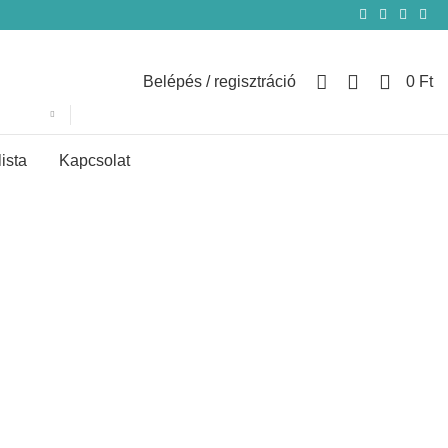
0
Belépés / regisztráció
0
Ft
lista
Kapcsolat
ány