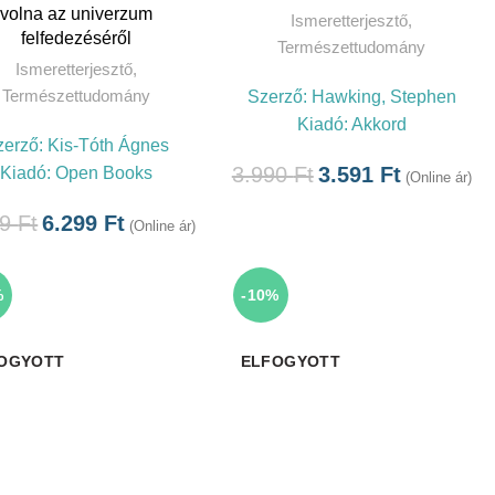
volna az univerzum
Ismeretterjesztő
,
felfedezéséről
Természettudomány
Ismeretterjesztő
,
Természettudomány
Szerző:
Hawking, Stephen
Kiadó:
Akkord
zerző:
Kis-Tóth Ágnes
3.990
Ft
3.591
Ft
Kiadó:
Open Books
(Online ár)
99
Ft
6.299
Ft
(Online ár)
%
-10%
OGYOTT
ELFOGYOTT