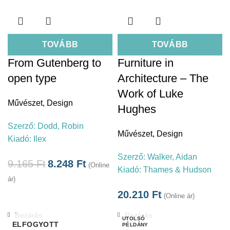
TOVÁBB
TOVÁBB
From Gutenberg to
Furniture in
open type
Architecture – The
Work of Luke
Művészet
,
Design
Hughes
Szerző:
Dodd, Robin
Művészet
,
Design
Kiadó:
Ilex
Szerző:
Walker, Aidan
9.165
Ft
8.248
Ft
(Online
Kiadó:
Thames & Hudson
ár)
20.210
Ft
(Online ár)
Bezárás
Bezárás
ELFOGYOTT