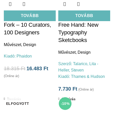
TOVÁBB
TOVÁBB
Fork – 10 Curators,
Free Hand: New
100 Designers
Typography
Sketcbooks
Művészet
,
Design
Művészet
,
Design
Kiadó:
Phaidon
Szerző:
Talarico, Lita -
18.315
Ft
16.483
Ft
Heller, Steven
(Online ár)
Kiadó:
Thames & Hudson
7.730
Ft
(Online ár)
Bezárás
Bezárás
ELFOGYOTT
-10%