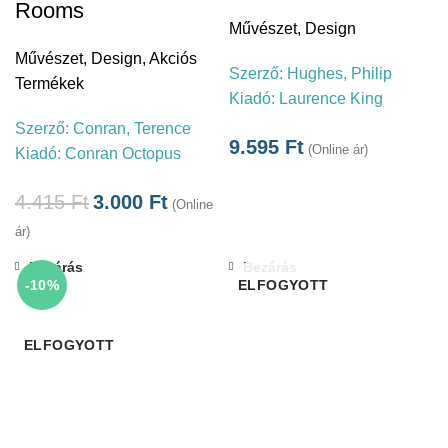
Rooms
Művészet
,
Design
Művészet
,
Design
,
Akciós
Szerző:
Hughes, Philip
Termékek
Kiadó:
Laurence King
Szerző:
Conran, Terence
9.595
Ft
(Online ár)
Kiadó:
Conran Octopus
4.415
Ft
3.000
Ft
(Online
ár)
Bezárás
Bezárás
-10%
ELFOGYOTT
ELFOGYOTT