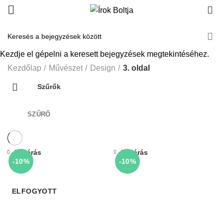
0
Design
Kezdje el gépelni a keresett bejegyzések megtekintéséhez.
Kezdőlap
Művészet
Design
3. oldal
Szűrők
SZŰRŐ
Bezárás
Bezárás
-10%
-10%
ELFOGYOTT