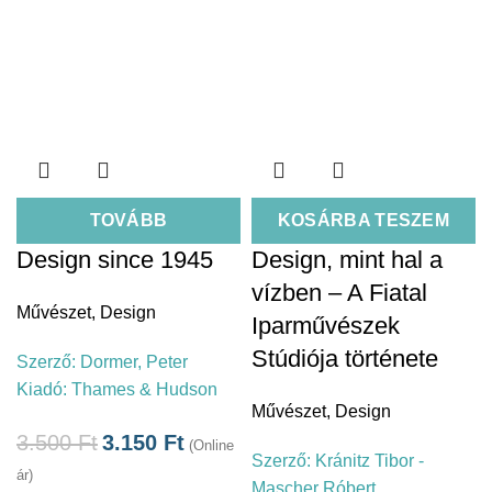
TOVÁBB
KOSÁRBA TESZEM
Design since 1945
Design, mint hal a
vízben – A Fiatal
Művészet
,
Design
Iparművészek
Stúdiója története
Szerző:
Dormer, Peter
Kiadó:
Thames & Hudson
Művészet
,
Design
3.500
Ft
3.150
Ft
(Online
Szerző:
Kránitz Tibor -
ár)
Mascher Róbert