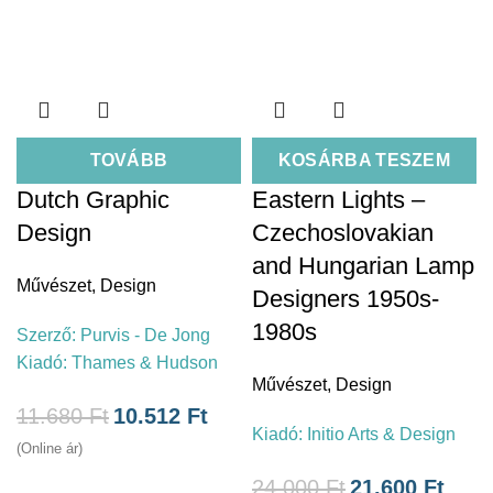
TOVÁBB
KOSÁRBA TESZEM
Dutch Graphic
Eastern Lights –
Design
Czechoslovakian
and Hungarian Lamp
Művészet
,
Design
Designers 1950s-
1980s
Szerző:
Purvis - De Jong
Kiadó:
Thames & Hudson
Művészet
,
Design
11.680
Ft
10.512
Ft
Kiadó:
Initio Arts & Design
(Online ár)
24.000
Ft
21.600
Ft