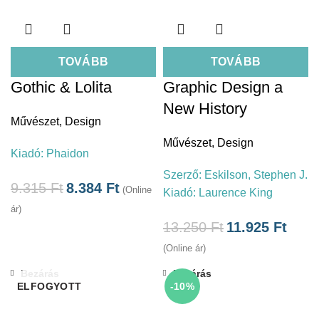
TOVÁBB
TOVÁBB
Gothic & Lolita
Graphic Design a
New History
Művészet
,
Design
Művészet
,
Design
Kiadó:
Phaidon
Szerző:
Eskilson, Stephen J.
9.315
Ft
8.384
Ft
(Online
Kiadó:
Laurence King
ár)
13.250
Ft
11.925
Ft
(Online ár)
Bezárás
Bezárás
ELFOGYOTT
-10%