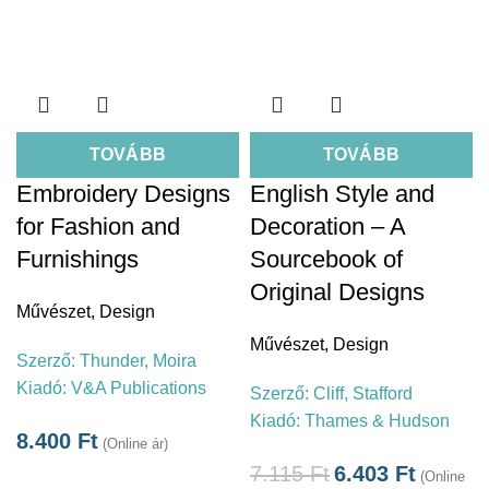
TOVÁBB
TOVÁBB
Embroidery Designs
English Style and
for Fashion and
Decoration – A
Furnishings
Sourcebook of
Original Designs
Művészet
,
Design
Művészet
,
Design
Szerző:
Thunder, Moira
Kiadó:
V&A Publications
Szerző:
Cliff, Stafford
Kiadó:
Thames & Hudson
8.400
Ft
(Online ár)
7.115
Ft
6.403
Ft
(Online