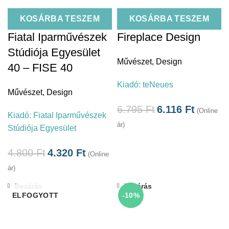
KOSÁRBA TESZEM
KOSÁRBA TESZEM
Fiatal Iparművészek
Fireplace Design
Stúdiója Egyesület
Művészet
,
Design
40 – FISE 40
Kiadó:
teNeues
Művészet
,
Design
6.795
Ft
6.116
Ft
(Online
Kiadó:
Fiatal Iparművészek
ár)
Stúdiója Egyesület
4.800
Ft
4.320
Ft
(Online
ár)
Bezárás
Bezárás
ELFOGYOTT
-10%