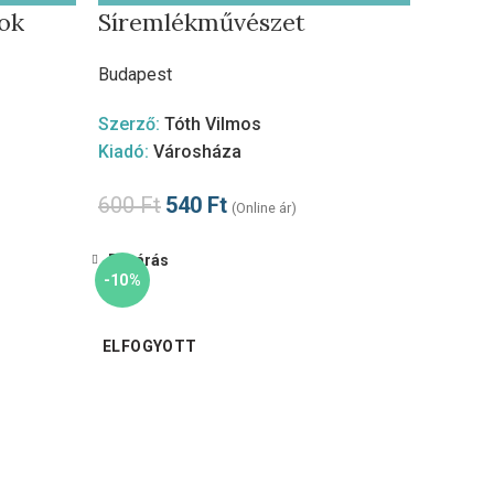
ok
Síremlékművészet
Budapest
Szerző:
Tóth Vilmos
Kiadó:
Városháza
600
Ft
540
Ft
(Online ár)
Bezárás
-10%
ELFOGYOTT