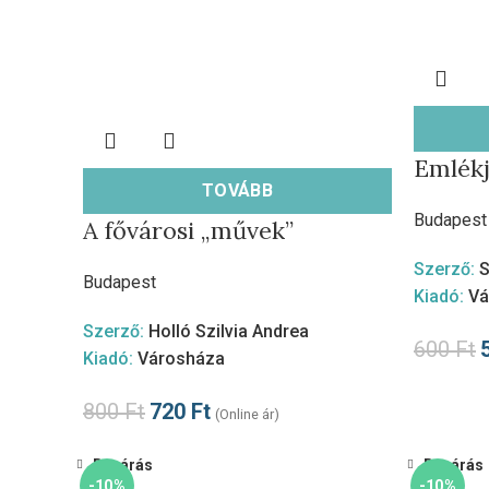
Emlékj
TOVÁBB
Budapest
A fővárosi „művek”
Szerző:
S
Budapest
Kiadó:
Vá
Szerző:
Holló Szilvia Andrea
600
Ft
Kiadó:
Városháza
800
Ft
720
Ft
(Online ár)
Bezárás
Bezárás
-10%
-10%