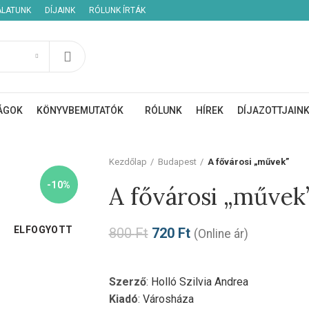
ÁLATUNK
DÍJAINK
RÓLUNK ÍRTÁK
ÁGOK
KÖNYVBEMUTATÓK
RÓLUNK
HÍREK
DÍJAZOTTJAIN
Kezdőlap
Budapest
A fővárosi „művek”
-10%
A fővárosi „művek
ELFOGYOTT
800
Ft
720
Ft
(Online ár)
Szerző
:
Holló Szilvia Andrea
Kiadó
:
Városháza