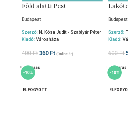
Föld alatti Pest
Lakót
Budapest
Budapest
Szerző:
N. Kósa Judit - Szablyár Péter
Szerző:
F
Kiadó:
Városháza
Kiadó:
Vá
400
Ft
360
Ft
600
Ft
(Online ár)
Bezárás
Bezárás
-10%
-10%
ELFOGYOTT
ELFOGY