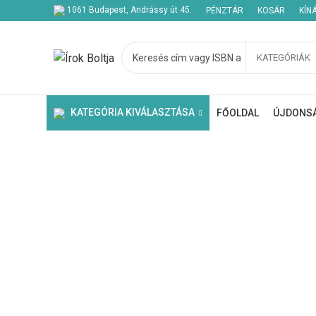
1061 Budapest, Andrássy út 45.
PÉNZTÁR
KOSÁR
KÍN
KATEGÓRIÁK
Kezdje el gépelni a keresett bejegyzések megtekintéséhez.
KATEGÓRIA KIVÁLASZTÁSA
FŐOLDAL
ÚJDONS