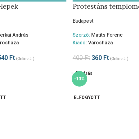
elepek
Protestáns templom
Budapest
erkai András
Szerző:
Matits Ferenc
rosháza
Kiadó:
Városháza
540
Ft
400
Ft
360
Ft
(Online ár)
(Online ár)
Bezárás
-10%
OTT
ELFOGYOTT