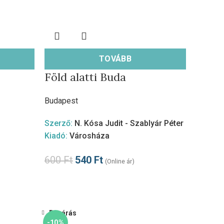
TOVÁBB
Föld alatti Buda
Budapest
Szerző:
N. Kósa Judit - Szablyár Péter
Kiadó:
Városháza
600
Ft
540
Ft
(Online ár)
Bezárás
-10%