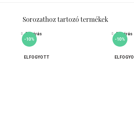
Sorozathoz tartozó termékek
Bezárás
Bezárás
-10%
-10%
ELFOGYOTT
ELFOGY