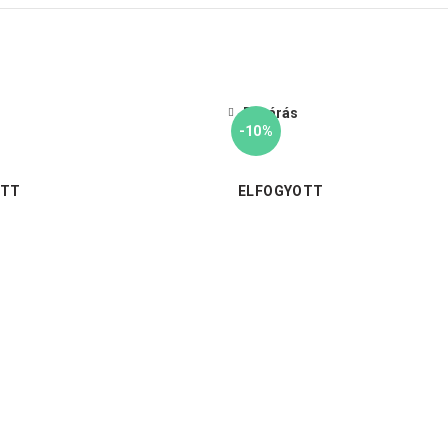
Bezárás
-10%
OTT
ELFOGYOTT