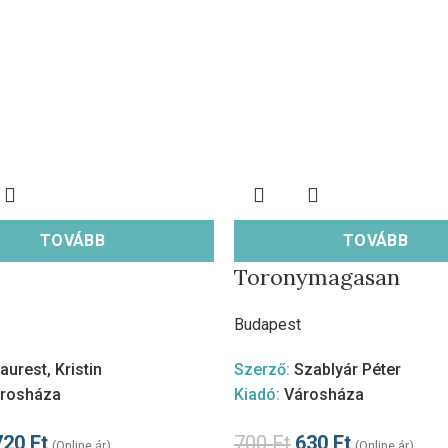
TOVÁBB
TOVÁBB
Toronymagasan
Budapest
aurest, Kristin
Szerző:
Szablyár Péter
rosháza
Kiadó:
Városháza
720
Ft
700
Ft
630
Ft
(Online ár)
(Online ár)