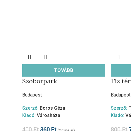
TOVÁBB
Szoborpark
Tíz tér
Budapest
Budapest
Szerző:
Boros Géza
Szerző:
F
Kiadó:
Városháza
Kiadó:
Vá
400
Ft
360
Ft
800
Ft
(Online ár)