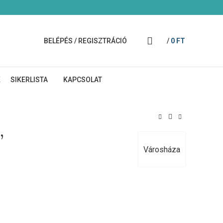
BELÉPÉS / REGISZTRÁCIÓ
/
0
FT
K
SIKERLISTA
KAPCSOLAT
”
Városháza