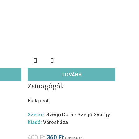
TOVÁBB
Zsinagógák
Budapest
Szerző:
Szegő Dóra - Szegő György
Kiadó:
Városháza
400
Ft
360
Ft
(Online ár)