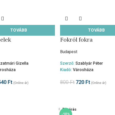
TOVÁBB
TOVÁBB
elek
Fokról fokra
Budapest
zatmári Gizella
Szerző:
Szablyár Péter
rosháza
Kiadó:
Városháza
540
Ft
800
Ft
720
Ft
(Online ár)
(Online ár)
Bezárás
-10%