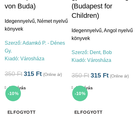
von Buda)
(Budapest for
Children)
Idegennyelvű
,
Német nyelvű
könyvek
Idegennyelvű
,
Angol nyelvű
könyvek
Szerző:
Adamkó P. - Dénes
Gy.
Szerző:
Dent, Bob
Kiadó:
Városháza
Kiadó:
Városháza
350
Ft
315
Ft
350
Ft
315
Ft
(Online ár)
(Online ár)
Bezárás
Bezárás
-10%
-10%
ELFOGYOTT
ELFOGYOTT