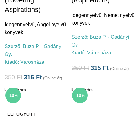
(Towering
(Kopf Hoch!)
Aspirations)
Idegennyelvű
,
Német nyelvű
könyvek
Idegennyelvű
,
Angol nyelvű
könyvek
Szerző:
Buza P. - Gadányi
Gy.
Szerző:
Buza P. - Gadányi
Kiadó:
Városháza
Gy.
Kiadó:
Városháza
350
Ft
315
Ft
(Online ár)
350
Ft
315
Ft
(Online ár)
Bezárás
Bezárás
-10%
-10%
ELFOGYOTT