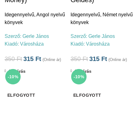
Idegennyelvű
,
Angol nyelvű
Idegennyelvű
,
Német nyelvű
könyvek
könyvek
Szerző:
Gerle János
Szerző:
Gerle János
Kiadó:
Városháza
Kiadó:
Városháza
350
Ft
315
Ft
350
Ft
315
Ft
(Online ár)
(Online ár)
Bezárás
Bezárás
-10%
-10%
ELFOGYOTT
ELFOGYOTT