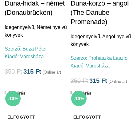
Duna-hidak – német
Duna-korzó – angol
(Donaubrücken)
(The Danube
Promenade)
Idegennyelvű
,
Német nyelvű
könyvek
Idegennyelvű
,
Angol nyelvű
könyvek
Szerző:
Buza Péter
Kiadó:
Városháza
Szerző:
Prohászka László
Kiadó:
Városháza
350
Ft
315
Ft
(Online ár)
350
Ft
315
Ft
(Online ár)
Bezárás
Bezárás
-10%
-10%
ELFOGYOTT
ELFOGYOTT