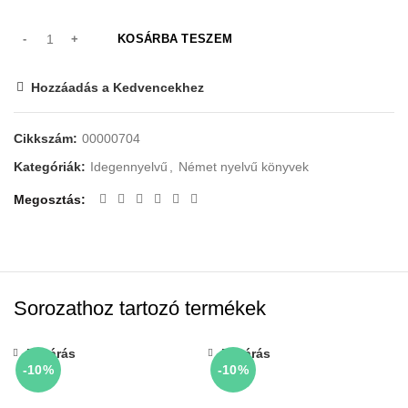
KOSÁRBA TESZEM
Hozzáadás a Kedvencekhez
Cikkszám:
00000704
Kategóriák:
Idegennyelvű
,
Német nyelvű könyvek
Megosztás
Sorozathoz tartozó termékek
Bezárás
Bezárás
-10%
-10%