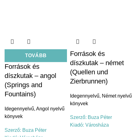
Források és
TOVÁBB
díszkutak – német
Források és
(Quellen und
díszkutak – angol
Zierbrunnen)
(Springs and
Fountains)
Idegennyelvű
,
Német nyelvű
könyvek
Idegennyelvű
,
Angol nyelvű
könyvek
Szerző:
Buza Péter
Kiadó:
Városháza
Szerző:
Buza Péter