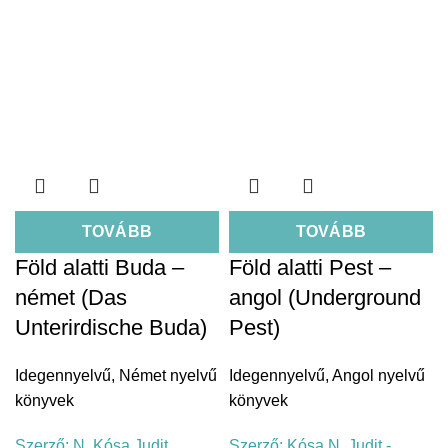
TOVÁBB
TOVÁBB
Föld alatti Buda –
Föld alatti Pest –
német (Das
angol (Underground
Unterirdische Buda)
Pest)
Idegennyelvű
,
Német nyelvű
Idegennyelvű
,
Angol nyelvű
könyvek
könyvek
Szerző:
N. Kósa Judit
Szerző:
Kósa N. Judit -