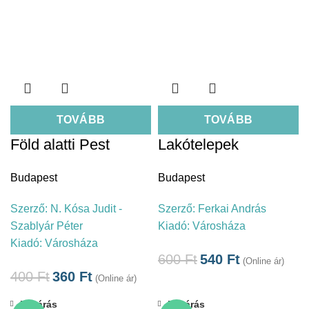
TOVÁBB
TOVÁBB
Föld alatti Pest
Lakótelepek
Budapest
Budapest
Szerző:
N. Kósa Judit -
Szerző:
Ferkai András
Szablyár Péter
Kiadó:
Városháza
Kiadó:
Városháza
600
Ft
540
Ft
(Online ár)
400
Ft
360
Ft
(Online ár)
Bezárás
Bezárás