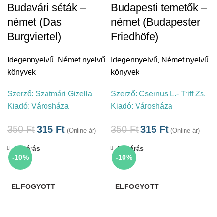
Budavári séták –
Budapesti temetők –
német (Das
német (Budapester
Burgviertel)
Friedhöfe)
Idegennyelvű
,
Német nyelvű
Idegennyelvű
,
Német nyelvű
könyvek
könyvek
Szerző:
Szatmári Gizella
Szerző:
Csernus L.- Triff Zs.
Kiadó:
Városháza
Kiadó:
Városháza
350
Ft
315
Ft
350
Ft
315
Ft
(Online ár)
(Online ár)
Bezárás
Bezárás
-10%
-10%
ELFOGYOTT
ELFOGYOTT