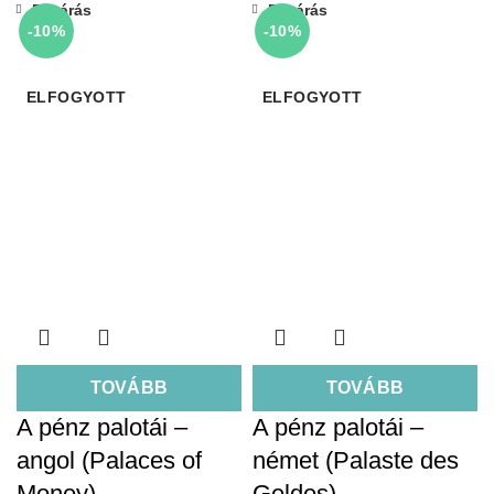
Bezárás
Bezárás
-10%
-10%
ELFOGYOTT
ELFOGYOTT
TOVÁBB
TOVÁBB
A pénz palotái –
A pénz palotái –
angol (Palaces of
német (Palaste des
Money)
Geldes)