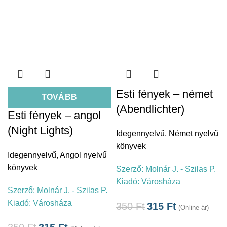
Esti fények – német
TOVÁBB
(Abendlichter)
Esti fények – angol
(Night Lights)
Idegennyelvű
,
Német nyelvű
könyvek
Idegennyelvű
,
Angol nyelvű
könyvek
Szerző:
Molnár J. - Szilas P.
Kiadó:
Városháza
Szerző:
Molnár J. - Szilas P.
Kiadó:
Városháza
350
Ft
315
Ft
(Online ár)