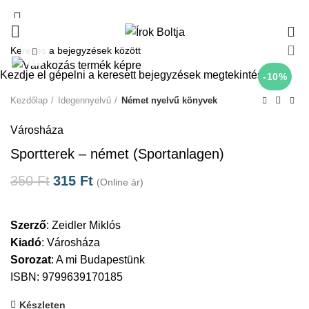
0
Click to enlarge
Kezdje el gépelni a keresett bejegyzések megtekintéséhez.
-10%
Kezdőlap
Idegennyelvű
Német nyelvű könyvek
Városháza
Sportterek – német (Sportanlagen)
350
Ft
315
Ft
(Online ár)
Szerző
:
Zeidler Miklós
Kiadó
:
Városháza
Sorozat
:
A mi Budapestünk
ISBN: 9799639170185
Készleten