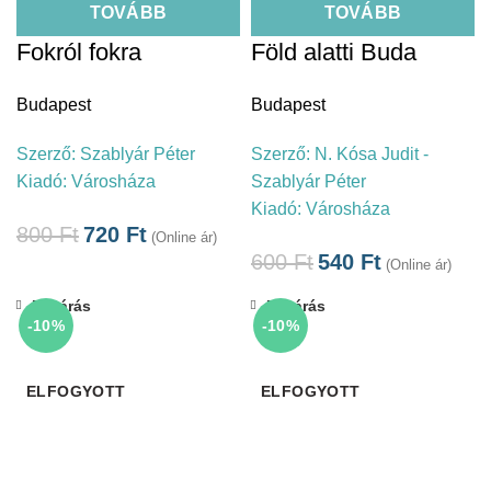
TOVÁBB
TOVÁBB
Fokról fokra
Föld alatti Buda
Budapest
Budapest
Szerző:
Szablyár Péter
Szerző:
N. Kósa Judit -
Kiadó:
Városháza
Szablyár Péter
Kiadó:
Városháza
800
Ft
720
Ft
(Online ár)
600
Ft
540
Ft
(Online ár)
Bezárás
Bezárás
-10%
-10%
ELFOGYOTT
ELFOGYOTT