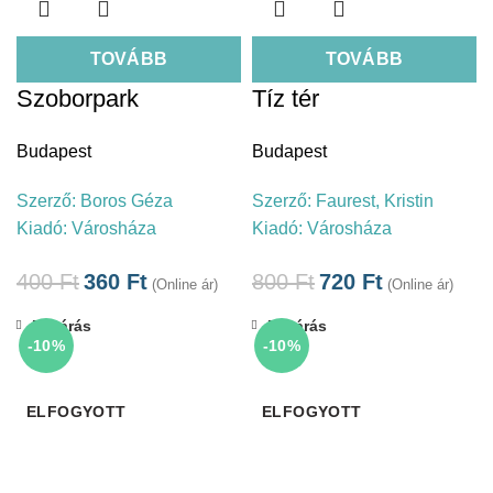
TOVÁBB
TOVÁBB
Szoborpark
Tíz tér
Budapest
Budapest
Szerző:
Boros Géza
Szerző:
Faurest, Kristin
Kiadó:
Városháza
Kiadó:
Városháza
400
Ft
360
Ft
800
Ft
720
Ft
(Online ár)
(Online ár)
Bezárás
Bezárás
-10%
-10%
ELFOGYOTT
ELFOGYOTT