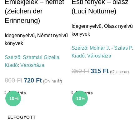
Emlékjelek – német
Esti fények – olasz
(Zeichen der
(Luci Notturne)
Erinnerung)
Idegennyelvű
,
Olasz nyelvű
könyvek
Idegennyelvű
,
Német nyelvű
könyvek
Szerző:
Molnár J. - Szilas P.
Kiadó:
Városháza
Szerző:
Szatmári Gizella
Kiadó:
Városháza
350
Ft
315
Ft
(Online ár)
800
Ft
720
Ft
(Online ár)
Bezárás
Bezárás
-10%
-10%
ELFOGYOTT