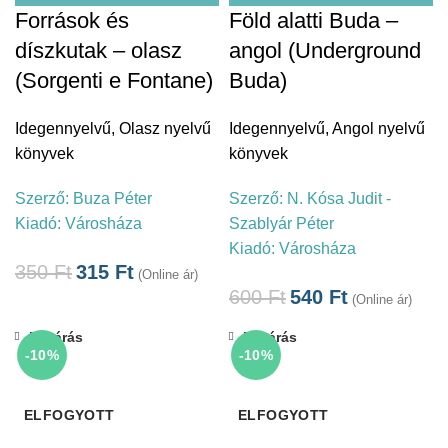
Források és
Föld alatti Buda –
díszkutak – olasz
angol (Underground
(Sorgenti e Fontane)
Buda)
Idegennyelvű
,
Olasz nyelvű
Idegennyelvű
,
Angol nyelvű
könyvek
könyvek
Szerző:
Buza Péter
Szerző:
N. Kósa Judit -
Kiadó:
Városháza
Szablyár Péter
Kiadó:
Városháza
350
Ft
315
Ft
(Online ár)
600
Ft
540
Ft
(Online ár)
Bezárás
Bezárás
-10%
-10%
ELFOGYOTT
ELFOGYOTT