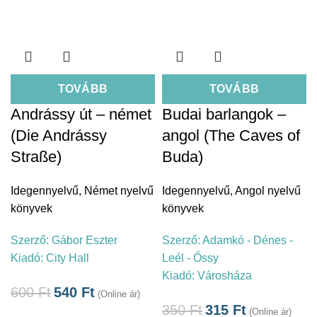
TOVÁBB
TOVÁBB
Andrássy út – német
Budai barlangok –
(Die Andrássy
angol (The Caves of
Straße)
Buda)
Idegennyelvű
,
Német nyelvű
Idegennyelvű
,
Angol nyelvű
könyvek
könyvek
Szerző:
Gábor Eszter
Szerző:
Adamkó - Dénes -
Kiadó:
City Hall
Leél - Őssy
Kiadó:
Városháza
600
Ft
540
Ft
(Online ár)
350
Ft
315
Ft
(Online ár)