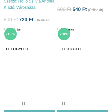
Szerző:
Holló Szilvia Andrea
Kiadó:
Városháza
600
Ft
540
Ft
(Online ár)
800
Ft
720
Ft
(Online ár)
Bezárás
Bezárás
-10%
-10%
ELFOGYOTT
ELFOGYOTT