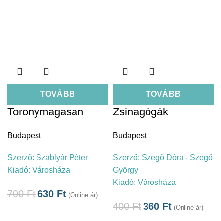
TOVÁBB
TOVÁBB
Toronymagasan
Zsinagógák
Budapest
Budapest
Szerző:
Szablyár Péter
Szerző:
Szegő Dóra - Szegő
Kiadó:
Városháza
György
Kiadó:
Városháza
700
Ft
630
Ft
(Online ár)
400
Ft
360
Ft
(Online ár)