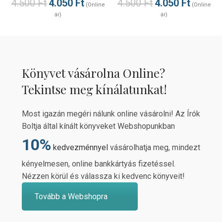
4.500
Ft
4.050
Ft
4.500
Ft
4.050
Ft
(Online
(Online
ár)
ár)
Könyvet vásárolna Online?
Tekintse meg kínálatunkat!
Most igazán megéri nálunk online vásárolni! Az Írók
Boltja által kínált könyveket Webshopunkban
10%
kedvezménnyel
vásárolhatja meg, mindezt
kényelmesen, online bankkártyás fizetéssel.
Nézzen körül és válassza ki kedvenc könyveit!
Tovább a Webshopra