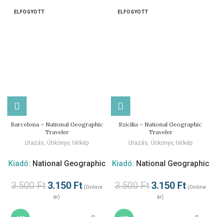
ELFOGYOTT
ELFOGYOTT
Barcelona – National Geographic
Szicília – National Geographic
Traveler
Traveler
Utazás
,
Útikönyv, térkép
Utazás
,
Útikönyv, térkép
Kiadó:
National Geographic
Kiadó:
National Geographic
3.500
Ft
3.150
Ft
3.500
Ft
3.150
Ft
(Online
(Online
ár)
ár)