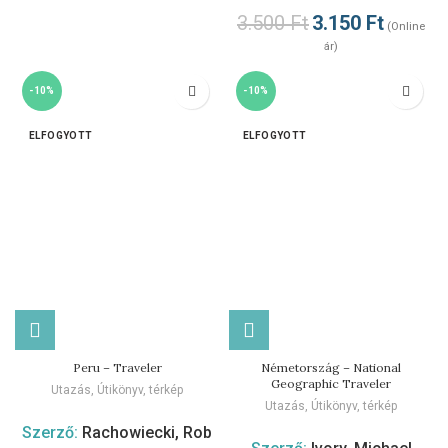
3.500
Ft
3.150
Ft
(Online
ár)
-10%
-10%
ELFOGYOTT
ELFOGYOTT
Peru – Traveler
Németország – National
Geographic Traveler
Utazás
,
Útikönyv, térkép
Utazás
,
Útikönyv, térkép
Szerző:
Rachowiecki, Rob