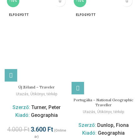
-10%
-10%
ELFOGYOTT
ELFOGYOTT
Új Zéland – Traveler
Utazás
,
Útikönyv, térkép
Portugália – National Geographic
Traveller
Szerző:
Turner, Peter
Utazás
,
Útikönyv, térkép
Kiadó:
Geographia
Szerző:
Dunlop, Fiona
4.000
Ft
3.600
Ft
(Online
Kiadó:
Geographia
ár)