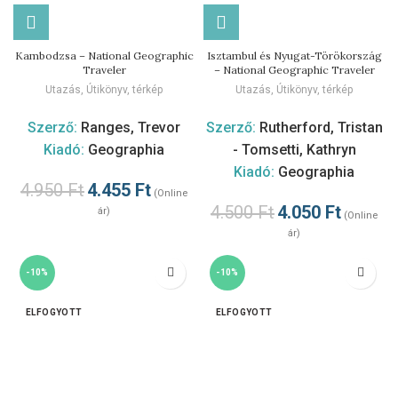
Kambodzsa – National Geographic
Isztambul és Nyugat-Törökország
Traveler
– National Geographic Traveler
Utazás
,
Útikönyv, térkép
Utazás
,
Útikönyv, térkép
Szerző:
Ranges, Trevor
Szerző:
Rutherford, Tristan
Kiadó:
Geographia
- Tomsetti, Kathryn
Kiadó:
Geographia
4.950
Ft
4.455
Ft
(Online
4.500
Ft
4.050
Ft
ár)
(Online
ár)
-10%
-10%
ELFOGYOTT
ELFOGYOTT