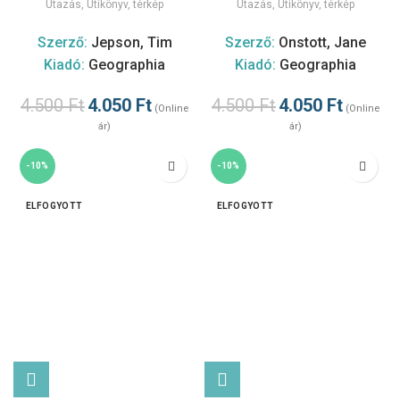
Utazás
,
Útikönyv, térkép
Utazás
,
Útikönyv, térkép
Szerző:
Jepson, Tim
Szerző:
Onstott, Jane
Kiadó:
Geographia
Kiadó:
Geographia
4.500
Ft
4.050
Ft
4.500
Ft
4.050
Ft
(Online
(Online
ár)
ár)
-10%
-10%
ELFOGYOTT
ELFOGYOTT