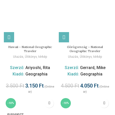
Hawaii – National Geographic
Görögország – National
Traveler
Geographic Traveler
Utazás
,
Útikönyv, térkép
Utazás
,
Útikönyv, térkép
Szerző:
Ariyoshi, Rita
Szerző:
Gerrard, Mike
Kiadó:
Geographia
Kiadó:
Geographia
3.500
Ft
3.150
Ft
4.500
Ft
4.050
Ft
(Online
(Online
ár)
ár)
-10%
-10%
ELFOGYOTT