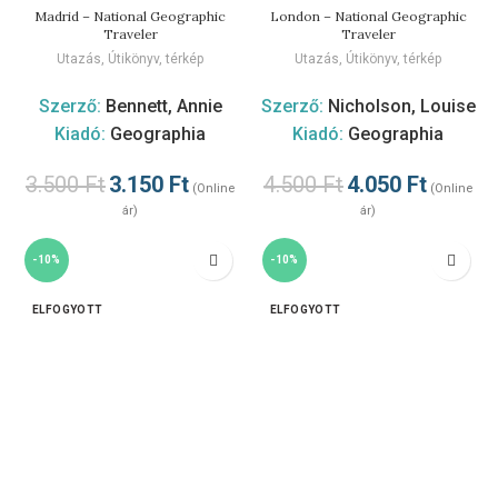
Madrid – National Geographic
London – National Geographic
Traveler
Traveler
Utazás
,
Útikönyv, térkép
Utazás
,
Útikönyv, térkép
Szerző:
Bennett, Annie
Szerző:
Nicholson, Louise
Kiadó:
Geographia
Kiadó:
Geographia
3.500
Ft
3.150
Ft
4.500
Ft
4.050
Ft
(Online
(Online
ár)
ár)
-10%
-10%
ELFOGYOTT
ELFOGYOTT