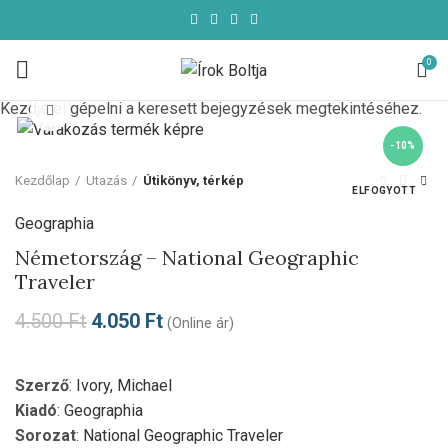
0
Kezdje el gépelni a keresett bejegyzések megtekintéséhez.
Click to enlarge
-10%
Kezdőlap
Utazás
Útikönyv, térkép
ELFOGYOTT
Geographia
Németország – National Geographic
Traveler
4.500
Ft
4.050
Ft
(Online ár)
Szerző
:
Ivory, Michael
Kiadó
:
Geographia
Sorozat
:
National Geographic Traveler