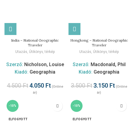
India – National Geographic
Hongkong – National Geographic
Traveler
Traveler
Utazás
,
Útikönyv, térkép
Utazás
,
Útikönyv, térkép
Szerző:
Nicholson, Louise
Szerző:
Macdonald, Phil
Kiadó:
Geographia
Kiadó:
Geographia
4.500
Ft
4.050
Ft
3.500
Ft
3.150
Ft
(Online
(Online
ár)
ár)
-10%
-10%
ELFOGYOTT
ELFOGYOTT