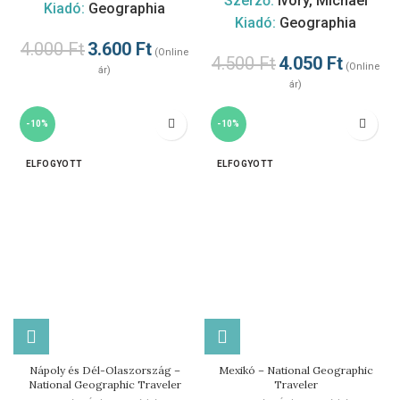
Szerző:
Ivory, Michael
Kiadó:
Geographia
Kiadó:
Geographia
4.000
Ft
3.600
Ft
(Online
4.500
Ft
4.050
Ft
(Online
ár)
ár)
-10%
-10%
ELFOGYOTT
ELFOGYOTT
Nápoly és Dél-Olaszország –
Mexikó – National Geographic
National Geographic Traveler
Traveler