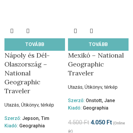
TOVÁBB
TOVÁBB
Nápoly és Dél-
Mexikó – National
Olaszország –
Geographic
National
Traveler
Geographic
Utazás
,
Útikönyv, térkép
Traveler
Szerző:
Onstott, Jane
Utazás
,
Útikönyv, térkép
Kiadó:
Geographia
Szerző:
Jepson, Tim
4.500
Ft
4.050
Ft
(Online
Kiadó:
Geographia
ár)