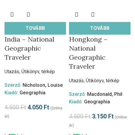
TOVÁBB
TOVÁBB
India – National
Hongkong –
Geographic
National
Traveler
Geographic
Traveler
Utazás
,
Útikönyv, térkép
Utazás
,
Útikönyv, térkép
Szerző:
Nicholson, Louise
Kiadó:
Geographia
Szerző:
Macdonald, Phil
Kiadó:
Geographia
4.500
Ft
4.050
Ft
(Online
3.500
Ft
3.150
Ft
ár)
(Online
ár)