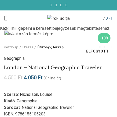
/
0
FT
Kezdje el gépelni a keresett bejegyzések megtekintéséhez.
Click to enlarge
-10%
Kezdőlap
Utazás
Útikönyv, térkép
ELFOGYOTT
Geographia
London – National Geographic Traveler
4.500
Ft
4.050
Ft
(Online ár)
Szerző
:
Nicholson, Louise
Kiadó
:
Geographia
Sorozat
:
National Geographic Traveler
ISBN: 9786155105203