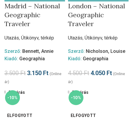
Madrid – National
London – National
Geographic
Geographic
Traveler
Traveler
Utazás
,
Útikönyv, térkép
Utazás
,
Útikönyv, térkép
Szerző:
Bennett, Annie
Szerző:
Nicholson, Louise
Kiadó:
Geographia
Kiadó:
Geographia
3.500
Ft
3.150
Ft
4.500
Ft
4.050
Ft
(Online
(Online
ár)
ár)
Bezárás
Bezárás
-10%
-10%
ELFOGYOTT
ELFOGYOTT