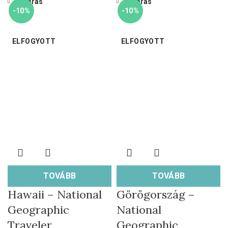
Bezárás
Bezárás
-10%
-10%
ELFOGYOTT
ELFOGYOTT
TOVÁBB
TOVÁBB
Hawaii – National
Görögország –
Geographic
National
Traveler
Geographic