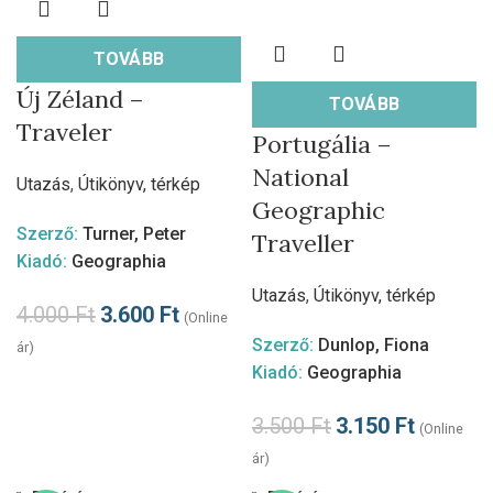
TOVÁBB
Új Zéland –
TOVÁBB
Traveler
Portugália –
National
Utazás
,
Útikönyv, térkép
Geographic
Szerző:
Turner, Peter
Traveller
Kiadó:
Geographia
Utazás
,
Útikönyv, térkép
4.000
Ft
3.600
Ft
(Online
Szerző:
Dunlop, Fiona
ár)
Kiadó:
Geographia
3.500
Ft
3.150
Ft
(Online
ár)