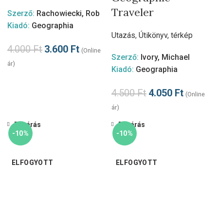
Traveler
Szerző:
Rachowiecki, Rob
Kiadó:
Geographia
Utazás
,
Útikönyv, térkép
4.000
Ft
3.600
Ft
(Online
Szerző:
Ivory, Michael
ár)
Kiadó:
Geographia
4.500
Ft
4.050
Ft
(Online
ár)
Bezárás
Bezárás
-10%
-10%
ELFOGYOTT
ELFOGYOTT