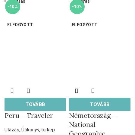
Bezárás
Bezárás
-10%
-10%
ELFOGYOTT
ELFOGYOTT
TOVÁBB
TOVÁBB
Peru – Traveler
Németország –
National
Utazás
,
Útikönyv, térkép
Geographic