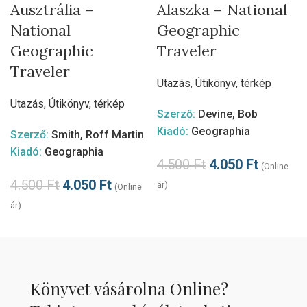
Ausztrália –
Alaszka – National
National
Geographic
Geographic
Traveler
Traveler
Utazás
,
Útikönyv, térkép
Utazás
,
Útikönyv, térkép
Szerző:
Devine, Bob
Kiadó:
Geographia
Szerző:
Smith, Roff Martin
Kiadó:
Geographia
4.500
Ft
4.050
Ft
(Online
4.500
Ft
4.050
Ft
ár)
(Online
ár)
Könyvet vásárolna Online?