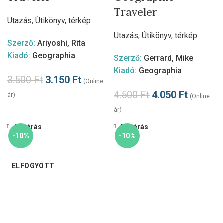
Traveler
Utazás
,
Útikönyv, térkép
Utazás
,
Útikönyv, térkép
Szerző:
Ariyoshi, Rita
Kiadó:
Geographia
Szerző:
Gerrard, Mike
Kiadó:
Geographia
3.500
Ft
3.150
Ft
(Online
4.500
Ft
4.050
Ft
ár)
(Online
ár)
Bezárás
Bezárás
-10%
-10%
ELFOGYOTT