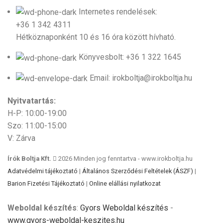
Internetes rendelések:
+36 1 342 4311
Hétköznaponként 10 és 16 óra között hívható.
Könyvesbolt: +36 1 322 1645
Email: irokboltja@irokboltja.hu
Nyitvatartás:
H-P: 10:00-19:00
Szo: 11:00-15:00
V: Zárva
Írók Boltja Kft.
2026 Minden jog fenntartva - www.irokboltja.hu
Adatvédelmi tájékoztató
|
Általános Szerződési Feltételek (ÁSZF)
|
Barion Fizetési Tájékoztató
|
Online elállási nyilatkozat
Weboldal készítés
:
Gyors Weboldal készítés
-
www.gyors-weboldal-keszites.hu