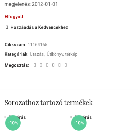
megjelenés: 2012-01-01
Elfogyott
Hozzáadás a Kedvencekhez
Cikkszám:
11164165
Kategóriák:
Utazás
,
Útikönyv, térkép
Megosztás
Sorozathoz tartozó termékek
Bezárás
Bezárás
-10%
-10%