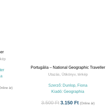
ler
rkép
TOVÁBB
Portugália – National Geographic Traveller
ter
Utazás
,
Útikönyv, térkép
ia
Szerző:
Dunlop, Fiona
Online ár)
Kiadó:
Geographia
3.500
Ft
3.150
Ft
(Online ár)