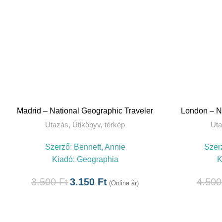
TOVÁBB
Madrid – National Geographic Traveler
London – N
Utazás
,
Útikönyv, térkép
Ut
Szerző:
Bennett, Annie
Szer
Kiadó:
Geographia
K
3.500
Ft
3.150
Ft
4.50
(Online ár)