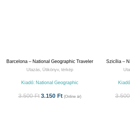
TOVÁBB
Barcelona – National Geographic Traveler
Szicília – 
Utazás
,
Útikönyv, térkép
Ut
Kiadó:
National Geographic
Kiad
3.500
Ft
3.150
Ft
3.50
(Online ár)