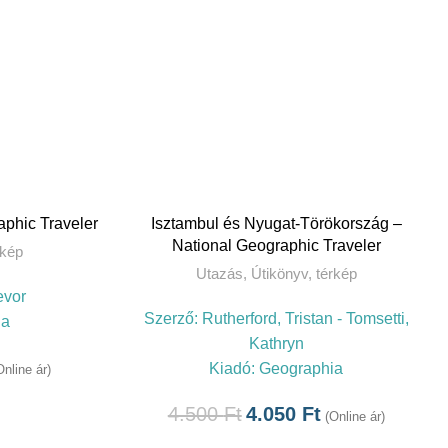
TOVÁBB
phic Traveler
Isztambul és Nyugat-Törökország –
National Geographic Traveler
rkép
Utazás
,
Útikönyv, térkép
evor
Szerző:
Rutherford, Tristan - Tomsetti,
ia
Kathryn
Kiadó:
Geographia
Online ár)
4.500
Ft
4.050
Ft
(Online ár)