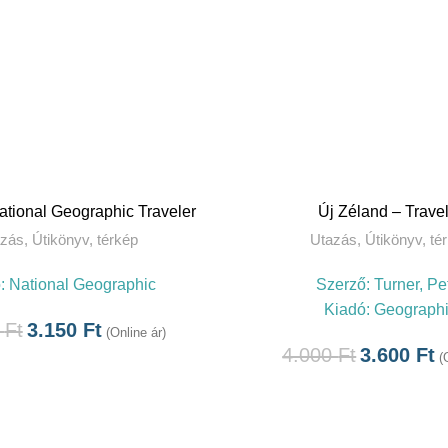
TOVÁBB
TOVÁBB
National Geographic Traveler
Új Zéland – Trave
azás
,
Útikönyv, térkép
Utazás
,
Útikönyv, té
ó:
National Geographic
Szerző:
Turner, Pe
Kiadó:
Geograph
0
Ft
3.150
Ft
(Online ár)
4.000
Ft
3.600
Ft
(