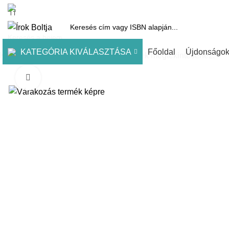
1061 Budapest, Andrássy út 45.
Pénztár
Kosár
Kínálatunk
Díjai
KATEGÓRIA KIVÁLASZTÁSA
Főoldal
Újdonságo
Kezdje el gépelni a keresett bejegyzések megtekintéséhez.
Click to enlarge