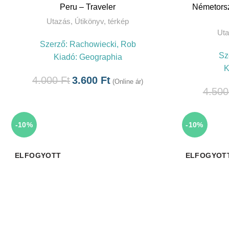
TOVÁBB
Peru – Traveler
Németorsz
Utazás
,
Útikönyv, térkép
Ut
Szerző:
Rachowiecki, Rob
Sz
Kiadó:
Geographia
K
4.000
Ft
3.600
Ft
(Online ár)
4.50
-10%
-10%
ELFOGYOTT
ELFOGYOT