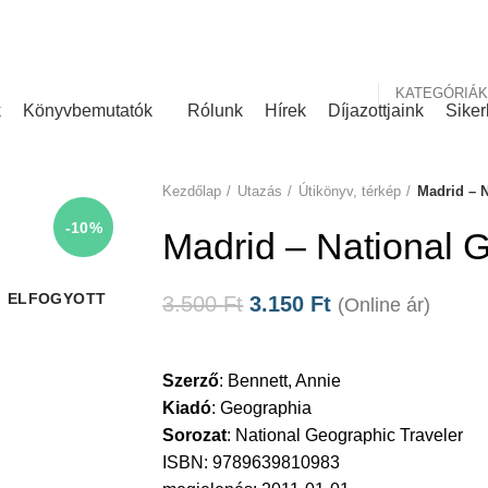
nk
Rólunk írták
KATEGÓRIÁK
k
Könyvbemutatók
Rólunk
Hírek
Díjazottjaink
Siker
Kezdőlap
Utazás
Útikönyv, térkép
Madrid – N
-10%
Madrid – National 
ELFOGYOTT
3.500
Ft
3.150
Ft
(Online ár)
Szerző
:
Bennett, Annie
Kiadó
:
Geographia
Sorozat
:
National Geographic Traveler
ISBN: 9789639810983