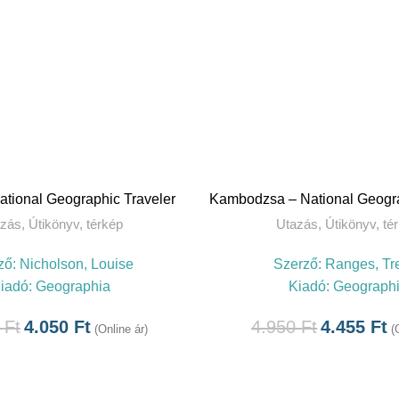
TOVÁBB
TOVÁBB
ational Geographic Traveler
Kambodzsa – National Geogra
azás
,
Útikönyv, térkép
Utazás
,
Útikönyv, té
ző:
Nicholson, Louise
Szerző:
Ranges, Tr
iadó:
Geographia
Kiadó:
Geograph
0
Ft
4.050
Ft
4.950
Ft
4.455
Ft
(Online ár)
(