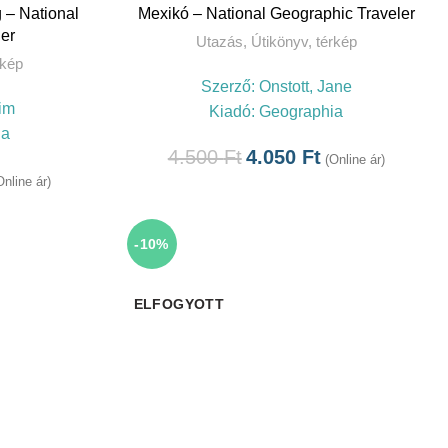
TOVÁBB
 – National
Mexikó – National Geographic Traveler
er
Utazás
,
Útikönyv, térkép
rkép
Szerző:
Onstott, Jane
im
Kiadó:
Geographia
ia
4.500
Ft
4.050
Ft
(Online ár)
Online ár)
-10%
ELFOGYOTT