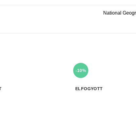
National Geogr
-10%
T
ELFOGYOTT