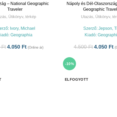
TOVÁBB
TOVÁBB
ág – National Geographic
Nápoly és Dél-Olaszország
Traveler
Geographic Travel
azás
,
Útikönyv, térkép
Utazás
,
Útikönyv, té
erző:
Ivory, Michael
Szerző:
Jepson, T
iadó:
Geographia
Kiadó:
Geograph
0
Ft
4.050
Ft
4.500
Ft
4.050
Ft
(Online ár)
(
-10%
T
ELFOGYOTT