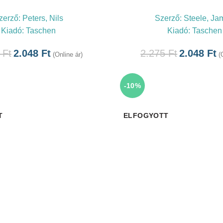
zerző:
Peters, Nils
Szerző:
Steele, Ja
Kiadó:
Taschen
Kiadó:
Taschen
5
Ft
2.048
Ft
2.275
Ft
2.048
Ft
(Online ár)
(
-10%
T
ELFOGYOTT