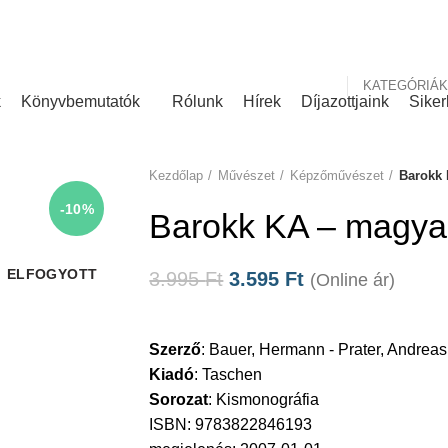
nk
Rólunk írták
KATEGÓRIÁK
k
Könyvbemutatók
Rólunk
Hírek
Díjazottjaink
Siker
Kezdőlap
Művészet
Képzőművészet
Barokk
-10%
Barokk KA – magya
ELFOGYOTT
3.995
Ft
3.595
Ft
(Online ár)
Szerző
:
Bauer, Hermann - Prater, Andreas
Kiadó
:
Taschen
Sorozat
:
Kismonográfia
ISBN: 9783822846193