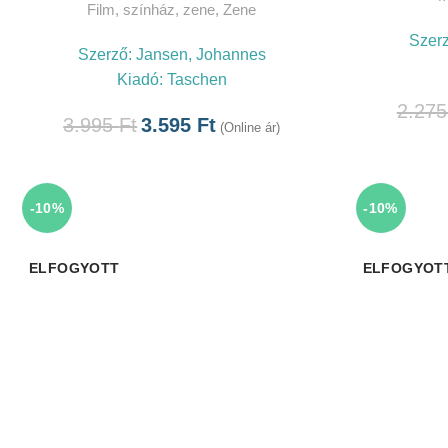
Film, színház, zene
,
Zene
Szer
Szerző:
Jansen, Johannes
Kiadó:
Taschen
2.27
3.995
Ft
3.595
Ft
(Online ár)
-10%
-10%
ELFOGYOTT
ELFOGYOT