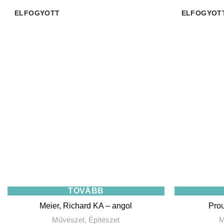
ELFOGYOTT
ELFOGYOT
TOVÁBB
Meier, Richard KA – angol
Prou
Művészet
,
Építészet
M