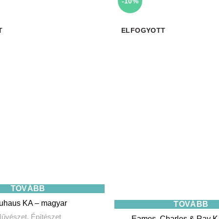
-10%
T
ELFOGYOTT
TOVÁBB
uhaus KA – magyar
TOVÁBB
űvészet
,
Építészet
Eames, Charles & Ray K