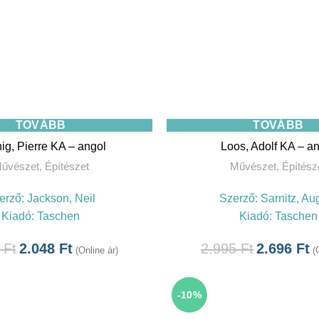
TOVÁBB
TOVÁBB
ig, Pierre KA – angol
Loos, Adolf KA – a
űvészet
,
Építészet
Művészet
,
Építész
erző:
Jackson, Neil
Szerző:
Sarnitz, Au
Kiadó:
Taschen
Kiadó:
Taschen
5
Ft
2.048
Ft
2.995
Ft
2.696
Ft
(Online ár)
(
-10%