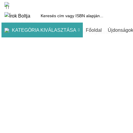
1061 Budapest, Andrássy út 45.
Pénztár
Kosár
Kínálatunk
Díjai
KATEGÓRIA KIVÁLASZTÁSA
Főoldal
Újdonságo
Kezdje el gépelni a keresett bejegyzések megtekintéséhez.