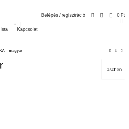
0
Belépés / regisztráció
0
Ft
lista
Kapcsolat
 KA – magyar
r
Taschen