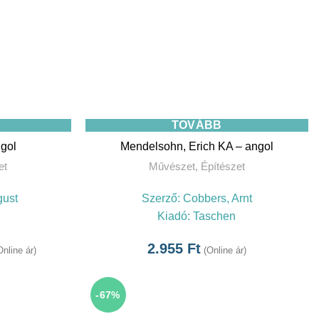
TOVÁBB
ngol
Mendelsohn, Erich KA – angol
et
Művészet
,
Építészet
gust
Szerző:
Cobbers, Arnt
Kiadó:
Taschen
2.955
Ft
Online ár)
(Online ár)
-67%