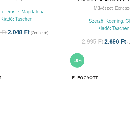
Művészet
,
Építész
ző:
Droste, Magdalena
Kiadó:
Taschen
Szerző:
Koening, Gl
Kiadó:
Taschen
5
Ft
2.048
Ft
(Online ár)
2.995
Ft
2.696
Ft
(
-10%
T
ELFOGYOTT