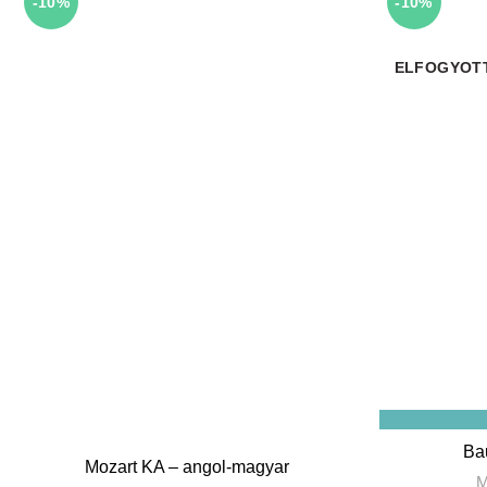
-10%
-10%
ELFOGYOT
Ba
Mozart KA – angol-magyar
M