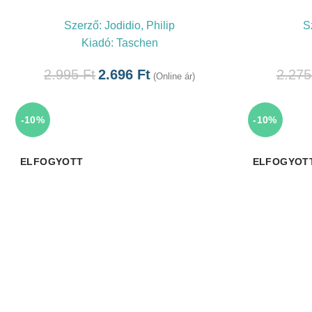
Szerző:
Jodidio, Philip
S
Kiadó:
Taschen
2.995
Ft
2.696
Ft
2.27
(Online ár)
-10%
-10%
ELFOGYOTT
ELFOGYOT