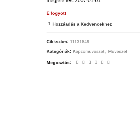
megjelenés: 2007-01-01
Elfogyott
Hozzáadás a Kedvencekhez
Cikkszám:
11131849
Kategóriák:
Képzőművészet
,
Művészet
Megosztás