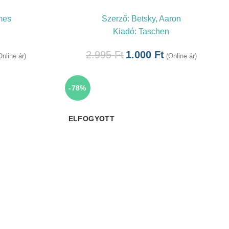
mes
Szerző:
Betsky, Aaron
Kiadó:
Taschen
2.995
Ft
1.000
Ft
Online ár)
(Online ár)
-78%
ELFOGYOTT