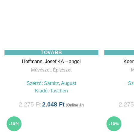
TOVÁBB
Hoffmann, Josef KA – angol
Koen
Művészet
,
Építészet
M
Szerző:
Sarnitz, August
Sz
Kiadó:
Taschen
2.275
Ft
2.048
Ft
2.27
(Online ár)
-10%
-10%