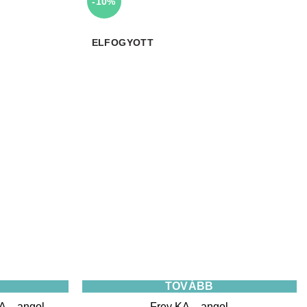
-10%
ELFOGYOTT
TOVÁBB
A – angol
Frey KA – angol