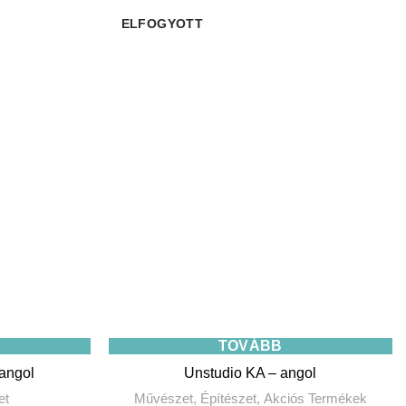
ELFOGYOTT
TOVÁBB
 angol
Unstudio KA – angol
et
Művészet
,
Építészet
,
Akciós Termékek