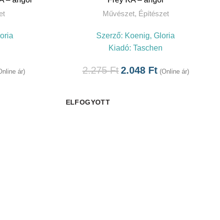
et
Művészet
,
Építészet
oria
Szerző:
Koenig, Gloria
Kiadó:
Taschen
2.275
Ft
2.048
Ft
Online ár)
(Online ár)
ELFOGYOTT