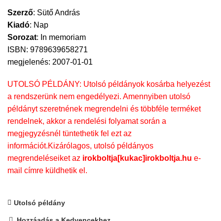
Szerző
:
Sütő András
Kiadó
:
Nap
Sorozat
:
In memoriam
ISBN: 9789639658271
megjelenés: 2007-01-01
UTOLSÓ PÉLDÁNY: Utolsó példányok kosárba helyezést
a rendszerünk nem engedélyezi. Amennyiben utolsó
példányt szeretnének megrendelni és többféle terméket
rendelnek, akkor a rendelési folyamat során a
megjegyzésnél tüntethetik fel ezt az
információt.Kizárólagos, utolsó példányos
megrendeléseiket az
irokboltja[kukac]irokboltja.hu
e-
mail címre küldhetik el.
Utolsó példány
Hozzáadás a Kedvencekhez