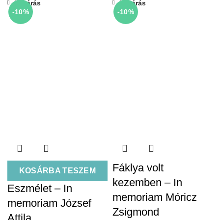
Bezárás
Bezárás
-10%
-10%
Fáklya volt
KOSÁRBA TESZEM
kezemben – In
Eszmélet – In
memoriam Móricz
memoriam József
Zsigmond
Attila