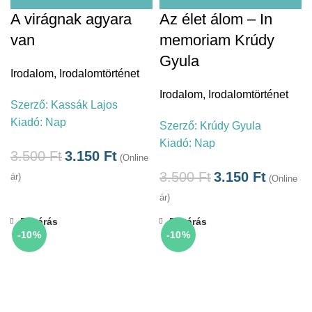
A virágnak agyara
Az élet álom – In
van
memoriam Krúdy
Gyula
Irodalom
,
Irodalomtörténet
Irodalom
,
Irodalomtörténet
Szerző:
Kassák Lajos
Kiadó:
Nap
Szerző:
Krúdy Gyula
Kiadó:
Nap
3.500
Ft
3.150
Ft
(Online
3.500
Ft
3.150
Ft
ár)
(Online
ár)
Bezárás
Bezárás
-10%
-10%