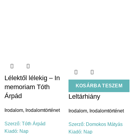
Lélektől lélekig – In
memoriam Tóth
KOSÁRBA TESZEM
Árpád
Leltárhiány
Irodalom
,
Irodalomtörténet
Irodalom
,
Irodalomtörténet
Szerző:
Tóth Árpád
Szerző:
Domokos Mátyás
Kiadó:
Nap
Kiadó:
Nap