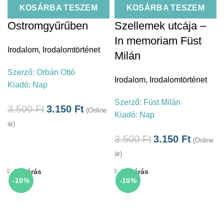
KOSÁRBA TESZEM
KOSÁRBA TESZEM
Ostromgyűrűben
Szellemek utcája –
In memoriam Füst
Irodalom
,
Irodalomtörténet
Milán
Szerző:
Orbán Ottó
Irodalom
,
Irodalomtörténet
Kiadó:
Nap
Szerző:
Füst Milán
3.500
Ft
3.150
Ft
(Online
Kiadó:
Nap
ár)
3.500
Ft
3.150
Ft
(Online
ár)
Bezárás
Bezárás
-10%
-10%