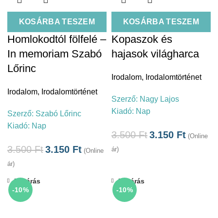
KOSÁRBA TESZEM
KOSÁRBA TESZEM
Homlokodtól fölfelé –
Kopaszok és
In memoriam Szabó
hajasok világharca
Lőrinc
Irodalom
,
Irodalomtörténet
Irodalom
,
Irodalomtörténet
Szerző:
Nagy Lajos
Kiadó:
Nap
Szerző:
Szabó Lőrinc
Kiadó:
Nap
3.500
Ft
3.150
Ft
(Online
3.500
Ft
3.150
Ft
ár)
(Online
ár)
Bezárás
Bezárás
-10%
-10%