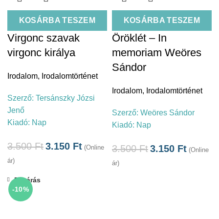
KOSÁRBA TESZEM
KOSÁRBA TESZEM
Virgonc szavak
Öröklét – In
virgonc királya
memoriam Weöres
Sándor
Irodalom
,
Irodalomtörténet
Irodalom
,
Irodalomtörténet
Szerző:
Tersánszky Józsi
Jenő
Szerző:
Weöres Sándor
Kiadó:
Nap
Kiadó:
Nap
3.500
Ft
3.150
Ft
3.500
Ft
3.150
Ft
(Online
(Online
ár)
ár)
Bezárás
-10%