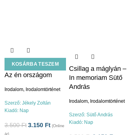
KOSÁRBA TESZEM
Csillag a máglyán –
Az én országom
In memoriam Sütő
András
Irodalom
,
Irodalomtörténet
Irodalom
,
Irodalomtörténet
Szerző:
Jékely Zoltán
Kiadó:
Nap
Szerző:
Sütő András
Kiadó:
Nap
3.500
Ft
3.150
Ft
(Online
ár)