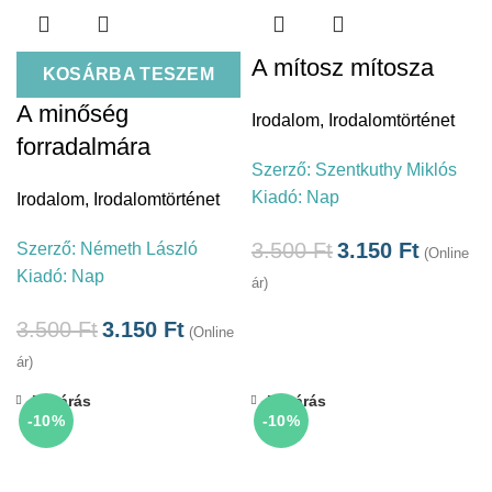
A mítosz mítosza
KOSÁRBA TESZEM
A minőség
Irodalom
,
Irodalomtörténet
forradalmára
Szerző:
Szentkuthy Miklós
Kiadó:
Nap
Irodalom
,
Irodalomtörténet
3.500
Ft
3.150
Ft
Szerző:
Németh László
(Online
Kiadó:
Nap
ár)
3.500
Ft
3.150
Ft
(Online
ár)
Bezárás
Bezárás
-10%
-10%