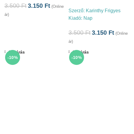
3.500
Ft
3.150
Ft
(Online
Szerző:
Karinthy Frigyes
ár)
Kiadó:
Nap
3.500
Ft
3.150
Ft
(Online
ár)
Bezárás
Bezárás
-10%
-10%