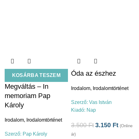
Óda az észhez
KOSÁRBA TESZEM
Megváltás – In
Irodalom
,
Irodalomtörténet
memoriam Pap
Szerző:
Vas István
Károly
Kiadó:
Nap
Irodalom
,
Irodalomtörténet
3.500
Ft
3.150
Ft
(Online
Szerző:
Pap Károly
ár)