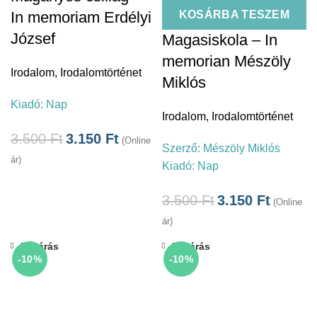
In memoriam Erdélyi
KOSÁRBA TESZEM
József
Magasiskola – In
memorian Mészöly
Irodalom
,
Irodalomtörténet
Miklós
Kiadó:
Nap
Irodalom
,
Irodalomtörténet
3.500
Ft
3.150
Ft
(Online
Szerző:
Mészöly Miklós
ár)
Kiadó:
Nap
3.500
Ft
3.150
Ft
(Online
ár)
Bezárás
Bezárás
-10%
-10%