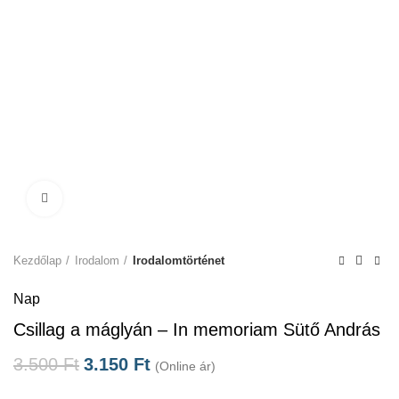
Click to enlarge
Kezdőlap
Irodalom
Irodalomtörténet
Nap
Csillag a máglyán – In memoriam Sütő András
3.500
Ft
3.150
Ft
(Online ár)