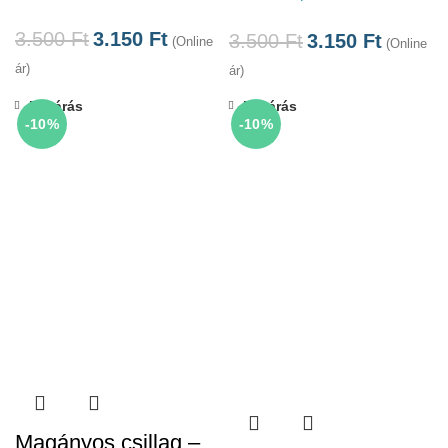
3.500
Ft
3.150
Ft
3.500
Ft
3.150
Ft
(Online
(Online
ár)
ár)
Bezárás
Bezárás
-10%
-10%
Magányos csillag –