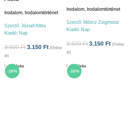
Irodalom
,
Irodalomtörténet
Irodalom
,
Irodalomtörténet
Szerző:
Móricz Zsigmond
Szerző:
József Attila
Kiadó:
Nap
Kiadó:
Nap
3.500
Ft
3.150
Ft
(Online
3.500
Ft
3.150
Ft
(Online
ár)
ár)
Bezárás
Bezárás
-10%
-10%