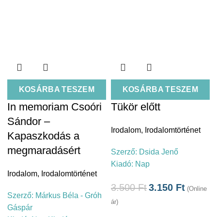
KOSÁRBA TESZEM
KOSÁRBA TESZEM
In memoriam Csoóri
Tükör előtt
Sándor –
Irodalom
,
Irodalomtörténet
Kapaszkodás a
megmaradásért
Szerző:
Dsida Jenő
Kiadó:
Nap
Irodalom
,
Irodalomtörténet
3.500
Ft
3.150
Ft
(Online
Szerző:
Márkus Béla - Gróh
ár)
Gáspár