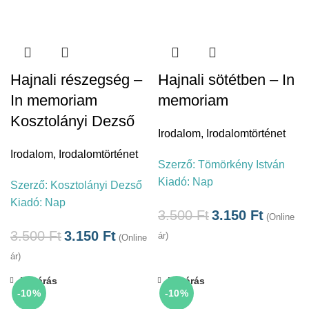
Hajnali részegség –
Hajnali sötétben – In
In memoriam
memoriam
Kosztolányi Dezső
Irodalom
,
Irodalomtörténet
Irodalom
,
Irodalomtörténet
Szerző:
Tömörkény István
Kiadó:
Nap
Szerző:
Kosztolányi Dezső
Kiadó:
Nap
3.500
Ft
3.150
Ft
(Online
3.500
Ft
3.150
Ft
ár)
(Online
ár)
Bezárás
Bezárás
-10%
-10%