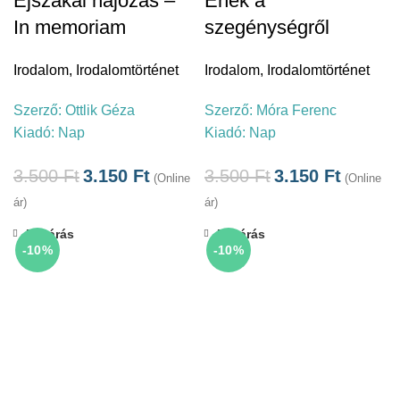
Éjszakai hajózás –
Ének a
In memoriam
szegénységről
Irodalom
,
Irodalomtörténet
Irodalom
,
Irodalomtörténet
Szerző:
Ottlik Géza
Szerző:
Móra Ferenc
Kiadó:
Nap
Kiadó:
Nap
3.500
Ft
3.150
Ft
3.500
Ft
3.150
Ft
(Online
(Online
ár)
ár)
Bezárás
Bezárás
-10%
-10%