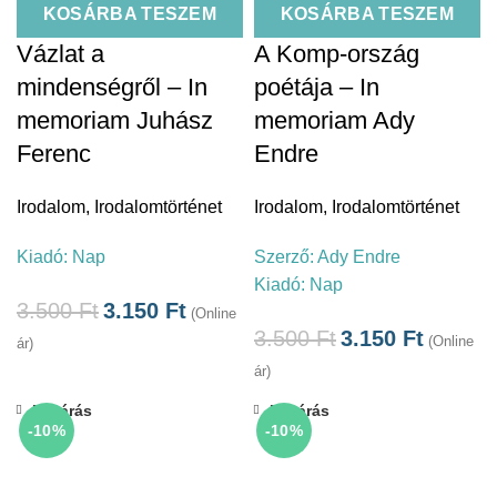
KOSÁRBA TESZEM
KOSÁRBA TESZEM
Vázlat a
A Komp-ország
mindenségről – In
poétája – In
memoriam Juhász
memoriam Ady
Ferenc
Endre
Irodalom
,
Irodalomtörténet
Irodalom
,
Irodalomtörténet
Kiadó:
Nap
Szerző:
Ady Endre
Kiadó:
Nap
3.500
Ft
3.150
Ft
(Online
3.500
Ft
3.150
Ft
(Online
ár)
ár)
Bezárás
Bezárás
-10%
-10%