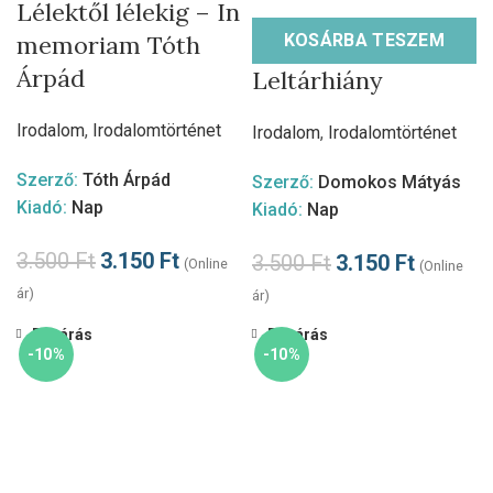
Lélektől lélekig – In
memoriam Tóth
KOSÁRBA TESZEM
Árpád
Leltárhiány
Irodalom
,
Irodalomtörténet
Irodalom
,
Irodalomtörténet
Szerző:
Tóth Árpád
Szerző:
Domokos Mátyás
Kiadó:
Nap
Kiadó:
Nap
3.500
Ft
3.150
Ft
3.500
Ft
3.150
Ft
(Online
(Online
ár)
ár)
Bezárás
Bezárás
-10%
-10%