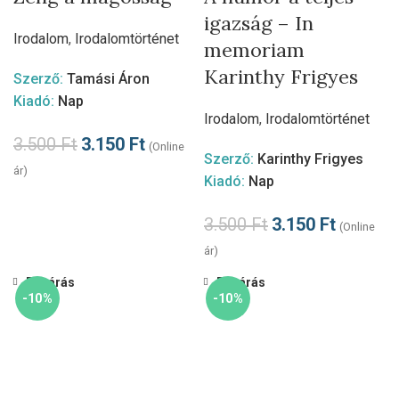
igazság – In
Irodalom
,
Irodalomtörténet
memoriam
Karinthy Frigyes
Szerző:
Tamási Áron
Kiadó:
Nap
Irodalom
,
Irodalomtörténet
3.500
Ft
3.150
Ft
(Online
Szerző:
Karinthy Frigyes
ár)
Kiadó:
Nap
3.500
Ft
3.150
Ft
(Online
ár)
Bezárás
Bezárás
-10%
-10%