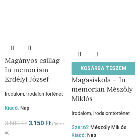
Magányos csillag –
In memoriam
KOSÁRBA TESZEM
Erdélyi József
Magasiskola – In
memorian Mészöly
Irodalom
,
Irodalomtörténet
Miklós
Kiadó:
Nap
Irodalom
,
Irodalomtörténet
3.500
Ft
3.150
Ft
(Online
Szerző:
Mészöly Miklós
ár)
Kiadó:
Nap