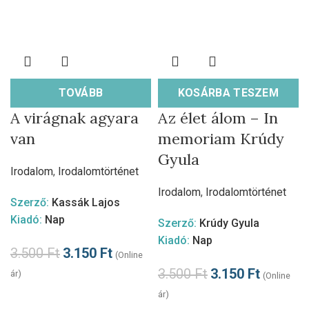
TOVÁBB
KOSÁRBA TESZEM
A virágnak agyara
Az élet álom – In
van
memoriam Krúdy
Gyula
Irodalom
,
Irodalomtörténet
Irodalom
,
Irodalomtörténet
Szerző:
Kassák Lajos
Kiadó:
Nap
Szerző:
Krúdy Gyula
Kiadó:
Nap
3.500
Ft
3.150
Ft
(Online
3.500
Ft
3.150
Ft
ár)
(Online
ár)