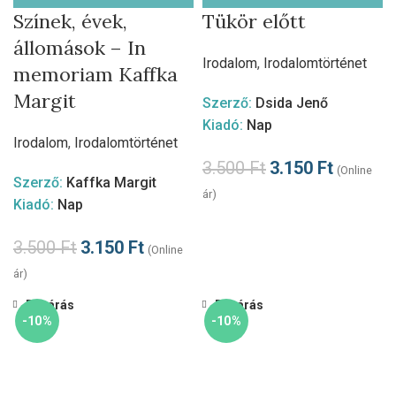
Színek, évek,
Tükör előtt
állomások – In
Irodalom
,
Irodalomtörténet
memoriam Kaffka
Margit
Szerző:
Dsida Jenő
Kiadó:
Nap
Irodalom
,
Irodalomtörténet
3.500
Ft
3.150
Ft
(Online
Szerző:
Kaffka Margit
ár)
Kiadó:
Nap
3.500
Ft
3.150
Ft
(Online
ár)
Bezárás
Bezárás
-10%
-10%