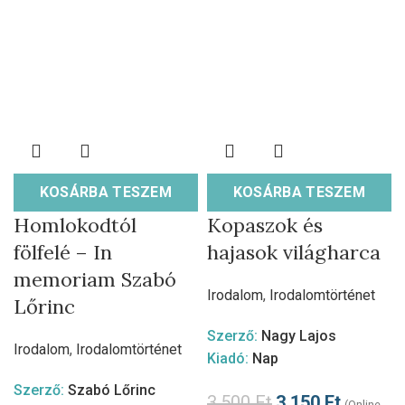
KOSÁRBA TESZEM
KOSÁRBA TESZEM
Homlokodtól
Kopaszok és
fölfelé – In
hajasok világharca
memoriam Szabó
Irodalom
,
Irodalomtörténet
Lőrinc
Szerző:
Nagy Lajos
Irodalom
,
Irodalomtörténet
Kiadó:
Nap
Szerző:
Szabó Lőrinc
3.500
Ft
3.150
Ft
(Online