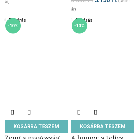
3.500
Ft
3.150
Ft
(Online
ár)
ár)
Bezárás
Bezárás
-10%
-10%
KOSÁRBA TESZEM
KOSÁRBA TESZEM
Zeng a magosság
A humor a teljes