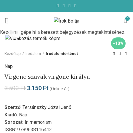
0
Kezdje el gépelni a keresett bejegyzések megtekintéséhez.
Click to enlarge
-10%
Kezdőlap
Irodalom
Irodalomtörténet
Nap
Virgonc szavak virgonc királya
3.500
Ft
3.150
Ft
(Online ár)
Szerző
:
Tersánszky Józsi Jenő
Kiadó
:
Nap
Sorozat
:
In memoriam
ISBN: 9789638116413