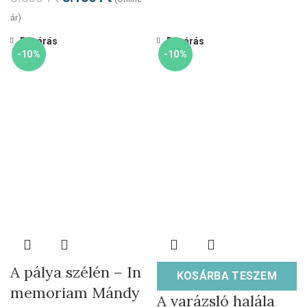
ár)
Bezárás
Bezárás
-10%
-10%
A pálya szélén – In
KOSÁRBA TESZEM
memoriam Mándy
A varázsló halála