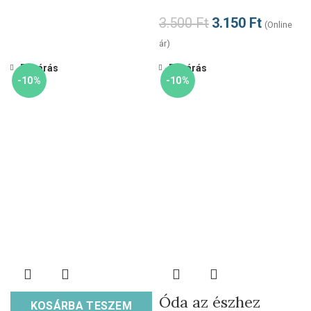
3.500
Ft
3.150
Ft
(Online
ár)
Bezárás
Bezárás
-10%
-10%
Óda az észhez
KOSÁRBA TESZEM