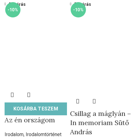
Bezárás
Bezárás
-10%
-10%
KOSÁRBA TESZEM
Csillag a máglyán –
Az én országom
In memoriam Sütő
András
Irodalom
,
Irodalomtörténet