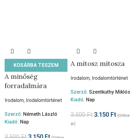
A mítosz mítosza
KOSÁRBA TESZEM
A minőség
Irodalom
,
Irodalomtörténet
forradalmára
Szerző:
Szentkuthy Miklós
Kiadó:
Nap
Irodalom
,
Irodalomtörténet
3.500
Ft
3.150
Ft
Szerző:
Németh László
(Online
Kiadó:
Nap
ár)
3.500
Ft
3.150
Ft
(Online