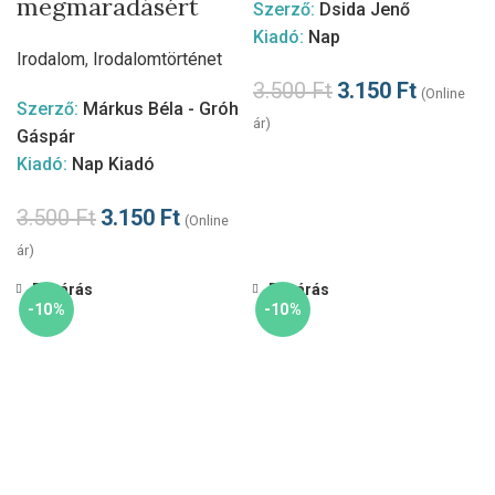
megmaradásért
Szerző:
Dsida Jenő
Kiadó:
Nap
Irodalom
,
Irodalomtörténet
3.500
Ft
3.150
Ft
(Online
Szerző:
Márkus Béla - Gróh
ár)
Gáspár
Kiadó:
Nap Kiadó
3.500
Ft
3.150
Ft
(Online
ár)
Bezárás
Bezárás
-10%
-10%