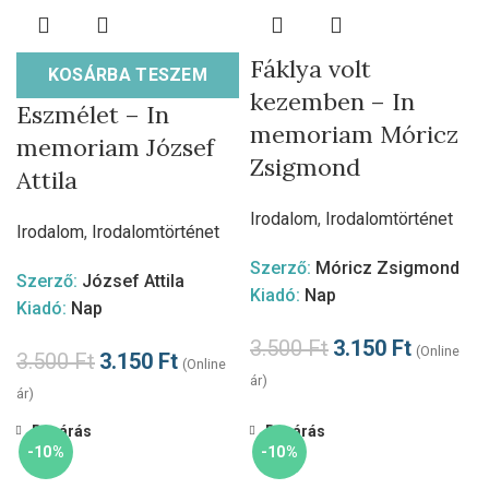
Fáklya volt
KOSÁRBA TESZEM
kezemben – In
Eszmélet – In
memoriam Móricz
memoriam József
Zsigmond
Attila
Irodalom
,
Irodalomtörténet
Irodalom
,
Irodalomtörténet
Szerző:
Móricz Zsigmond
Szerző:
József Attila
Kiadó:
Nap
Kiadó:
Nap
3.500
Ft
3.150
Ft
(Online
3.500
Ft
3.150
Ft
(Online
ár)
ár)
Bezárás
Bezárás
-10%
-10%