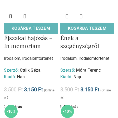
KOSÁRBA TESZEM
KOSÁRBA TESZEM
Éjszakai hajózás –
Ének a
In memoriam
szegénységről
Irodalom
,
Irodalomtörténet
Irodalom
,
Irodalomtörténet
Szerző:
Ottlik Géza
Szerző:
Móra Ferenc
Kiadó:
Nap
Kiadó:
Nap
3.500
Ft
3.150
Ft
3.500
Ft
3.150
Ft
(Online
(Online
ár)
ár)
Bezárás
Bezárás
-10%
-10%