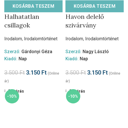
KOSÁRBA TESZEM
KOSÁRBA TESZEM
Halhatatlan
Havon delelő
csillagok
szivárvány
Irodalom
,
Irodalomtörténet
Irodalom
,
Irodalomtörténet
Szerző:
Gárdonyi Géza
Szerző:
Nagy László
Kiadó:
Nap
Kiadó:
Nap
3.500
Ft
3.150
Ft
3.500
Ft
3.150
Ft
(Online
(Online
ár)
ár)
Bezárás
Bezárás
-10%
-10%