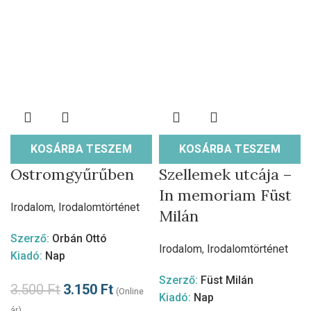
KOSÁRBA TESZEM
KOSÁRBA TESZEM
Ostromgyűrűben
Szellemek utcája –
In memoriam Füst
Irodalom
,
Irodalomtörténet
Milán
Szerző:
Orbán Ottó
Irodalom
,
Irodalomtörténet
Kiadó:
Nap
Szerző:
Füst Milán
3.500
Ft
3.150
Ft
(Online
Kiadó:
Nap
ár)