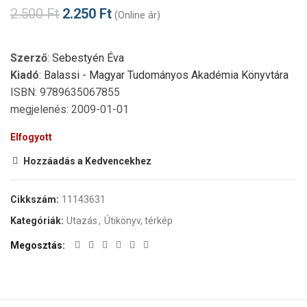
2.500
Ft
2.250
Ft
(Online ár)
Szerző
:
Sebestyén Éva
Kiadó
:
Balassi - Magyar Tudományos Akadémia Könyvtára
ISBN: 9789635067855
megjelenés: 2009-01-01
Elfogyott
Hozzáadás a Kedvencekhez
Cikkszám:
11143631
Kategóriák:
Utazás
,
Útikönyv, térkép
Megosztás