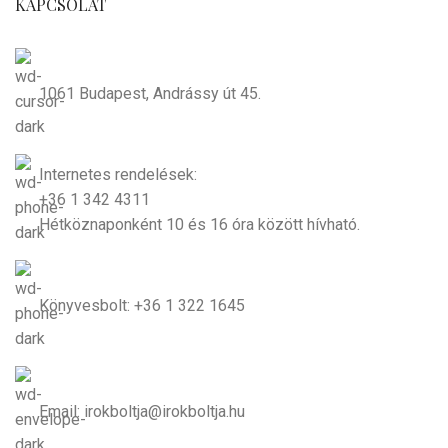
KAPCSOLAT
1061 Budapest, Andrássy út 45.
Internetes rendelések:
+36 1 342 4311
Hétköznaponként 10 és 16 óra között hívható.
Könyvesbolt: +36 1 322 1645
Email: irokboltja@irokboltja.hu