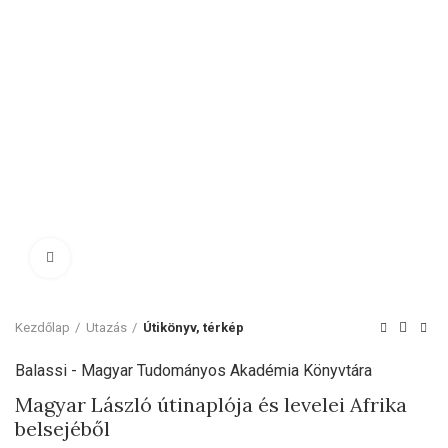
Click to enlarge
Kezdőlap
Utazás
Útikönyv, térkép
Balassi - Magyar Tudományos Akadémia Könyvtára
Magyar László útinaplója és levelei Afrika
belsejéből