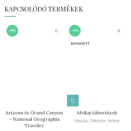
KAPCSOLÓDÓ TERMÉKEK
-10%
-10%
ELFOGYOTT
Arizona és Grand Canyon
Afrikai tábortüzek
– National Geographia
Utazás
,
Útikönyv, térkép
Traveler